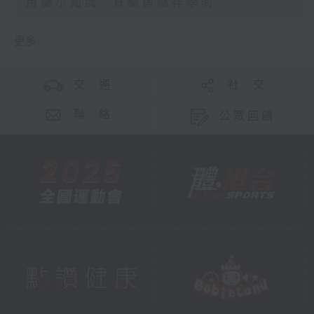
用藥小知識- 買藥與儲存學問
更多 ...
交 通
社 交
聯 絡
公眾回饋