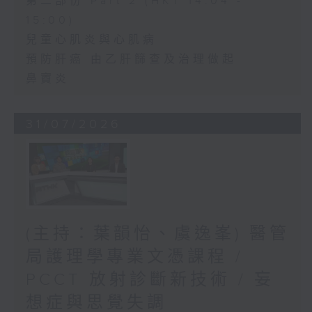
第二部份 Part 2 (HKT 14:04 -
15:00)
兒童心肌炎與心肌病
預防肝癌 由乙肝篩查及治理做起
鼻竇炎
31/07/2026
(主持：葉韻怡、虞逸峯) 醫管
局護理學專業文憑課程 /
PCCT 放射診斷新技術 / 妄
想症與思覺失調