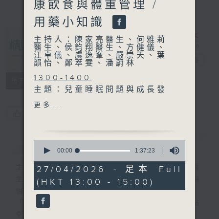
康飲食與體重管理 /
用藥小知識
主持人：陳家亮醫生、何雅莉
醫生、侯鈞翔醫生、方健儀、
江卓儀、虞逸峯、嚴崇天、葉
精靈一點
電台直播
韻怡、鄭萃雯、潘蔚林
1300-1400
所有集數
主題：兒童睡眠問題與成長發
展
更多...
嘉賓：楊萬鋒醫生(兒科專科
您喜歡這個節目嗎?
醫生)
1400-1430
簡介
GIST
0
[衞生署健康資訊站]
seconds
00:00
1:37:23
of
主題：健康飲食與體重管理
1
主持人：陳家亮醫生、何雅莉醫生、侯鈞翔醫
27/04/2026 - 足本 Full
嘉賓：葉曉雯(衞生署健康促
hour,
生、方健儀、江卓儀、虞逸峯、嚴崇天、葉韻
(HKT 13:00 - 15:00)
37
進處高級營養師)
minutes,
怡、鄭萃雯、潘蔚林
1430-1500
23
「醫學並不嚴肅！精靈面對，一點健康、多點
seconds
主題：用藥小知識
幸福！」
嘉賓：李家豪 (香港大學藥理