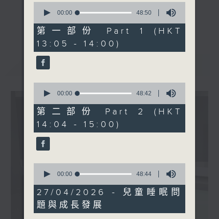
0
及藥劑學系藥劑師)
seconds
00:00
48:50
《精靈一點》 健康資訊 守護大眾
of
更多...
48
第一部份 Part 1 (HKT
一眾主持與全港愛心醫護，健康專業人士攜
minutes,
13:05 - 14:00)
手，組織最強的醫學網絡，提供實用醫療健康
50
seconds
資訊。
最新
LATEST
星期一至五，下午 1 時10分 香港電台第一
台、港台電視31
0
下午2時 至 3 時 香港電台第一台
seconds
00:00
48:42
of
48
第二部份 Part 2 (HKT
minutes,
14:04 - 15:00)
42
seconds
0
seconds
00:00
48:44
of
48
27/04/2026 - 兒童睡眠問
minutes,
題與成長發展
44
seconds