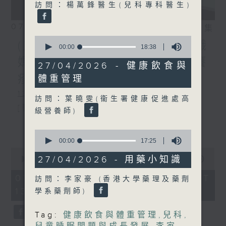
訪問：楊萬鋒醫生(兒科專科醫生)
07/08/2026
相片集
0
(主持：方健儀、潘蔚林) 雙職
seconds
00:00
18:38
of
媽媽的母乳歷程 / 結節性癢
18
27/04/2026 - 健康飲食與
minutes,
疹 / 長者情緒健康
體重管理
38
seconds
1300-1330
訪問：葉曉雯(衞生署健康促進處高
[醫管局精靈直播]
級營養師)
主題：雙職媽媽的母乳歷程
更多...
0
seconds
嘉賓：陳麗珊 (廣華醫院顧問助產士)
00:00
17:25
of
0
17
1330-1400
27/04/2026 - 用藥小知識
seconds
00:00
1:38:06
minutes,
of
25
主題：結節性癢疹
1
07/08/2026 - 足本 Full (HKT
訪問：李家豪 (香港大學藥理及藥劑
seconds
hour,
13:00 - 15:00)
嘉賓：鄭學輝醫生(皮膚及性病科專科醫
學系藥劑師)
38
minutes,
6
生)
Tag:
健康飲食與體重管理
,
兒科
,
seconds