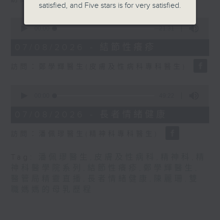
seconds
satisfied, and Five stars is for very satisfied.
0
seconds
00:00
21:31
of
21
07/08/2026 - 結節性癢疹
minutes,
31
訪問：鄭學輝醫生(皮膚及性病科專科醫生)
seconds
0
seconds
00:00
49:22
of
49
07/08/2026 - 長者情緒健康
minutes,
22
訪問：潘佩璆醫生(精神科專科醫生)
seconds
Tag:
潘佩璆醫生
,
皮膚及性病科
,
精神科
,
精
神科醫學院系列
,
結節性癢疹
,
鄭學輝醫生
,
醫管局精靈直播
,
長者情緒健康
,
陳麗珊
,
雙
職媽媽的母乳歷程