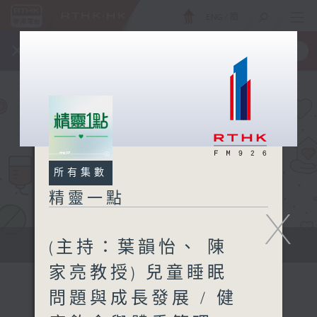
ENG
/
簡
×
全新 RTHK On The Go
取得
一手掌握 RTHK 電台、電視節目
所有集數
精靈一點
X
(主持：葉韻怡、 陳
提供實用醫療健康資訊
家亮教授) 兒童睡眠
問題與成長發展 / 健