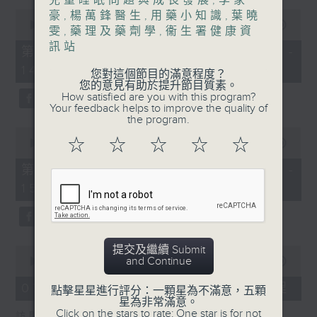
兒童睡眠問題與成長發展
,
李家
0
豪
,
楊萬鋒醫生
,
用藥小知識
,
葉曉
1400-1500
seconds
00:00
48:50
雯
,
藥理及藥劑學
,
衞生署健康資
of
[精神科醫學院系列]
訊站
48
第一部份 Part 1 (HKT 13:05 -
minutes,
主題：長者情緒健康
14:00)
50
您對這個節目的滿意程度？
seconds
您的意見有助於提升節目質素。
嘉賓：潘佩璆醫生(精神科專科醫生)
How satisfied are you with this program?
Your feedback helps to improve the quality of
the program.
0
☆
☆
☆
☆
☆
seconds
00:00
49:26
of
49
第二部份 Part 2 (HKT 14:04 -
minutes,
15:00)
26
seconds
提交及繼續 Submit
0
and Continue
seconds
00:00
18:44
of
18
07/08/2026 - 雙職媽媽的母乳歷程
點擊星星進行評分：一顆星為不滿意，五顆
minutes,
星為非常滿意。
44
Click on the stars to rate: One star is for not
訪問：陳麗珊 (廣華醫院顧問助產士)