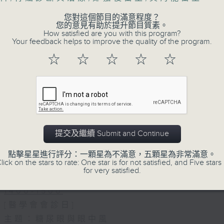
您對這個節目的滿意程度？
您的意見有助於提升節目質素。
How satisfied are you with this program?
Your feedback helps to improve the quality of the program.
☆
☆
☆
☆
☆
06/08/2026
(主持：虞逸峯、廖杏茵) 設計「耀
1300-1400
[健康人物專訪]
提交及繼續 Submit and Continue
主題：設計「耀」潛能
嘉賓：文敏霞(香港耀能協會成人服務副總監)
點擊星星進行評分：一顆星為不滿意，五顆星為非常滿意。
lick on the stars to rate: One star is for not satisfied, and Five stars 
康復服務中心導師)、蔡文涵(香港耀能協會愛睿
for very satisfied.
1400-1500
[醫學會會診日]
主題：糖尿眼與眼中風