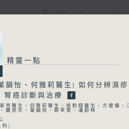
電視
電台
新聞
WEB+
精靈一點
葉韻怡、何雅莉醫生) 如何分辨濕
/ 腎癌診斷與治療
家亮醫生、何雅莉醫生、侯鈞翔醫生、方健儀、
、嚴崇天、葉韻怡、鄭萃雯、潘蔚林
0
系列]