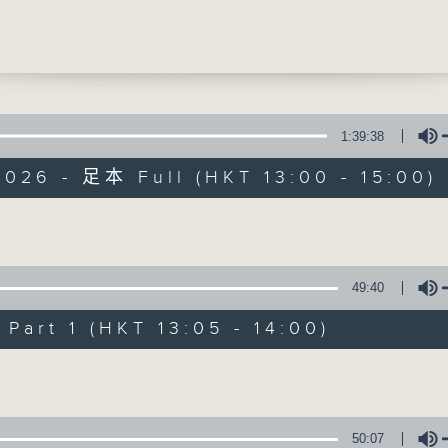
分辨濕疹與銀屑病
俊醫生(皮膚及性病科專科醫生)
提供實用醫療健康資訊
0
院系列]
診斷與治療
龍醫生(泌尿外科專科醫生)
1:39:38
026 - 足本 Full (HKT 13:00 - 15:00)
精靈一點
所有集數
Volume
49:40
您喜歡這個節目嗎?
art 1 (HKT 13:05 - 14:00)
Volume
主持人：陳家亮醫生、何雅莉醫生、侯鈞翔
天、葉韻怡、鄭萃雯、潘蔚林
「醫學並不嚴肅！精靈面對，一點健康、多點
50:07