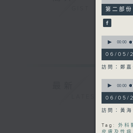
of
50
GIST
第二部份 P
minutes,
7
seconds
90%
0
seconds
00:00
of
49
06/05
minutes,
30
seconds
訪問：鄭嘉
90%
0
最新
seconds
00:00
of
50
LATEST
06/05
minutes,
6
seconds
訪問：黃海
90%
Tag:
外科
皮膚及性病