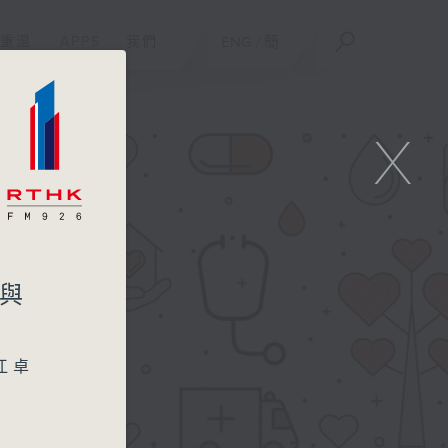
重溫
APPS
我們
ENG
/
簡
X
疹與
江卓