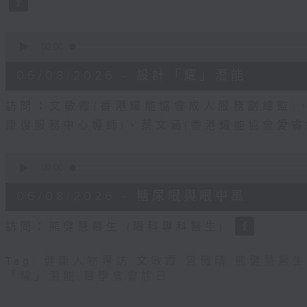
90%
0
seconds
00:00
of
49
06/08/2026 - 設計「耀」潛能
minutes,
19
seconds
Volume
訪問：文敏霞(香港耀能協會成人服務副總監)
90%
康復服務中心導師)、蔡文涵(香港耀能協會愛
0
seconds
00:00
of
48
06/08/2026 - 糖尿眼與眼中風
minutes,
17
seconds
Volume
訪問：熊健慧醫生 (眼科專科醫生)
90%
Tag:
健康人物專訪
,
文敏霞
,
曾傲晴
,
熊健慧醫生
「耀」潛能
,
醫學會會診日