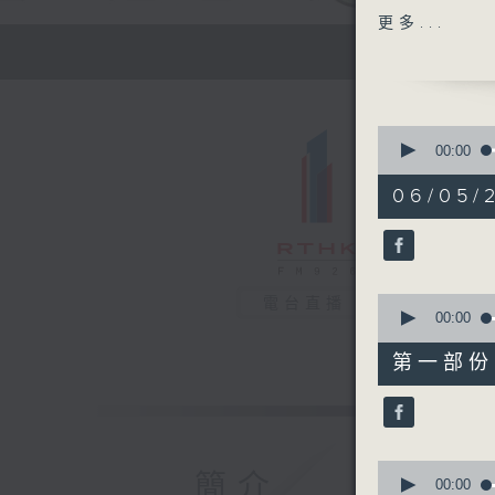
主題：如何
更多...
嘉賓：鄭嘉
1400-150
[外科醫學
主題：腎癌
0
嘉賓：黃海
seconds
00:00
of
1
06/05/2
hour,
39
minutes,
38
seconds
90%
0
電台直播
seconds
00:00
of
49
第一部份 P
minutes,
40
seconds
90%
0
簡介
seconds
00:00