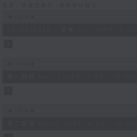
嘉賓：熊健慧醫生 (眼科專科醫生)
0
seconds
00:00
of
1
06/08/2026 - 足本 Full (HKT 13:00 
hour,
37
minutes,
37
seconds
Volume
90%
0
seconds
00:00
of
49
第一部份 Part 1 (HKT 13:05 - 14:00)
minutes,
20
seconds
Volume
90%
0
seconds
00:00
of
48
第二部份 Part 2 (HKT 14:04 - 15:00
minutes,
26
seconds
Volume