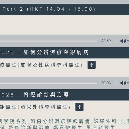
art 2 (HKT 14:04 - 15:00)
《精靈一點》 健康資訊 守護大眾
Volume
一眾主持與全港愛心醫護，健康專業人士攜
健康資訊。
星期一至五，下午 1 時10分 香港電台第一台
49:30
下午2時 至 3 時 香港電台第一台
/2026 - 如何分辨濕疹與銀屑病
Volume
俊醫生(皮膚及性病科專科醫生)
50:06
/2026 - 腎癌診斷與治療
Volume
龍醫生(泌尿外科專科醫生)
醫學院系列
,
如何分辨濕疹與銀屑病
,
泌尿外科
,
皮
科
,
腎癌診斷與治療
,
鄭嘉俊醫生
,
黃海龍醫生