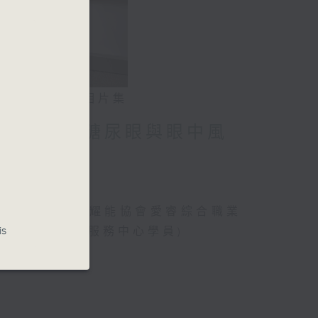
相片集
」潛能 / 糖尿眼與眼中風
、曾傲晴(香港耀能協會愛睿綜合職業
is
綜合職業康復服務中心學員)