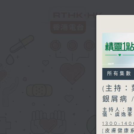
所有集數
(主持：
銀屑病 
主持人：陳
儀、虞逸峯
1300-140
[皮膚健康