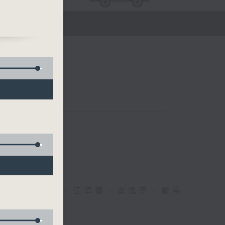
醫生、方健儀、江卓儀、虞逸峯、嚴崇
幸福！」