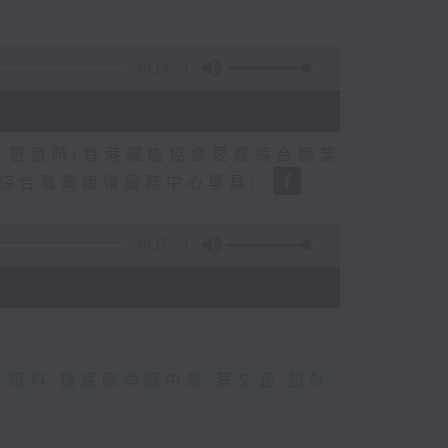
49:19
、曾傲晴(香港耀能協會愛睿綜合職業
睿綜合職業康復服務中心學員)
48:17
,
眼科
,
糖尿眼與眼中風
,
蔡文涵
,
設計