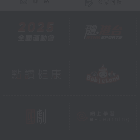
聯 絡
公眾回饋