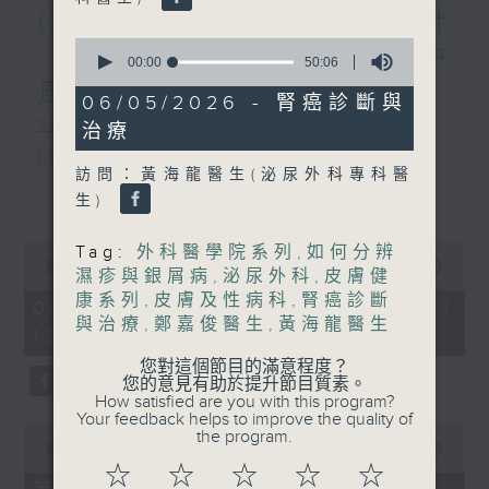
(主持：虞逸峯、廖杏茵) 設計
0
「耀」潛能 / 糖尿眼與眼中
seconds
00:00
50:06
of
風
50
06/05/2026 - 腎癌診斷與
minutes,
1300-1400
治療
6
seconds
[健康人物專訪]
訪問：黃海龍醫生(泌尿外科專科醫
主題：設計「耀」潛能
更多...
生)
嘉賓：文敏霞(香港耀能協會成人服務副
0
Tag:
外科醫學院系列
,
如何分辨
總監)、曾傲晴(香港耀能協會愛睿綜合職
seconds
00:00
1:37:37
濕疹與銀屑病
,
泌尿外科
,
皮膚健
of
康系列
,
皮膚及性病科
,
腎癌診斷
業康復服務中心導師)、蔡文涵(香港耀能
1
06/08/2026 - 足本 Full (HKT
hour,
與治療
,
鄭嘉俊醫生
,
黃海龍醫生
13:00 - 15:00)
協會愛睿綜合職業康復服務中心學員)
37
minutes,
您對這個節目的滿意程度？
37
您的意見有助於提升節目質素。
seconds
How satisfied are you with this program?
1400-1500
Your feedback helps to improve the quality of
0
the program.
[醫學會會診日]
seconds
00:00
49:20
of
☆
☆
☆
☆
☆
主題：糖尿眼與眼中風
49