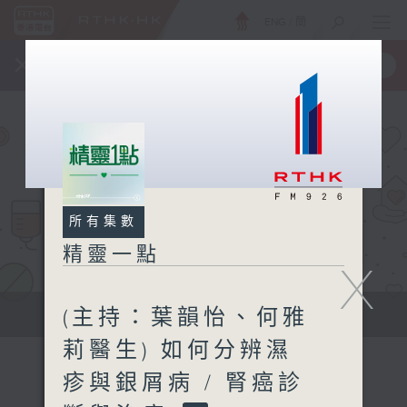
ENG
/
簡
×
全新 RTHK On The Go
取得
一手掌握 RTHK 電台、電視節目
所有集數
精靈一點
X
(主持：葉韻怡、何雅
提供實用醫療健康資訊
莉醫生) 如何分辨濕
疹與銀屑病 / 腎癌診