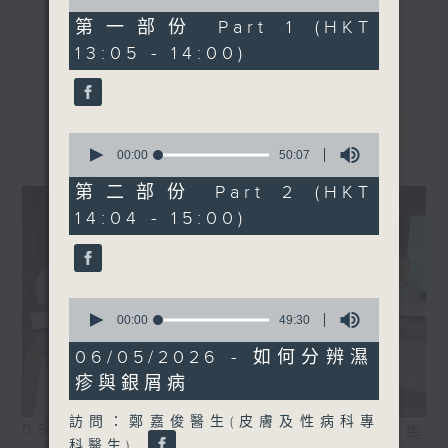
of
49
第一部份 Part 1 (HKT
minutes,
《精靈一點》 健康資訊 守護大眾
更多...
13:05 - 14:00)
40
一眾主持與全港愛心醫護，健康專業人士攜
seconds
手，組織最強的醫學網絡，提供實用醫療健康
資訊。
最新
LATEST
星期一至五，下午 1 時10分 香港電台第一
0
seconds
00:00
50:07
台、港台電視31
of
下午2時 至 3 時 香港電台第一台
50
第二部份 Part 2 (HKT
minutes,
14:04 - 15:00)
7
seconds
0
seconds
00:00
49:30
of
49
06/05/2026 - 如何分辨濕
minutes,
疹與銀屑病
30
seconds
訪問：鄭嘉俊醫生(皮膚及性病科專
06/08/2026
相片集
科醫生)