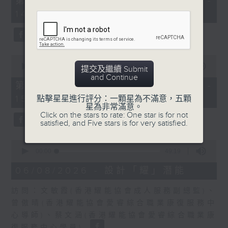
第一部份 Part 1 (HKT 13:05 -
minutes,
嘉賓：熊健慧醫生 (眼科專科醫生)
14:00)
20
seconds
0
seconds
00:00
48:26
提交及繼續 Submit
of
and Continue
48
第二部份 Part 2 (HKT 14:04 -
minutes,
15:00)
點擊星星進行評分：一顆星為不滿意，五顆
26
星為非常滿意。
seconds
Click on the stars to rate: One star is for not
satisfied, and Five stars is for very satisfied.
0
seconds
00:00
49:19
of
49
06/08/2026 - 設計「耀」潛能
minutes,
19
訪問：文敏霞(香港耀能協會成人服務副總監)、
seconds
曾傲晴(香港耀能協會愛睿綜合職業康復服務中
心導師)、蔡文涵(香港耀能協會愛睿綜合職業康
復服務中心學員)