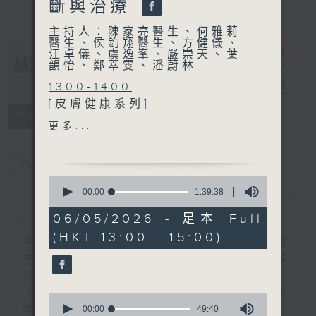
斷與治療
主持人：陳家亮醫生、何雅莉
醫生、侯鈞翔醫生、方健儀、
江卓儀、虞逸峯、嚴崇天、葉
韻怡、鄭萃雯、潘蔚林
1300-1400
精靈一點
電台直播
[皮膚健康系列]
所有集數
主題：如何分辨濕疹與銀屑病
更多...
嘉賓：鄭嘉俊醫生(皮膚及性
病科專科醫生)
您喜歡這個節目嗎?
1400-1500
0
[外科醫學院系列]
seconds
00:00
1:39:38
簡介
of
GIST
主題：腎癌診斷與治療
1
06/05/2026 - 足本 Full
嘉賓：黃海龍醫生(泌尿外科
hour,
(HKT 13:00 - 15:00)
39
專科醫生)
主持人：陳家亮醫生、何雅莉醫生、侯鈞翔醫
minutes,
生、方健儀、江卓儀、虞逸峯、嚴崇天、葉韻
38
seconds
怡、鄭萃雯、潘蔚林
「醫學並不嚴肅！精靈面對，一點健康、多點
0
seconds
00:00
49:40
幸福！」