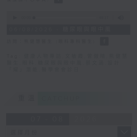
0
seconds
00:00
48:17
of
48
06/08/2026 - 糖尿眼與眼中風
minutes,
17
訪問：熊健慧醫生 (眼科專科醫生)
seconds
Tag:
健康人物專訪
,
文敏霞
,
曾傲晴
,
熊健慧
醫生
,
眼科
,
糖尿眼與眼中風
,
蔡文涵
,
設計
「耀」潛能
,
醫學會會診日
重溫
CATCHUP
07 - 08
2026