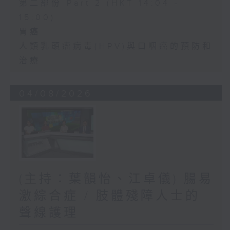
第二部份 Part 2 (HKT 14:04 -
15:00)
胃癌
人類乳頭瘤病毒(HPV)與口咽癌的預防和
治療
04/08/2026
(主持：葉韻怡、江卓儀) 腸易
激綜合症 / 肢體殘障人士的
聲線護理