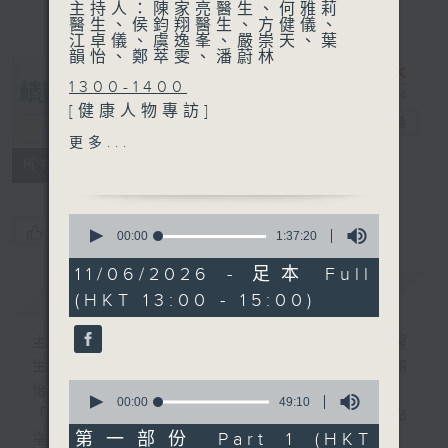
主持人：陳家亮醫生、何雅莉
醫生、侯鈞翔醫生、方健儀、
江卓儀、虞逸峯、嚴崇天、葉
韻怡、鄭萃雯、潘蔚林
1300-1400
[健康人物專訪]
精靈一點
電台直播
主題：老「排」球員
更多...
嘉賓：謝鋒 (中國香港輕(氣)
所有集數
排球總會主席)、高泉豪 (樂悠
排球隊隊員)、廖靜怡(樂悠排
0
球隊隊員)
您喜歡這個節目嗎?
seconds
00:00
1:37:20
of
1
11/06/2026 - 足本 Full
1400-1500
hour,
簡介
GIST
(HKT 13:00 - 15:00)
37
[醫學會會診日]
minutes,
主題：胰臟炎
20
主持人：陳家亮醫生、何雅莉醫生、侯鈞翔醫
seconds
嘉賓：鄭繼志醫生 (外科專科
生、方健儀、江卓儀、虞逸峯、嚴崇天、葉韻
醫生)
0
怡、鄭萃雯、潘蔚林
seconds
00:00
49:10
「醫學並不嚴肅！精靈面對，一點健康、多點
of
49
第一部份 Part 1 (HKT
幸福！」