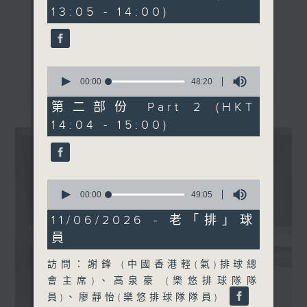
minutes,
13:05 - 14:00)
10
seconds
《精靈一點》 健康資訊 守護大眾
更多...
一眾主持與全港愛心醫護，健康專業人士攜
手，組織最強的醫學網絡，提供實用醫療健康
0
資訊。
seconds
00:00
48:20
最新
LATEST
of
星期一至五，下午 1 時10分 香港電台第一
48
第二部份 Part 2 (HKT
台、港台電視31
minutes,
14:04 - 15:00)
20
下午2時 至 3 時 香港電台第一台
seconds
0
seconds
00:00
49:05
of
49
11/06/2026 - 老「排」球
minutes,
員
5
seconds
訪問：謝鋒 (中國香港輕(氣)排球總
會主席)、高泉豪 (樂悠排球隊隊
員)、廖靜怡(樂悠排球隊隊員)