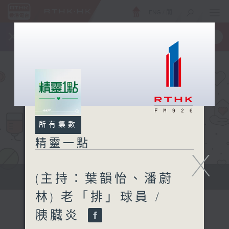
ENG
/
簡
×
全新 RTHK On The Go
取得
一手掌握 RTHK 電台、電視節目
所有集數
精靈一點
X
(主持：葉韻怡、潘蔚
提供實用醫療健康資訊
林) 老「排」球員 /
胰臟炎