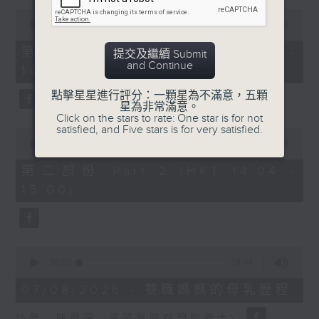
0
1400-1500
seconds
00:00
48:50
of
[精神科醫學院系列]
48
第一部份 Part 1 (HKT 13:05 -
提交及繼續 Submit
minutes,
and Continue
主題：長者情緒健康
14:00)
50
seconds
嘉賓：潘佩璆醫生(精神科專科醫生)
點擊星星進行評分：一顆星為不滿意，五顆
星為非常滿意。
Click on the stars to rate: One star is for not
satisfied, and Five stars is for very satisfied.
0
seconds
00:00
49:26
of
49
第二部份 Part 2 (HKT 14:04 -
minutes,
15:00)
26
seconds
0
seconds
00:00
18:44
of
18
07/08/2026 - 雙職媽媽的母乳歷程
minutes,
44
訪問：陳麗珊 (廣華醫院顧問助產士)