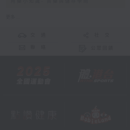
用藥小知識- 買藥與儲存學問
更多 ...
交 通
社 交
聯 絡
公眾回饋