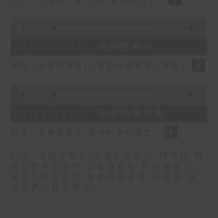
seconds
0
seconds
00:00
21:31
of
21
07/08/2026 - 結節性癢疹
minutes,
31
訪問：鄭學輝醫生(皮膚及性病科專科醫生)
seconds
0
seconds
00:00
49:22
of
49
07/08/2026 - 長者情緒健康
minutes,
22
訪問：潘佩璆醫生(精神科專科醫生)
seconds
Tag:
潘佩璆醫生
,
皮膚及性病科
,
精神科
,
精
神科醫學院系列
,
結節性癢疹
,
鄭學輝醫生
,
醫管局精靈直播
,
長者情緒健康
,
陳麗珊
,
雙
職媽媽的母乳歷程