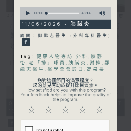
0
seconds
00:00
48:14
07/08/2026
相片集
of
48
11/06/2026 - 胰臟炎
(主持：方健儀、潘蔚林) 雙職
minutes,
14
媽媽的母乳歷程 / 結節性癢
訪問：鄭繼志醫生 (外科專科醫生)
seconds
疹 / 長者情緒健康
1300-1330
Tag:
健康人物專訪
,
外科
,
廖靜
[醫管局精靈直播]
怡
,
老「排」球員
,
胰臟炎
,
謝鋒
,
鄭
繼志醫生
,
醫學會會診日
,
高泉豪
主題：雙職媽媽的母乳歷程
更多...
您對這個節目的滿意程度？
嘉賓：陳麗珊 (廣華醫院顧問助產士)
您的意見有助於提升節目質素。
0
How satisfied are you with this program?
1330-1400
seconds
00:00
1:38:06
Your feedback helps to improve the quality of
of
the program.
主題：結節性癢疹
1
07/08/2026 - 足本 Full (HKT
hour,
☆
☆
☆
☆
☆
13:00 - 15:00)
嘉賓：鄭學輝醫生(皮膚及性病科專科醫
38
minutes,
6
生)
seconds