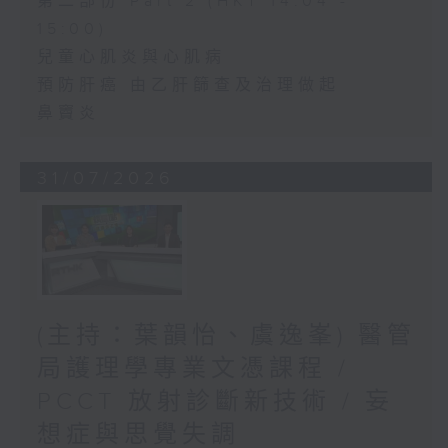
第二部份 Part 2 (HKT 14:04 -
15:00)
兒童心肌炎與心肌病
預防肝癌 由乙肝篩查及治理做起
鼻竇炎
31/07/2026
(主持：葉韻怡、虞逸峯) 醫管
局護理學專業文憑課程 /
PCCT 放射診斷新技術 / 妄
想症與思覺失調