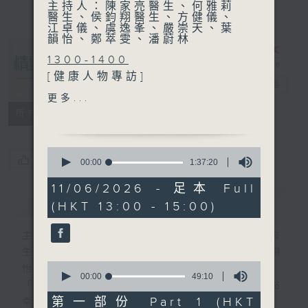
主持人：陳家亮醫生、何雅莉
醫生、侯鈞翔醫生、方健儀、
江卓儀、虞逸峯、嚴崇天、葉
韻怡、鄭萃雯、潘蔚林
1300-1400
[健康人物專訪]
精靈一點
電台直播
主題：老「排」球員
更多...
嘉賓：謝鋒 (中國香港輕(氣)
所有集數
排球總會主席)、高泉豪 (樂悠
排球隊隊員)、廖靜怡(樂悠排
0
球隊隊員)
您喜歡這個節目嗎?
seconds
00:00
1:37:20
of
1
11/06/2026 - 足本 Full
1400-1500
hour,
簡介
GIST
(HKT 13:00 - 15:00)
37
[醫學會會診日]
minutes,
主題：胰臟炎
20
主持人：陳家亮醫生、何雅莉醫生、侯鈞翔醫
seconds
嘉賓：鄭繼志醫生 (外科專科
生、方健儀、江卓儀、虞逸峯、嚴崇天、葉韻
醫生)
0
怡、鄭萃雯、潘蔚林
seconds
00:00
49:10
「醫學並不嚴肅！精靈面對，一點健康、多點
of
49
第一部份 Part 1 (HKT
幸福！」