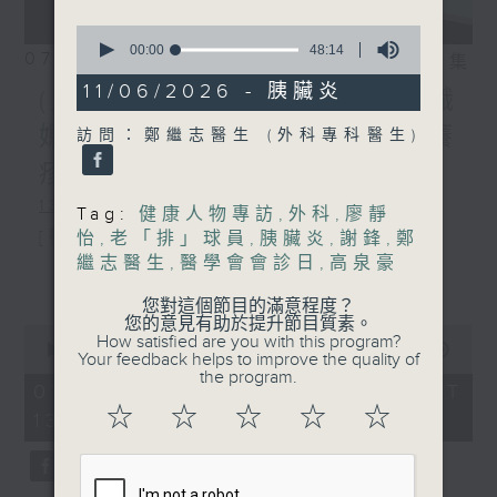
0
seconds
00:00
48:14
07/08/2026
相片集
of
48
11/06/2026 - 胰臟炎
(主持：方健儀、潘蔚林) 雙職
minutes,
14
媽媽的母乳歷程 / 結節性癢
訪問：鄭繼志醫生 (外科專科醫生)
seconds
疹 / 長者情緒健康
1300-1330
Tag:
健康人物專訪
,
外科
,
廖靜
[醫管局精靈直播]
怡
,
老「排」球員
,
胰臟炎
,
謝鋒
,
鄭
繼志醫生
,
醫學會會診日
,
高泉豪
主題：雙職媽媽的母乳歷程
更多...
您對這個節目的滿意程度？
嘉賓：陳麗珊 (廣華醫院顧問助產士)
您的意見有助於提升節目質素。
0
How satisfied are you with this program?
1330-1400
seconds
00:00
1:50:59
Your feedback helps to improve the quality of
of
the program.
主題：結節性癢疹
1
07/08/2026 - 足本 Full (HKT
hour,
☆
☆
☆
☆
☆
13:05 - 15:00)
嘉賓：鄭學輝醫生(皮膚及性病科專科醫
50
minutes,
59
生)
seconds