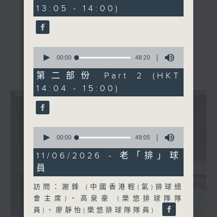
minutes,
13:05 - 14:00)
10
seconds
《精靈一點》 健康資訊 守護大眾
更多...
一眾主持與全港愛心醫護，健康專業人士攜
手，組織最強的醫學網絡，提供實用醫療健康
0
資訊。
seconds
00:00
48:20
最新
LATEST
of
星期一至五，下午 1 時10分 香港電台第一
48
第二部份 Part 2 (HKT
台、港台電視31
minutes,
14:04 - 15:00)
20
下午2時 至 3 時 香港電台第一台
seconds
0
seconds
00:00
49:05
of
49
11/06/2026 - 老「排」球
minutes,
員
5
seconds
訪問：謝鋒 (中國香港輕(氣)排球總
會主席)、高泉豪 (樂悠排球隊隊
員)、廖靜怡(樂悠排球隊隊員)