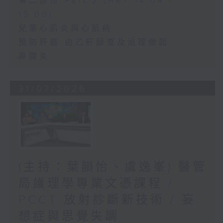
第二部份 Part 2 (HKT 14:04 -
15:00)
兒童心肌炎與心肌病
預防肝癌 由乙肝篩查及治理做起
鼻竇炎
31/07/2026
(主持：葉韻怡、虞逸峯) 醫管
局護理學專業文憑課程 /
PCCT 放射診斷新技術 / 妄
想症與思覺失調