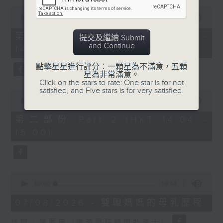
0
1400-1500
seconds
00:00
55:00
of
[精神科醫學院系列]
55
第一部份 Part 1 (HKT 13:05 -
提交及繼續 Submit
minutes,
and Continue
主題：長者情緒健康
14:00)
0
seconds
嘉賓：潘佩璆醫生(精神科專科醫生)
點擊星星進行評分：一顆星為不滿意，五顆
星為非常滿意。
Click on the stars to rate: One star is for not
satisfied, and Five stars is for very satisfied.
0
seconds
00:00
56:09
of
56
第二部份 Part 2 (HKT 14:04 -
minutes,
15:00)
9
seconds
0
seconds
00:00
18:44
of
18
07/08/2026 - 雙職媽媽的母乳歷程
minutes,
44
訪問：陳麗珊 (廣華醫院顧問助產士)