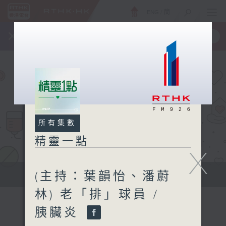
ENG
/
簡
×
全新 RTHK On The Go
取得
一手掌握 RTHK 電台、電視節目
所有集數
精靈一點
X
(主持：葉韻怡、潘蔚
提供實用醫療健康資訊
林) 老「排」球員 /
胰臟炎