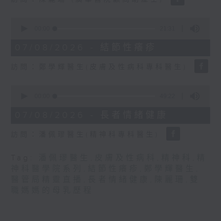
seconds
0
seconds
00:00
21:31
of
21
07/08/2026 - 結節性癢疹
minutes,
31
訪問：鄭學輝醫生(皮膚及性病科專科醫生)
seconds
0
seconds
00:00
49:22
of
49
07/08/2026 - 長者情緒健康
minutes,
22
訪問：潘佩璆醫生(精神科專科醫生)
seconds
Tag:
潘佩璆醫生
,
皮膚及性病科
,
精神科
,
精
神科醫學院系列
,
結節性癢疹
,
鄭學輝醫生
,
醫管局精靈直播
,
長者情緒健康
,
陳麗珊
,
雙
職媽媽的母乳歷程