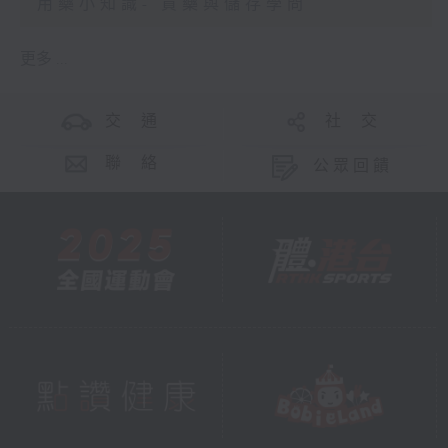
用藥小知識- 買藥與儲存學問
更多 ...
交 通
社 交
聯 絡
公眾回饋