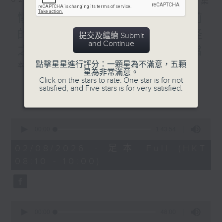
相片集
懷念女俠施南生,重溫九年前
的珍貴專訪,以及新藝城七怪
提交及繼續 Submit
and Continue
之一泰迪羅賓分享難忘好拍檔
點擊星星進行評分：一顆星為不滿意，五顆
本週選曲：
星為非常滿意。
Click on the stars to rate: One star is for not
satisfied, and Five stars is for very satisfied.
ANOTHER DAY OF SUN
更多...
變色龍
最佳拍檔
0
活色生香
seconds
00:00
1:43:54
SHE
of
1
02/08/2026 - 足本 Full (HKT
天外人
hour,
08:10 - 10:00)
43
minutes,
54
seconds
0
seconds
00:00
48:00
of