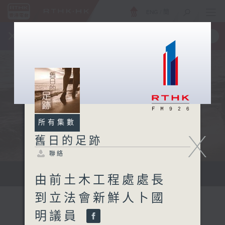
ENG
/
簡
×
全新 RTHK On The Go
取得
一手掌握 RTHK 電台、電視節目
所有集數
X
舊日的足跡
聯絡
...
由前土木工程處處長
到立法會新鮮人卜國
明議員