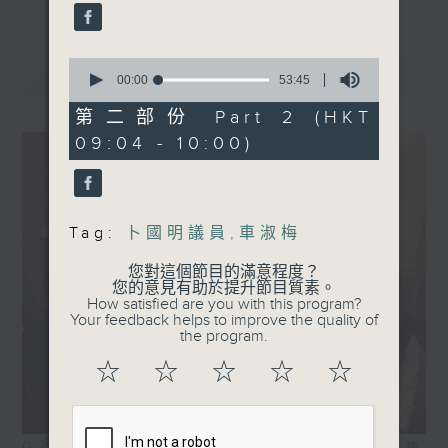
0
最新
LATEST
seconds
00:00
53:45
of
53
第二部份 Part 2 (HKT
minutes,
09:04 - 10:00)
45
seconds
Tag:
卜國明議員
,
車淑梅
您對這個節目的滿意程度？
您的意見有助於提升節目質素。
How satisfied are you with this program?
Your feedback helps to improve the quality of
the program.
☆
☆
☆
☆
☆
02/08/2026