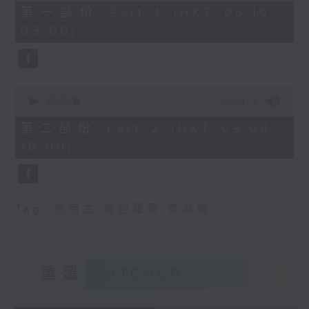
48
第一部份 Part 1 (HKT 08:10 -
minutes,
09:00)
0
seconds
0
seconds
00:00
56:04
of
56
第二部份 Part 2 (HKT 09:04 -
minutes,
10:00)
4
seconds
Tag:
施南生
,
泰迪羅賓
,
車淑梅
重溫
CATCHUP