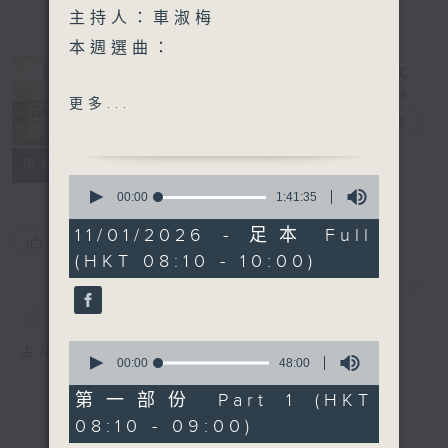
主持人：車淑梅
本週選曲：
大魚
更多...
天鳥
舊日的足跡
電台直播
KING OF THE ROAD
聯絡
所有集數
不再猶豫
0
さんぽ (散步) (ANIMAGE電
seconds
00:00
1:41:35
of
影龍貓主題曲)
1
11/01/2026 - 足本 Full
誰能明白我
您喜歡這個節目嗎?
hour,
(HKT 08:10 - 10:00)
41
minutes,
35
簡介
GIST
seconds
0
主持人：車淑梅
seconds
00:00
48:00
of
48
第一部份 Part 1 (HKT
minutes,
08:10 - 09:00)
0
seconds