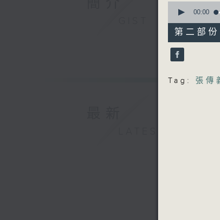
簡介
0
seconds
00:00
GIST
of
54
第二部份 P
minutes,
17
seconds
90%
Tag:
張傳
最新
LATEST