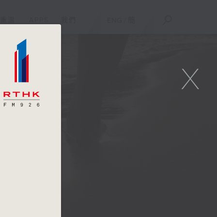
重溫
APPS
我們
ENG
/
簡
X
s