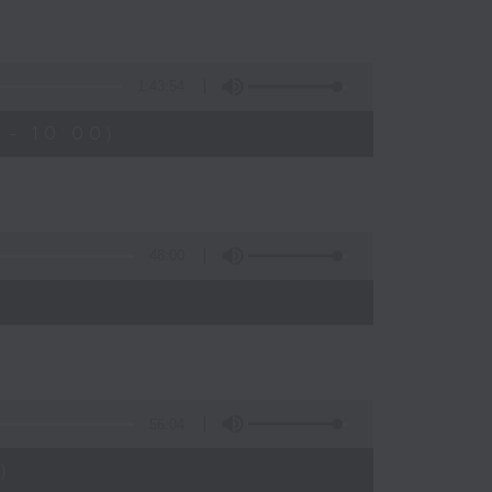
1:43:54
- 10:00)
48:00
)
56:04
)