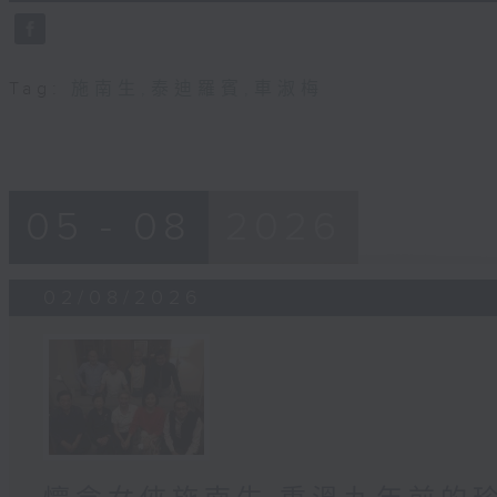
4
seconds
Volume
90%
Tag:
施南生
,
泰迪羅賓
,
車淑梅
05 - 08
2026
02/08/2026