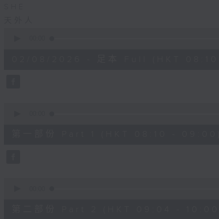
SHE
天外人
0
seconds
00:00
of
1
02/08/2026 - 足本 Full (HKT 08:10 
hour,
43
minutes,
54
seconds
Volume
90%
0
seconds
00:00
of
48
第一部份 Part 1 (HKT 08:10 - 09:00
minutes,
0
seconds
Volume
90%
0
seconds
00:00
of
56
第二部份 Part 2 (HKT 09:04 - 10:00
minutes,