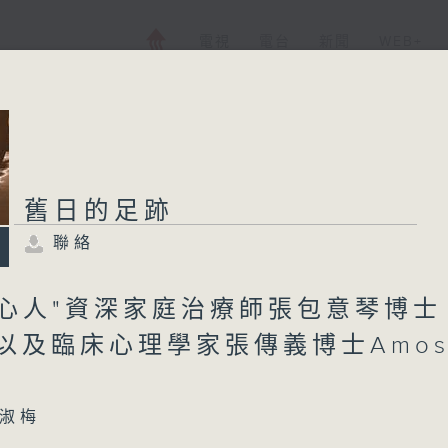
電視
電台
新聞
WEB+
舊日的足跡
聯絡
有心人"資深家庭治療師張包意琴博士
e,以及臨床心理學家張傳義博士Amo
淑梅