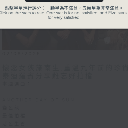
點擊星星進行評分：一顆星為不滿意，五顆星為非常滿意。
lick on the stars to rate: One star is for not satisfied, and Five stars 
for very satisfied.
02/08/2026
懷念女俠施南生,重溫九年前的珍
泰迪羅賓分享難忘好拍檔
本週選曲：
ANOTHER DAY OF SUN
變色龍
最佳拍檔
活色生香