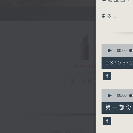
信
訪問本
更多...
I'LL BE 
天變地變情
幸福摩天輪
如願
0
seconds
00:00
of
1
03/05/2
hour,
41
minutes,
27
電台直播
seconds
90%
0
seconds
00:00
of
47
第一部份 P
minutes,
20
seconds
90%