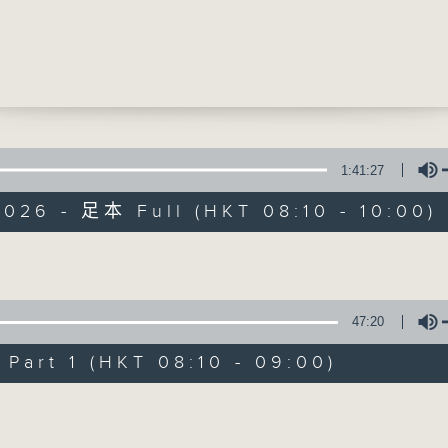
港社會各界的傑出人士，深入探討嘉賓的經歷及內
THERE
不變
1:41:27
舊日的足跡
026 - 足本 Full (HKT 08:10 - 10:00)
聯絡
所有集數
Volume
您喜歡這個節目嗎?
47:20
art 1 (HKT 08:10 - 09:00)
主持人：車淑梅
Volume