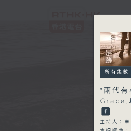
所有集數
"兩代
Grac
主持人：車
本週選曲：