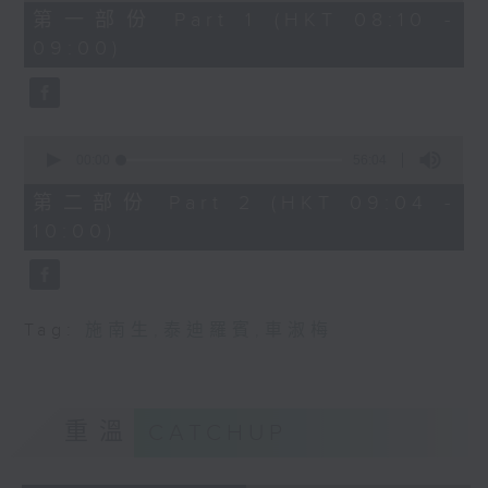
48
第一部份 Part 1 (HKT 08:10 -
minutes,
09:00)
0
seconds
0
seconds
00:00
56:04
of
56
第二部份 Part 2 (HKT 09:04 -
minutes,
10:00)
4
seconds
Tag:
施南生
,
泰迪羅賓
,
車淑梅
重溫
CATCHUP