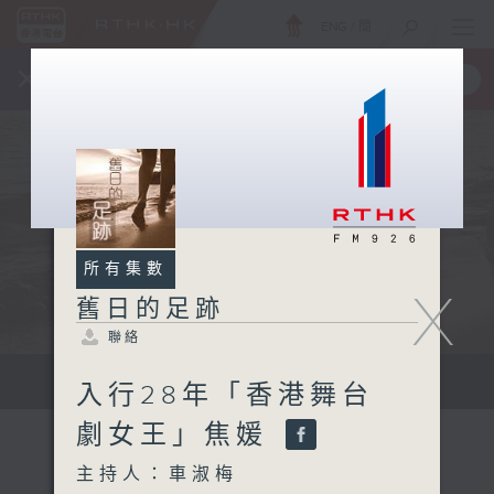
ENG
/
簡
×
全新 RTHK On The Go
取得
一手掌握 RTHK 電台、電視節目
所有集數
X
舊日的足跡
聯絡
...
入行28年「香港舞台
劇女王」焦媛
主持人：車淑梅