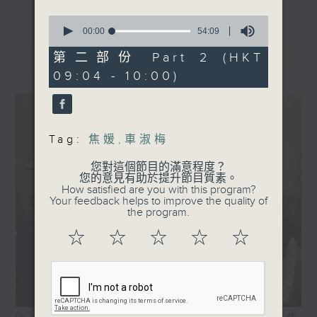
0
seconds
00:00
54:09
of
最新
LATEST
54
第二部份 Part 2 (HKT
minutes,
09:04 - 10:00)
9
seconds
Tag:
焦媛
,
車淑梅
您對這個節目的滿意程度？
您的意見有助於提升節目質素。
How satisfied are you with this program?
Your feedback helps to improve the quality of
the program.
☆
☆
☆
☆
☆
02/08/2026