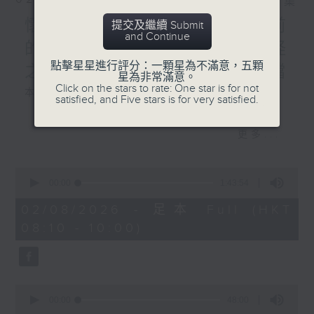
相片集
懷念女俠施南生,重溫九年前
提交及繼續 Submit
and Continue
的珍貴專訪,以及新藝城七怪
點擊星星進行評分：一顆星為不滿意，五顆
之一泰迪羅賓分享難忘好拍檔
星為非常滿意。
Click on the stars to rate: One star is for not
本週選曲：
satisfied, and Five stars is for very satisfied.
ANOTHER DAY OF SUN
更多...
變色龍
最佳拍檔
0
活色生香
seconds
00:00
1:43:54
SHE
of
1
02/08/2026 - 足本 Full (HKT
天外人
hour,
08:10 - 10:00)
43
minutes,
54
seconds
0
seconds
00:00
48:00
of