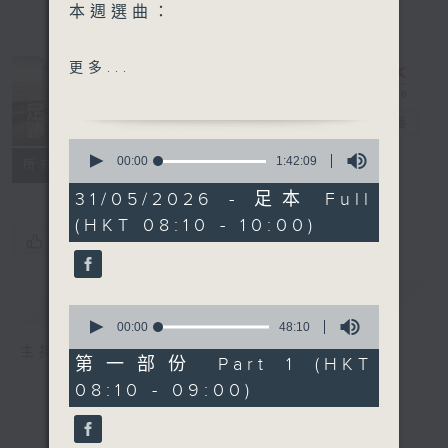
本週選曲：
飛躍舞台
更多...
蝴蝶春情
約定
舊日的足跡
電台直播
心愛的小馬車
0
seconds
00:00
1:42:09
聯絡
所有集數
of
1
31/05/2026 - 足本 Full
hour,
(HKT 08:10 - 10:00)
42
您喜歡這個節目嗎?
minutes,
9
seconds
簡介
GIST
0
seconds
00:00
48:10
of
主持人：車淑梅
48
第一部份 Part 1 (HKT
minutes,
08:10 - 09:00)
10
seconds