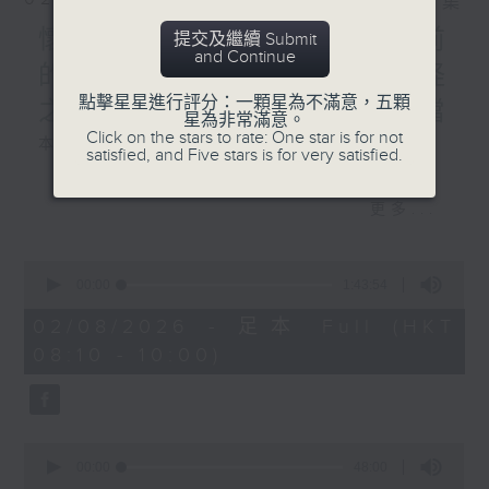
相片集
懷念女俠施南生,重溫九年前
提交及繼續 Submit
and Continue
的珍貴專訪,以及新藝城七怪
點擊星星進行評分：一顆星為不滿意，五顆
之一泰迪羅賓分享難忘好拍檔
星為非常滿意。
Click on the stars to rate: One star is for not
本週選曲：
satisfied, and Five stars is for very satisfied.
ANOTHER DAY OF SUN
更多...
變色龍
最佳拍檔
0
活色生香
seconds
00:00
1:43:54
SHE
of
1
02/08/2026 - 足本 Full (HKT
天外人
hour,
08:10 - 10:00)
43
minutes,
54
seconds
0
seconds
00:00
48:00
of