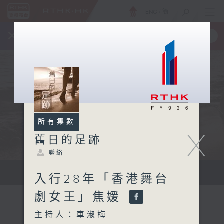
ENG
/
簡
×
全新 RTHK On The Go
取得
一手掌握 RTHK 電台、電視節目
所有集數
X
舊日的足跡
聯絡
...
入行28年「香港舞台
劇女王」焦媛
主持人：車淑梅