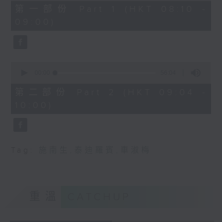
48
第一部份 Part 1 (HKT 08:10 -
minutes,
09:00)
0
seconds
0
seconds
00:00
56:04
of
56
第二部份 Part 2 (HKT 09:04 -
minutes,
10:00)
4
seconds
Tag:
施南生
,
泰迪羅賓
,
車淑梅
重溫
CATCHUP