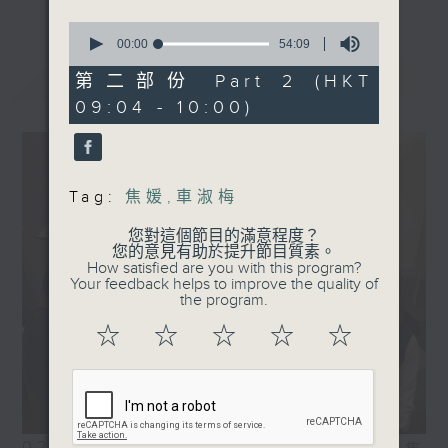
0
seconds
00:00
54:09
of
最新
LATEST
54
第二部份 Part 2 (HKT
minutes,
09:04 - 10:00)
9
seconds
Tag:
焦媛
,
車淑梅
您對這個節目的滿意程度？
您的意見有助於提升節目質素。
How satisfied are you with this program?
Your feedback helps to improve the quality of
the program.
☆
☆
☆
☆
☆
02/08/2026