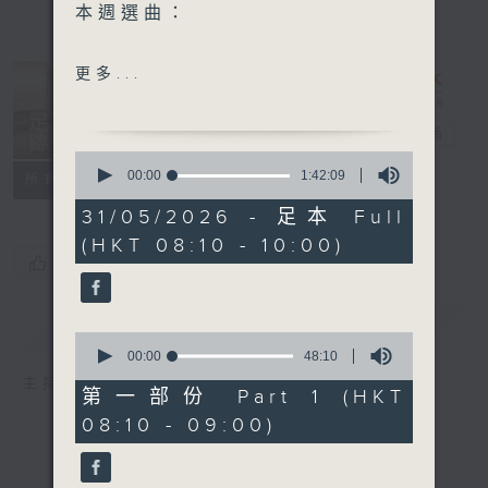
本週選曲：
飛躍舞台
更多...
蝴蝶春情
約定
舊日的足跡
電台直播
心愛的小馬車
0
seconds
00:00
1:42:09
聯絡
所有集數
of
1
31/05/2026 - 足本 Full
hour,
(HKT 08:10 - 10:00)
42
您喜歡這個節目嗎?
minutes,
9
seconds
簡介
GIST
0
seconds
00:00
48:10
of
主持人：車淑梅
48
第一部份 Part 1 (HKT
minutes,
08:10 - 09:00)
10
seconds