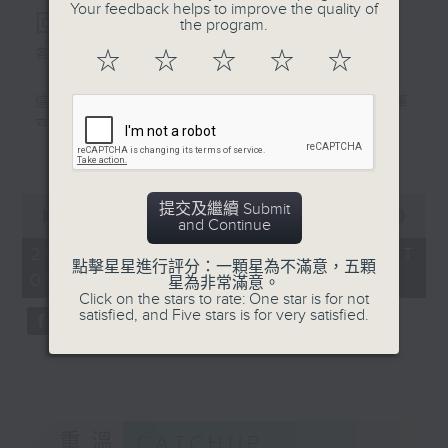
Your feedback helps to improve the quality of
回顧立法會工作
排放。你們知道嗎？香港建築
the program.
物內的活動與運作，佔全港碳
各位市民：
☆
☆
☆
☆
☆
排放總量超過五成。因此，爺
爺一直致力於建築方面的改
這次是我最後一次以立法會主席的身份執筆
善。我在政府工作了37年，從
寫這一封家書。
助理署長一路做到屋宇署署
更多...
幾天後，我將會卸下肩負了21年的議員職
長，退休後擔任香港綠色建築
責。回望這段旅程，我感到非常光榮，同時
議會主席，多年來一直推動樓
滿懷感恩——可以說是走了一趟因貢獻香港而
0
提交及繼續 Submit
宇的安全、健康與環保設計。
seconds
00:00
11:33
豐盛、因服務市民而圓滿的奇妙之旅。
and Continue
of
我見證了城市由舊樓翻新，到
香港不僅是我的家，更是孕育我成長、賦予
11
27/12/2025 - 足本 Full (HKT
新建築逐漸加入可持續發展的
minutes,
點擊星星進行評分：一顆星為不滿意，五顆
我機遇、成就我人生的根。
09:00 - 09:20)
33
星為非常滿意。
設計。但最令我感到希望的，
我在上世紀五十年代的香港出生。我親身經
seconds
Click on the stars to rate: One star is for not
不是我曾做過甚麼，而是你們
satisfied, and Five stars is for very satisfied.
歷了戰後香港的奮鬥歷程，從百廢待舉的小
這一代開始覺醒，開始關心我
城市，進化為百業騰飛的亞洲小龍，之後投
們的地球，主動發問：「我們
身貢獻國家改革開放的大潮流，更成為舉世
可以如何改變，令環境變得更
矚目的國際金融中心，再到今天，適逢百年
好？」
未有的大變局加速演進，香港在國家發展大
九月初，香港綠色建築議會舉
局中，擔當着獨特角色。這條極不平凡的發
重溫
CATCHUP