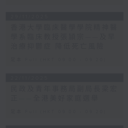
提到議員任重道遠，不是「打份工」，不是
態、減少污染，促進城市與地
為自己個人榮耀去做，而是以國家和香港的
球的可持續發展。
整體利益為依歸；亦要虛心學習，才能夠貼
29/11/2025
創新元素：綠色建築運用創新
地服務市民。這不只是我作為現屆立法會主
香港大學臨床醫學學院精神醫
思維與科技應對環境挑戰，包
席對新一屆議員的期望，相信也是國家和全
括智能監測系統、模組化建築
學系臨床教授張頴宗——及早
港市民對立法會的殷切期望。
（如組裝合成建築法）、數碼
新一屆議員甫上任就要處理許多重要工作。
治療抑鬱症 降低死亡風險
分身及綠色金融方案，皆為推
行政長官已表示，政府會在新一屆立法會首
動綠建發展的重要動力。
次會議，提出議案討論如何支援大埔火災的
足本 Full (HKT 09:00 - 09:20)
綠色建築不僅是建築師的事，
善後重建，推動制度改革。另外，財政司司
其實與我們的日常生活息息相
長已展開新一份《財政預算案》的公眾諮
關。有效運用綠色建築，不但
詢。議員須要協助政府擬備一份穩健務實、
22/11/2025
能減少碳排放、節省電費與水
為香港妥善謀劃未來的預算案。
民政及青年事務局副局長梁宏
費，更能令香港整體環境變得
2026年是國家「十五五」規劃開局之年。習
更宜居。
正——全港美好家庭選舉
主席已囑咐香港要主動對接國家「十五五」
香港是一個高密度城市，要應
規劃，堅持和完善行政主導，扎實推動經濟
對氣候變化，建築是其中一個
足本 Full (HKT 09:00 - 09:20)
高質量發展，深度參與粵港澳大灣區建設，
關鍵。香港綠色建築議會自
更好融入和服務國家發展大局。這些是國家
2009年成立以來，一直致力
開給香港的考試題，也是國家支持香港發展