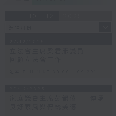
辦了「綠色空間 由我創造」
展路，我有幸參與其中。
學生比賽，邀請大專及中小學
七十年代，我大學畢業後就投身家族事業。
生發揮創意，設計理想的綠色
10 - 12
2025
家父一生勤奮踏實，時時叮囑我：「生於
智慧城市。今年我們收到近
斯，長於斯，必須回饋這片土地，把更好的
200份作品，較去年增加五
香港交給下一代」。憑着這份奉獻精神，我
成。學生的設計創意十足，有
逐漸從工商界的實業耕耘，轉向投身各項公
同學以竹材建構模型屋，也有
職服務，代表工業界發聲，協助業界升級轉
27/12/2025
人建議將市區的臨時家禽批發
型，回饋香港。
立法會主席梁君彥議員 ——
市場改建為適合長者與青少年
沙士疫情後，我得到業界支持，從2004年獲
使用的多用途環保建築。看到
回顧立法會工作
選為立法會議員；到2016年至今9年，更獲
大家的創意，我深受感動，因
議員支持成為立法會主席。
為我看到綠色建築的種子，已
足本 Full (HKT 09:00 - 09:20)
在立法會，我很高興參與到發展經濟、改善
在你們這一代的心中萌芽。
民生的工作，亦有幸帶領立法會，特別是建
你們可能會問：「甚麼是綠色
制派議員，一起無懼、無偏、無私奉獻地協
建築？是不是在家裡種些植物
20/12/2025
助中央和特區政府克服新冠疫情、令議會回
就算？」其實，綠色建築不僅
復理性、完善選舉制度，以及成功處理不少
家庭議會主席彭韻僖——傳承
僅是綠化那麼簡單，而是一種
老大難的問題。行政立法關係良性互動達到
良好家風與傳統美德
全面考慮環境、健康、資源與
歷史新高，去年更同心同德，完成延擱了27
社會責任的建築方式。
年的《基本法》第二十三條立法，真正做到