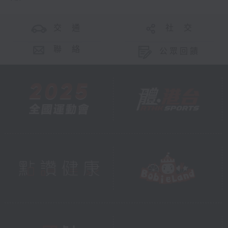
打破歷屆紀錄，證明愈來愈多
企業響應「輕．型」上班的號
交 通
社 交
召。大家多穿透氣布料、減少
衣物層次，也能穿得輕盈又專
聯 絡
公眾回饋
業！
你們可以與爸爸媽媽一同參加
9月19日至21日的《Let's
GOAL！綠運會》互動展覽，
場內設有綠建展覽與導賞團、
專家分享、互動遊戲及工作
坊，非常適合一家大小共度時
光；爺爺知道你們喜歡搭叮
叮，9月20至21日有《Let's
GOAL！綠建低碳遊》，大家
可以乘坐主題電車遊覽港島的
精選綠色建築；下週六日（9
月27至28日）還有《Let's
GOAL！綠建遊》四條特色路