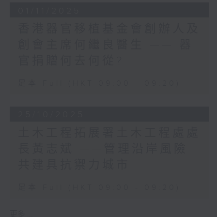
獎」，表揚在碳中和、創新設
01/11/2025
立法會廣場近年種了很多粉紅色簕杜鵑，簕
計及綠色金融等方面表現卓越
杜鵑開花期長，色彩燦爛，又能適應不同環
香港器官移植基金會創辦人及
的項目與機構。
境，生命力強。看見簕杜鵑就好像看見香
今年九月，我們正舉辦一年一
創會主席何繼良醫生 —— 器
港，朝氣蓬勃，適應力強，頑強奮進。
度的「香港綠色建築週」，已
香港的發展道路從來都不平坦，過去如是，
官捐贈何去何從?
是第十三屆，主題為「綠建
未來亦會如是，但香港人往往能夠在不平坦
Get Set GOAL，向碳中和
的路上頑強奮進，不斷突破自己。我祝願香
足本 Full (HKT 09:00 - 09:20)
衝線！」你們聽到這個口號，
港人繼續以這份自強不息的精神，成就更美
可能會聯想到運動會，其實也
好的香港，將更美好的香港交給一代又一
沒錯！因為我們今年真的將綠
25/10/2025
代，成為國家富強、繁榮長青不可替代的力
建與運動結合，既響應第十五
量！
土木工程拓展署土木工程處處
屆全國運動會，也鼓勵大家以
身體力行感受綠色生活。
長黃志斌 ——管理沿岸風險
立法會主席
例如，9月3日舉行的全港
梁君彥
共建具抗禦力城市
「輕．型」上班日，爺爺也與
2025年12月27日
眾多上班族一同參與，穿著輕
足本 Full (HKT 09:00 - 09:20)
便服裝以減少冷氣使用。今年
有超過250間公私營機構參
更多 ...
與，超過30萬人響應，再次