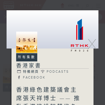
ENG
/
簡
×
全新 RTHK On The Go
取得
一手掌握 RTHK 電台、電視節目
X
所有集數
香港家書
特備網頁
PODCASTS
香港家書
FACEBOOK
電台直播
特備網頁
PODCASTS
所有集數
香港綠色建築議會主
FACEBOOK
席張天祥博士 —— 推