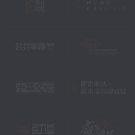
線，結合綠建導賞與運動體
驗，包括跑步、瑜伽、芬蘭木
棋及室內攀石，全部活動均在
獲得綠建環評的建築項目內進
行，讓大家親身感受綠色建築
如何提升身心健康。
爺爺知道你們將來未必會成為
測量師或建築師，但我希望你
們都能成為「綠色生活」的實
踐者。只要懂得節約能源、珍
惜資源、關心環境，便已是我
們綠建運動的一份子。
地球是我們共同的家，未來就
交由你們這一代守護。我相
信，你們一定能做到，甚至做
得比我更好！
最後，記得在本月19日至28
日，一起參加香港綠色建築
週，一同向碳中和的目標衝