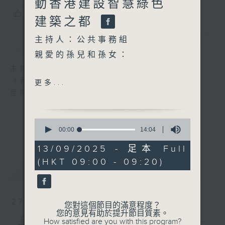
動香港建設智慧綠色
您喜歡這個節目嗎?
建築之都
主持人：公共事務組
簡介
GIST
親愛的孫兒和孫女：
主持人：公共事務組
你們已經開學數週了，新學年
《香港家書》
更多...
適應得如何？近日天氣變化無
星期六 09:00-09:20 a.m.
常，颱風與暴雨頻繁，相信你
們上下學時常遇上不便。你們
0
經常問爺爺：「為甚麼現在的
seconds
00:00
14:04
of
天氣這麼奇怪？」其實，這些
14
13/09/2025 - 足本 Full
極端天氣並非偶然，而是全球
minutes,
(HKT 09:00 - 09:20)
4
暖化所帶來的結果。當地球溫
最新
LATEST
seconds
度上升，氣候便變得更加混
亂，風暴、暴雨及酷熱天氣將
會愈趨頻繁。
27/12/2025
您對這個節目的滿意程度？
全球暖化的背後，其中一個主
您的意見有助於提升節目質素。
立法會主席梁君彥議員 ——
How satisfied are you with this program?
要原因是人類活動所產生的碳