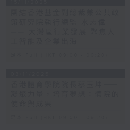
推動綠建文化。我們推出綠建
15/11/2025
更上一層樓的黃金機會。
環評認證(BEAM Plus)，至
立法會作為特區管治團隊的重要組成部分，
團結香港基金副總裁兼公共政
今已有超過2800個項目獲得
有責任協助特區政府準確把握發展方向，出
策研究院執行總監 水志偉
認證，涵蓋住宅、商業、學校
謀獻策，回答好試題。我深信，新一屆議員
及公共建築等。我們亦非常重
—— 大灣區行業發展 聚焦人
會憑着他們的專業知識、寶貴經驗、人脈和
視公眾教育，希望令綠建不再
資源，對市民、業界和香港的了解，在堅持
工智能及企業出海
只是專業人士的事，而是每位
和完善行政主導的前提下，發揮立法會的獨
市民都能參與、理解，因為綠
特憲制職能，全面全力支持特區政府推動香
足本 Full (HKT 09:00 - 09:20)
建其實就是我們日常生活的一
港變革創新。
部分。
變革往往蘊含不同的發展可能。香港是成就
議會近年推出了不少新計劃，
08/11/2025
夢想，機遇處處的地方。在「一國兩制」
包括「Retrofitting Hub」
下，香港是國家唯一實行普通法的城市，有
香港體育學院院長蔡玉坤⸺
節能改造平台，收集了超過
引以為傲的法治傳統，又是最開放的城市，
50個成功案例，推動樓宇節
凝聚力量，培育夢想：體院的
資金、資訊和人才自由流通，中西文化交
能升級；亦與建造業議會合作
融，加上位處亞洲的中心，「背靠祖國、聯
使命與成果
推出「綠色產品認證計劃
通世界」，都是香港得天獨厚的獨特優勢，
2.0」，認證建材符合環保標
一定要倍加珍惜，用心發揮。「一國兩制」
足本 Full (HKT 09:00 - 09:20)
準，協助業界轉型至低碳建
是國之所需、民之所向、香港之所依，必須
造；我們亦舉辦「環保建築大
長期堅持。