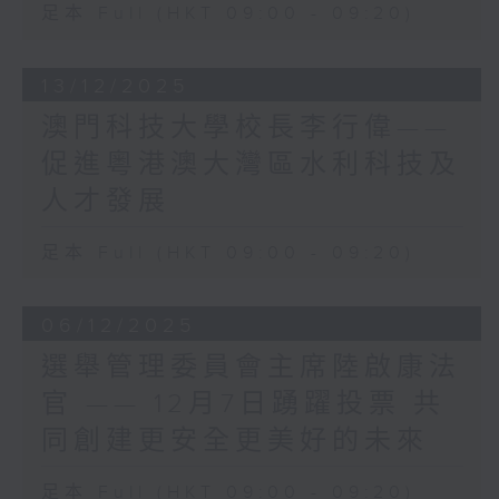
足本 Full (HKT 09:00 - 09:20)
香港綠色建築議會每年舉辦的
「民有所呼，我有所應」。立法會也史無前
大型綠建公眾活動「香港綠色
例地加強自我監督，引入新的《立法會議員
建築週」，將綠色建築的特點
守則》，完善履職機制，讓議員更好地履行
13/12/2025
歸納為四大「綠建能量」，幫
憲制職能。
助大家更容易理解綠建如何為
澳門科技大學校長李行偉——
轉眼間，在立法會已經21年，我深深感受
城市帶來正面改變，推動香港
到，擔任議員是一份使命。我在從政路上經
促進粵港澳大灣區水利科技及
成為智慧綠色建築之都：
歷了高山低谷，順流逆流，但無論任何光
人才發展
健康舒適：綠色建築以人為
景，驅使我繼續前行、永不言倦，始終是
本，設計時考慮採光、通風及
「將更好的香港交給下一代」的初心。
足本 Full (HKT 09:00 - 09:20)
空氣質素，使居住者感到舒
我很感謝立法會秘書處，一直為議員提供全
適、精神愉快，有助身心健
面而專業的支援，是議員的緊密夥伴。作為
康。
立法會主席，我一直與秘書處合作無間，即
06/12/2025
高效資源：善用能源、水資源
使面對的挑戰有增無減，秘書處總是敢於突
選舉管理委員會主席陸啟康法
及環保建材，例如節能電器、
破，與時並進，盡責建言，為我提供所有可
雨水回收系統及再生物料，減
官 —— 12月7日踴躍投票 共
能的選擇，讓我全面考慮，作出最佳決定。
少浪費，提升效率。
秘書處已經為第八屆立法會候任議員舉行了
同創建更安全更美好的未來
環境友善：建築不應破壞環
簡介會，協助他們熟習議會運作，盡快「埋
境，而應與自然共存。綠色建
位工作」。我與候任議員分享經驗時，特別
足本 Full (HKT 09:00 - 09:20)
築致力減少碳排放、保護生