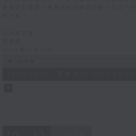
等，宣傳氣候變化帶來的沿岸風險、相關改善措
更美好的香港，將更美好的香港交給一代又一
安全意識等。
的力量！
們在大埔騎單車時，經常路過的大埔滘潮汐站去
立法會主席
原本一間不起眼的小屋變成了全新的地標「冰山
梁君彥
這座新潮汐站以冰山為設計概念，希望令大眾更
問題。除了監測吐露港的水位變化，它也是市民
2025年12月27日
0
我們下次可以一起騎單車去潮汐站，欣賞燈火璀
seconds
00:00
of
11
27/12/2025 - 足本 Full (HKT 09:00
minutes,
全人類的共同挑戰，需要結合全球協作與個人行
33
seconds
Volume
對。其實，每個人都可以在日常生活中，以具體
90%
禦力的社會出一分力。Matthew，爸爸期待你
築研究中，持續關注全球氣候議題，並將這份關
好空間的動力。我們今日的努力，不僅是為了建
，更是為構建更具韌性的社區和更宜居的未來。
10 - 12
2025