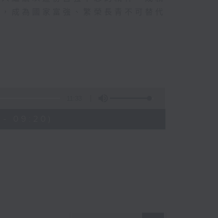
施、
代，成為國家富強、繁榮長青不可替代
年完
一
加關
休息
璨的
11:33
 - 09:20)
動，
行動
在異
注轉
造更