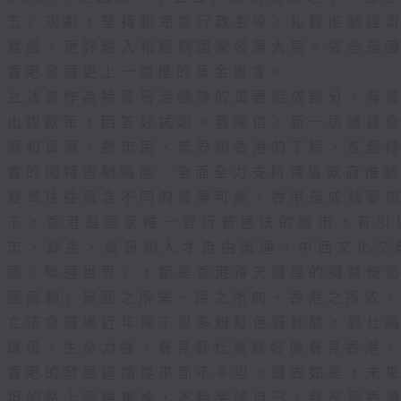
風險。多層保護的設計包括:
五」規劃，堅持和完善行政主導，扎實推動經
建設，更好融入和服務國家發展大局。這些是
沿岸位置實施「適應」措施作第一道防線，例如加建
香港發展更上一層樓的黃金機會。
在海岸位置後面的合適地點實施「應變」措施作第二道
立法會作為特區管治團隊的重要組成部分，有
裝可拆卸式擋水設施，以建立沿岸緩衝區，減少
出謀獻策，回答好試題。我深信，新一屆議員
脈和資源，對市民、業界和香港的了解，在堅
 在重要的建築物前實施「應變」措施作第三道防線，
會的獨特憲制職能，全面全力支持特區政府推
式擋水板或放置沙包。
變革往往蘊含不同的發展可能。香港是成就夢
下，香港是國家唯一實行普通法的城市，有引
所有沿岸地區都能單靠沿岸改善工程得到全面保
適的「管理」措施同樣重要。在超強颱風「樺加
市，資金、資訊和人才自由流通，中西文化交
在網上看到我與其他部門的同事舉行聯合記者會
國、聯通世界」，都是香港得天獨厚的獨特優
浸風險評估，並向市民講解相關應對措施及各區
國兩制」是國之所需、民之所向、香港之所依
大家及早掌握資訊，提高警覺。市民多一分準備
立法會廣場近年種了很多粉紅色簕杜鵑，簕杜
險。
環境，生命力強。看見簕杜鵑就好像看見香港
香港的發展道路從來都不平坦，過去如是，未
參與對加強應對極端天氣的能力，至關重要。近
極通過多種方式和媒介，例如制作短片、舉辦講
坦的路上頑強奮進，不斷突破自己。我祝願香