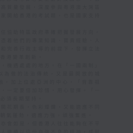
濟高質量發展，深度參與粵港澳大灣區
國家開給香港的考試題，也是國家支持
或加
防
責任協助特區政府準確把握發展方向，
海水
會憑着他們的專業知識、寶貴經驗、人
持和完善行政主導的前提下，發揮立法
例如
動香港變革創新。
想，機遇處處的地方。在「一國兩制」
以為傲的法治傳統，又是最開放的城
護，
沙」
融，加上位處亞洲的中心，「背靠祖
，發
勢，一定要倍加珍惜，用心發揮。「一
的行
，必須長期堅持。
，就
鵑開花期長，色彩燦爛，又能適應不同
，朝氣蓬勃，適應力強，頑強奮進。
來亦會如是，但香港人往往能夠在不平
年
座和
港人繼續以這份自強不息的精神，成就