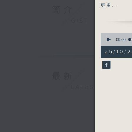
在紐約留學
更多...
簡介
的熱浪。聽
甚至四十度
GIST
港，同樣面
紀錄，九月
0
過往幾年持
seconds
00:00
of
二天如常上
9
25/10/
minutes,
33
你或許會好
seconds
較容易受熱
90%
氣，很多情
最新
放資源以完
LATEST
此，我們引
適應能力和
多方面下了
實施管理措
力。
《海港工程