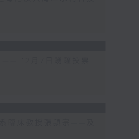
—— 12月7日踴躍投票
系臨床教授張頴宗——及