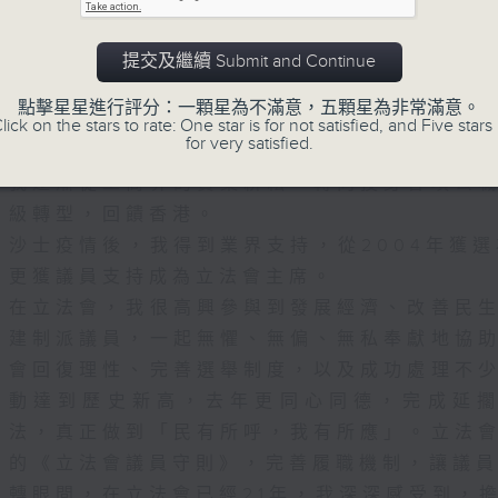
海堤和防波堤等。我們參考香港過去多年的颱風
小城市，進化為百業騰飛的亞洲小龍，之後投
面數據，以及2021年聯合國政府間氣候變化專
舉世矚目的國際金融中心，再到今天，適逢百
提交及繼續 Submit and Continue
《第六次評估報告》，完成了多個相關研究，針
發展大局中，擔當着獨特角色。這條極不平凡
同情景進行推算，更新了《海港工程設計手冊》
點擊星星進行評分：一顆星為不滿意，五顆星為非常滿意。
七十年代，我大學畢業後就投身家族事業。家
lick on the stars to rate: One star is for not satisfied, and Five stars 
我們為沿岸基建引入最新的設計標準，並汲取每
for very satisfied.
斯，長於斯，必須回饋這片土地，把更好的香
驗，不斷加強日後應對極端天氣的抗禦力。現時
建設計標準已經媲美內地及外國主要城市。
我逐漸從工商界的實業耕耘，轉向投身各項公
級轉型，回饋香港。
最大挑戰在於它的「不確定性」。所以，我們在
沙士疫情後，我得到業界支持，從2004年獲選
手冊》中加入循序漸進的原則，在實際可行的情
更獲議員支持成為立法會主席。
留可擴展的條件，讓我們日後能按需要適時進一
在立法會，我很高興參與到發展經濟、改善民
。這種做法能提供靈活性和可調整性，使我們能
建制派議員，一起無懼、無偏、無私奉獻地協
最新評估，按實際情況制定有效和具成本效益的
避免過早推展大規模的工程，引致不必要的建造
會回復理性、完善選舉制度，以及成功處理不
支。例如，為新擋浪牆建造較大的地基，以便未
動達到歷史新高，去年更同心同德，完成延擱
高擋浪牆。
法，真正做到「民有所呼，我有所應」。立法
的《立法會議員守則》，完善履職機制，讓議
升社會整體的應對能力，我們從長遠規劃着著手
轉眼間，在立法會已經21年，我深深感受到，