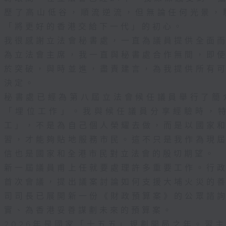
險的指引納入《海港工程設計手冊》，使持份者
歷了高山低谷，順流逆流，但無論任何光景，
階段，及早有系統地考慮和管理相關的沿岸風險
風險的措施。
「將更好的香港交給下一代」的初心。
我很感謝立法會秘書處，一直為議員提供全面
計標準外，我們亦完成多個全港性研究，以應對
為立法會主席，我一直與秘書處合作無間，即
暴潮引致海水淹浸沿岸地區的風險。在2021年
於突破，與時並進，盡責建言，為我提供所有
害研究」中，我們利用風險為本的評估方法，審
決定。
受海水淹浸的可能性及後果，識別了多個沿岸低
秘書處已經為第八屆立法會候任議員舉行了簡
進行改善工程及加強應急管理，並制定了香港中
管理策略。目前，我們正積極推展在已識別地區
「埋位工作」。我與候任議員分享經驗時，
分工程已完成，在近年的颱風吹襲中發揮了有效
工」，不是為自己個人榮耀去做，而是以國家
工程預計在 2027 年前逐步完成。為進一步制
習，才能夠貼地服務市民。這不只是我作為現
的綜合策略，我們在2024年完成了「海岸管理
信也是國家和全港市民對立法會的殷切期望。
析在氣候變化下，風暴潮、風浪和海平面上升對
新一屆議員甫上任就要處理許多重要工作。行
影響，作超前部署。
首次會議，提出議案討論如何支援大埔火災的
措施時，我們會考慮現場環境的局限、成本效益
司司長已展開新一份《財政預算案》的公眾諮
環境和社會的影響等多項因素，透過適應、應變
實、為香港妥善謀劃未來的預算案。
略，混合應用多層保護的設計和配合管理措施，
2026年是國家「十五五」規劃開局之年。習