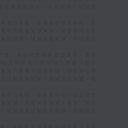
能在
驅使我繼續前行、永不言倦，始終是
，例
而專業的支援，是議員的緊密夥伴。作
海平
使面對的挑戰有增無減，秘書處總是敢
完成
可能的選擇，讓我全面考慮，作出最佳
視所
窪或
介會，協助他們熟習議會運作，盡快
期和
的改
特別提到議員任重道遠，不是「打份
作
和香港的整體利益為依歸；亦要虛心學
定長
屆立法會主席對新一屆議員的期望，相
計劃
本港
政長官已表示，政府會在新一屆立法會
善後重建，推動制度改革。另外，財政
、對
詢。議員須要協助政府擬備一份穩健務
、管
以緩
主席已囑咐香港要主動對接國家「十五