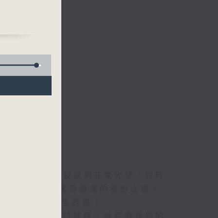
罕見
十多
香
下新
力在
在第
上亦
端天
立法會工作
建投
因
氣的
隊在
這一封家書。
程、
回望這段旅程，我感到非常光榮，同時
能
盛、因服務市民而圓滿的奇妙之旅。
機遇、成就我人生的根。
準，
了戰後香港的奮鬥歷程，從百廢待舉的