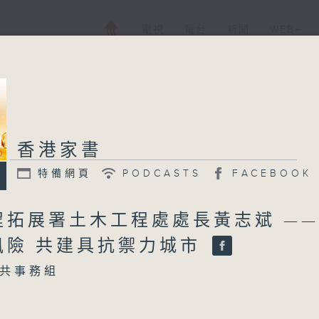
電視
電台
新聞
WEB+
香港家書
香港家書
特備網頁
PODCASTS
FACEBOOK
特備網頁
PODCASTS
所有集數
程拓展署土木工程處處長黃志斌 —
風險 共建具抗禦力城市
您喜歡這個節目嗎?
共事務組
：
主持人：公共事務組