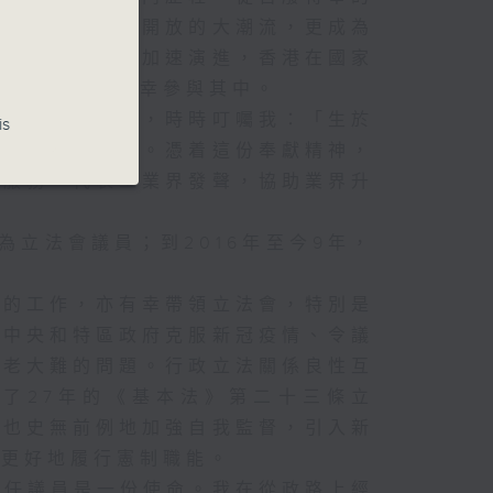
、風
身貢獻國家改革開放的大潮流，更成為
門委
年未有的大變局加速演進，香港在國家
對氣
的發展路，我有幸參與其中。
內的
父一生勤奮踏實，時時叮囑我：「生於
is
次應
港交給下一代」。憑着這份奉獻精神，
，我
職服務，代表工業界發聲，協助業界升
《海
為立法會議員；到2016年至今9年，
況下
步提
生的工作，亦有幸帶領立法會，特別是
根據
助中央和特區政府克服新冠疫情、令議
應對
、營
少老大難的問題。行政立法關係良性互
來按
了27年的《基本法》第二十三條立
會也史無前例地加強自我監督，引入新
員更好地履行憲制職能。
，將
擔任議員是一份使命。我在從政路上經