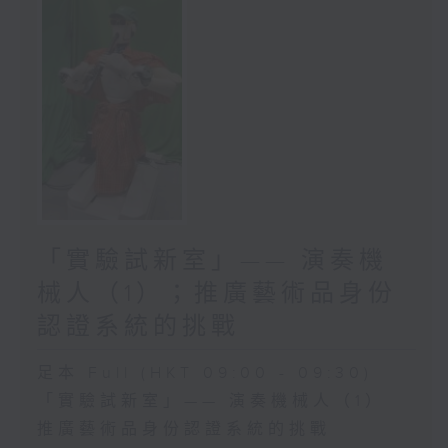
情緒。未來十年我相信不單只
是臨床心理學家，護士、醫生
或者社工前線的同事，甚至乎
可能聽眾，大家都會懂得甚麼
叫做接納與承諾治療，甚至乎
學懂用這一種輔導技巧，與你
身邊人溝通，這才可令精神健
康更加普及化，我認為未來十
年會關注這一方面。」
要在科研路上堅持不懈，莊婉
「實驗試新室」—— 演奏機
瑜教授認為，首要條件是熱
械人（1）；推廣藝術品身份
誠。
認證系統的挑戰
「沒有心裡面一團火，或者沒
有一些你很喜歡做的事，或者
足本 Full (HKT 09:00 - 09:30)
你找不到你研究的價值，很難
「實驗試新室」—— 演奏機械人（1）
走下去，所以我覺得熱誠是很
推廣藝術品身份認證系統的挑戰
重要。第二是我覺得要謙虛學