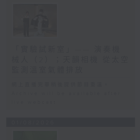
竟我如何可以用不同的方式，
令更多人受惠於這一種輔導方
式呢？我不能說是輔導方式，
因為我會覺得它是一個生活哲
學，因為其實這一種療法亦幫
助我與自己的內在去相處。所
以我想我不單只是宣揚ACT，
「實驗試新室」—— 演奏機
令到香港更多人認識，我是嘗
械人（2）；天韻相機 從太空
試如何利用科技，與接納與承
諾治療作一個好的結合，令更
監測溫室氣體排放
加多照顧者可以受惠。
網上直播完畢稍後提供節目重溫。
我會這樣看，未來十年如果在
Archive will be available after
研究關於接納與承諾治療，趨
live webcast
勢就是它不再是一些專業人士
範疇會做到的事。因為就如我
所講，其實接納與承諾治療是
01/08/2026
一個生活哲學，其實人人都要
學懂如何去關注自己的內在和