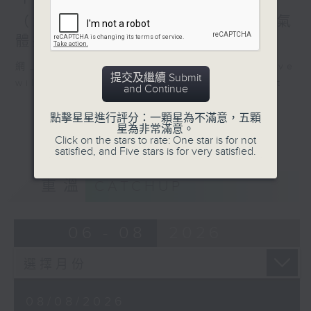
「實驗試新室」—— 演奏機械人
研究，與團隊開發了一個應用
能。
（2）；天韻相機 從太空監測溫室氣
程式，將接納與承諾治療結合
體排放
大型語言模型，為特殊教育需
監製: 蕭洛汶
、張璟瑩
要學童家長提供個人化的情緒
網上直播完畢稍後提供節目重溫。 Archive
提交及繼續 Submit
支援。
will be available after live webcast
and Continue
「接納與承諾治療其實是一個
點擊星星進行評分：一顆星為不滿意，五顆
星為非常滿意。
第三代的認知行為治療，秉承
Click on the stars to rate: One star is for not
三個原則。第一個就是接納
satisfied, and Five stars is for very satisfied.
Acceptance，第二就是覺
察，如何專注當下自己的此時
重溫
CATCHUP
此刻，第三就叫做Values
Clarification價值觀釐清，
06 - 08
2026
說的是這三個概念。在接納與
承諾治療這一個課題，我做很
多推進工作。因為我秉承的信
念，就是情緒健康、精神支
援，應該人人都可以得益。究
08/08/2026