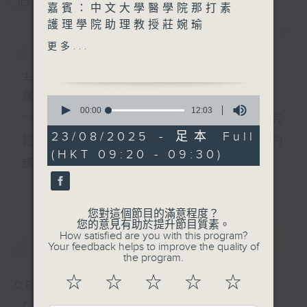
您喜歡這個節目嗎?
嘉賓：中文大學醫學院那打素
護理學院助理教授莊婉瑜
簡介
GIST
更多...
「大家好，我是來自香港中文
大學醫學院那打素護理學院的
主持人：香港電台公共事務組
助理教授，我是莊婉瑜。我在
身處世界關鍵的轉折，需要眼界和知識。
0
做的研究是和精神健康有關，
seconds
00:00
12:03
**每個星期六，我們會邀請一位科學家，介紹在其研究
of
而有一套心理輔導方式名為
12
23/08/2025 - 足本 Full
『接納與承諾治療』，簡稱
範疇內一個正在影響世界未來發展、我們不可不知的
minutes,
(HKT 09:20 - 09:30)
3
『Acceptance and
趨勢，以專業和視野來培養具前瞻的預測與洞察力。
seconds
Commitment
更多...
**環節『實驗試新室』主打應用科技介紹，探討科技如
Therapy』，即是
『ACT』，是我很有興趣做的
何應用於日常生活，透過研發者介紹、配合現場實
您對這個節目的滿意程度？
範疇。同時間我通常做的接納
您的意見有助於提升節目質素。
測、在不同應用場境展示技術效能。同時亦會邀請使
How satisfied are you with this program?
最新
LATEST
與承諾治療，都是在照顧者層
Your feedback helps to improve the quality of
用者分享使用心得及感受，展示科技如何提升生活質
面，譬如家長的小朋友有特殊
the program.
需要，又或者有長期病患。」
素，拓闊聽眾對科技應用的想像。
☆
☆
☆
☆
☆
08/08/2026
星期六早上，讓我們看遠一點，看到未來的無限可
莊婉瑜教授同時涉獵人工智能