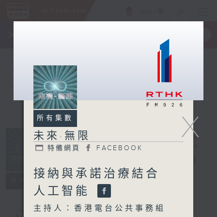
ENG
/
簡
×
全新 RTHK On The Go
取得
一手掌握 RTHK 電台、電視節目
X
所有集數
未來·無限
特備網頁
FACEBOOK
未來·無限
電台直播
接納與承諾治療結合
特備網頁
FACEBOOK
所有集數
人工智能
主持人：香港電台公共事務組