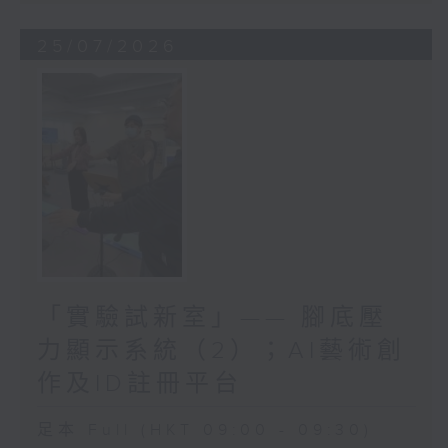
習。你沒辦法懂得所有事物，
這個世界有很多人比你能幹，
25/07/2026
如何可以保持一個開放態度，
不需要將別人的批評過於放在
心上，我覺得這也很重要。第
三就是導師，人生的導師都很
重要，這裡我都要藉此多謝兩
位，第一位就是香港理工大學
護理學院副教授麥艷華博士，
是我的博士指導教授。第二位
亦都是我們的院長，香港中文
大學那打素護理學院院長錢惠
堂教授，其實他們兩位的科研
「實驗試新室」—— 腳底壓
成果亦都很出色。在他們的幫
力顯示系統（2）；AI藝術創
助之下，其實令到我自己走科
作及ID註冊平台
研的路，是更輕鬆和容易。最
後就是要有同行的人，千萬不
要覺得你的科研成果是你自己
足本 Full (HKT 09:00 - 09:30)