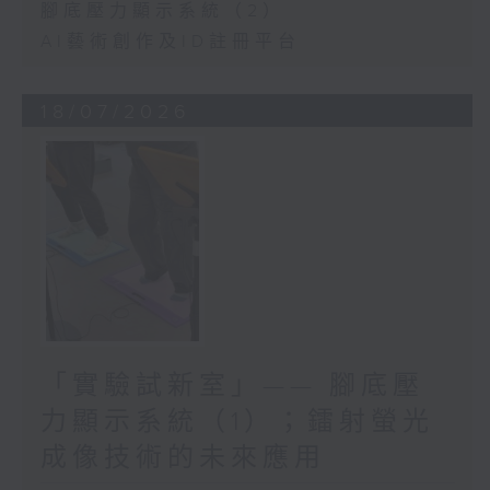
一個人的事，因為要有同行的
腳底壓力顯示系統（2）
人，有共同的理念，事情才會
AI藝術創作及ID註冊平台
做到更出色，和真正幫到社
會。」
18/07/2026
「實驗試新室」—— 腳底壓
力顯示系統（1）；鐳射螢光
成像技術的未來應用