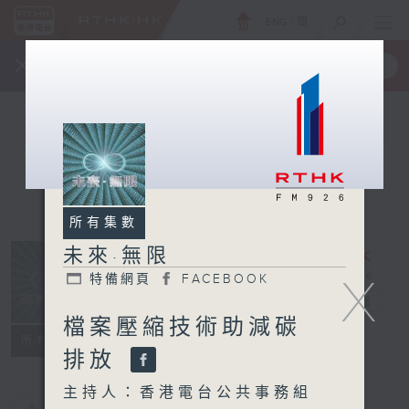
ENG
/
簡
×
全新 RTHK On The Go
取得
一手掌握 RTHK 電台、電視節目
所有集數
未來·無限
X
特備網頁
FACEBOOK
未來·無限
電台直播
檔案壓縮技術助減碳
特備網頁
FACEBOOK
所有集數
排放
主持人：香港電台公共事務組