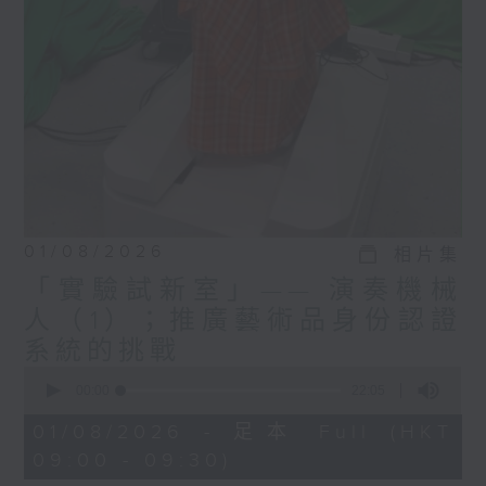
術？因為當時的記憶體遠不如
現在充足，無論是圖像還是文
檔，壓縮技術都非常重要。文
件的壓縮要求是無損的，即每
個字都不能遺失；而圖像壓縮
則可以有損，因為人眼未必能
察覺，我們於是利用有限的記
憶體資源儲存更多內容。無論
是圖像還是語言，都有重複的
資料，而壓縮就是將這些重複
01/08/2026
相片集
部分減少，同時讓人感覺不到
「實驗試新室」—— 演奏機械
差異。」
人（1）；推廣藝術品身份認證
鄺得互教授說，每位研究者都
系統的挑戰
希望自己的工作能對社會有
0
seconds
00:00
22:05
益，檔案壓縮技術原來與環境
of
保護有關係。
22
01/08/2026 - 足本 Full (HKT
minutes,
09:00 - 09:30)
5
「每個人從事研究也希望成果
seconds