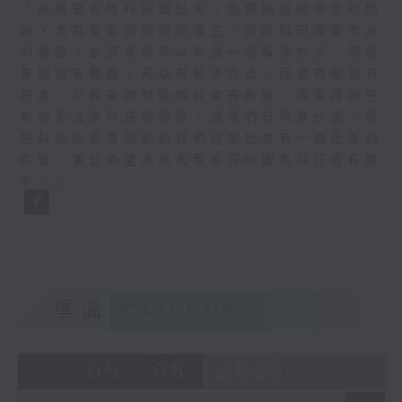
「最重要有時科研做出來，是要知道根本性的問
題，尤其是那個問題的產生，而該科研專案本身
的基礎，是否真的可以做到一個解決方法，即是
有問題有難題，可以有解決方法，而是帶動到有
好處，引致真的對這個社會有影響。我覺得現在
有很多注重科技的研發，但我們有時要反思，這
些科技是否會帶動到我們這個社會有一個正面的
影響，兼且希望未來大家都可以因為科技而有進
步。」
重溫
CATCHUP
05 - 08
2026