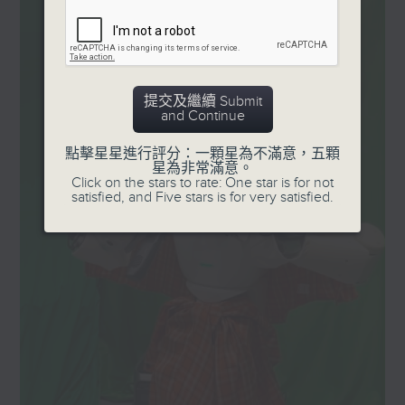
專院校以教學為主，應該直到
能。
九十年代，香港的大學開始轉
型為研究型大學。我記得
監製: 蕭洛汶
、張璟瑩
1996年參加一個會議時與一
提交及繼續 Submit
位加拿大學者交流，對方笑
and Continue
說：『你是來自香港的嗎？
我從來不知道香港會做嚴肅的
點擊星星進行評分：一顆星為不滿意，五顆
星為非常滿意。
研究。』那時候我們予人的印
Click on the stars to rate: One star is for not
象並不是專於研究的，直至九
satisfied, and Five stars is for very satisfied.
十年代中期，香港大部分學者
開始積極投入研究工作，我也
是其中一員。」
鄺得互教授早期從事的研究是
有關於文字、聲音、圖象以及
影片的資料壓縮技術。
「為甚麼需要用到壓縮技