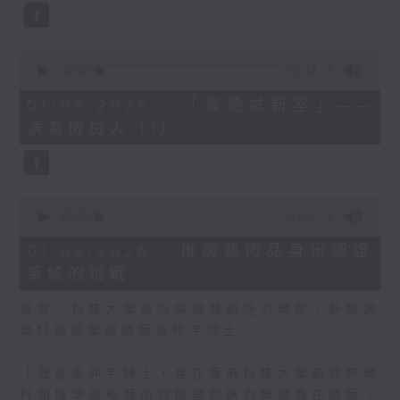
對社會有用處。 為何需要壓
縮技術？雖然每次文檔壓縮後
節省的容量不多，但全世界每
0
seconds
00:00
07:14
天的圖片瀏覽量巨大，數據中
of
心伺服器的碳排放其實很多，
7
01/08/2026 - 「實驗試新室」——
minutes,
對環境構成污染，只要作微小
演奏機械人（1）
14
的改善，就可以為環境帶來一
seconds
點正面的影響。我不敢說我的
研究帶來巨大的影響，不過我
0
們進行研究時，要考慮技術如
seconds
00:00
04:02
何為社會和人類福祉帶來好
of
4
處。」
01/08/2026 - 推廣藝術品身份認證
minutes,
系統的挑戰
2
seconds
嘉賓：科技大學藝術與機器創造力學部、新興跨
學科領域學部講師秦仲宇博士
「我是秦仲宇博士，我在香港科技大學新興跨學
科領域學部和藝術與機器創造力學部擔任講師，