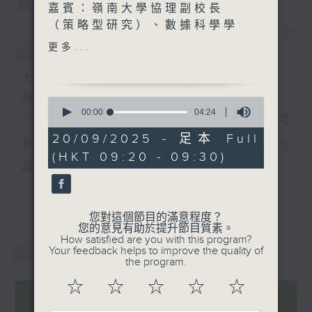
您喜歡這個節目嗎?
嘉賓：嶺南大學協理副校長
（策略型研究）、數據科學學
簡介
GIST
院署理院長、研究生院院長、
更多...
利榮康計算智能學講座教授鄺
得互教授
主持人：香港電台公共事務組
身處世界關鍵的轉折，需要眼界和知識。
0
「我是鄺得互， Sam
seconds
00:00
04:24
**每個星期六，我們會邀請一位科學家，介紹在其研究
of
Kwong, 我現時擔任嶺南大
4
20/09/2025 - 足本 Full
學的協理副校長，主要負責策
範疇內一個正在影響世界未來發展、我們不可不知的
minutes,
(HKT 09:20 - 09:30)
24
略型研究，同時也是數據科學
趨勢，以專業和視野來培養具前瞻的預測與洞察力。
seconds
學院署理院長和研究生院院
更多...
**環節『實驗試新室』主打應用科技介紹，探討科技如
長。我的研究方向主要集中於
圖像和視頻領域，現時人們是
何應用於日常生活，透過研發者介紹、配合現場實
您對這個節目的滿意程度？
使用人工智能的方法來進行
您的意見有助於提升節目質素。
測、在不同應用場境展示技術效能。同時亦會邀請使
How satisfied are you with this program?
最新
LATEST
的。我在香港高等教育界工作
Your feedback helps to improve the quality of
用者分享使用心得及感受，展示科技如何提升生活質
超過三十年，1989年我從加
the program.
拿大回到香港後在城市大學工
素，拓闊聽眾對科技應用的想像。
☆
☆
☆
☆
☆
作。 我算是香港大專院校轉
星期六早上，讓我們看遠一點，看到未來的無限可
型的第一代參與者。早期的大