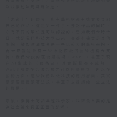
展望未來，秦博士希望藝術身份認證系統能夠普
及並推動法規與時並進。
「未來十年的願景，所有藝術家都有機會去登記
自己的作品，這是第一件事。登記作品的同時，
亦有不同的單位是可以認證的，譬如我們今時今
日，就是我們科技大學出來，亦都有機會是其他
學院，譬如歐洲或者是一些比較大的藝術學院。
再未來就是會有一些博物館級的藝術機構去支
持。我們常說的區塊鏈技術、Web3，甚至乎現
在AI生成的（藝術品）其實版權都不成熟，
Web3都要在合法合規才可以經營得到，所以在
藝術方面，這些我們叫做科技的應用層面，其實
是需要慢慢跟著法規，甚至乎去提議給一些立法
的機構。」
最後，秦博士寄語年輕科學家，科研最重要的是
為社會帶來真正正面的影響。