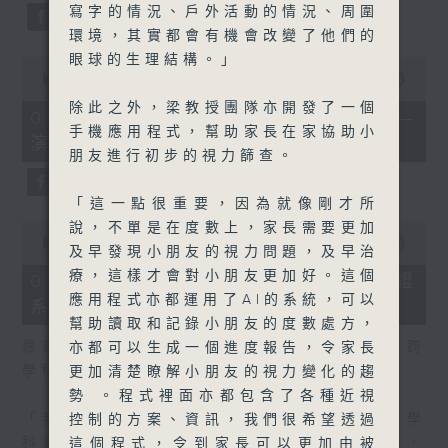
寫字的情況、戶外活動的情況、周圍
環境，其實都會有機會改變了他們的
眼球的生理結構。」
0
seconds
00:00
07:14
of
除此之外，梁教授團隊亦開發了一個
7
01/08/2026 - 「實驗試新室」——
minutes,
手機應用程式，幫助家長在家協助小
演奏機械人（1）
14
朋友進行初步的視力篩查。
seconds
「這一點很重要，因為就像剛才所
0
說，不單是在度數上，家長需要更加
seconds
00:00
04:02
及早發現小朋友的視力問題，及早治
of
4
療，這樣才會對小朋友更加好。這個
01/08/2026 - 推廣藝術品身份認證
minutes,
應用程式亦都運用了AI的系統，可以
系統的挑戰
2
seconds
幫助讀取和記錄小朋友的度數處方，
嘉賓：科技大學藝術與機器創造力學部、新興跨
亦都可以生成一個進度報告，令家長
學科領域學部講師秦仲宇博士
更加清楚瞭解小朋友的視力變化的趨
勢 。程式裡面亦都包含了各種近視
「我是秦仲宇博士，我在香港科技大學新興跨學
控制的方案、資訊，我們很希望透過
科領域學部和藝術與機器創造力學部擔任講師，
這個程式，令到家長可以更加由被