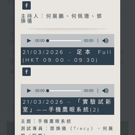
您喜歡這個節目嗎?
主持人：何展鵬、何佩珊、鄧
簡介
GIST
煥儀
主持人：何展鵬、何佩珊、鄧煥儀
0
seconds
00:00
00:00
身處世界關鍵的轉折，需要眼界和知識。
of
0
21/03/2026 - 足本 Full
**每個星期六，我們會邀請一位科學家，介紹在其研究
seconds
(HKT 09:00 - 09:30)
範疇內一個正在影響世界未來發展、我們不可不知的
趨勢，以專業和視野來培養具前瞻的預測與洞察力。
更多...
**環節『實驗試新室』主打應用科技介紹，探討科技如
0
seconds
00:00
00:00
何應用於日常生活，透過研發者介紹、配合現場實
of
0
21/03/2026 - 「實驗試新
測、在不同應用場境展示技術效能。同時亦會邀請使
最新
LATEST
seconds
室」——手機鷹眼系統(2)
用者分享使用心得及感受，展示科技如何提升生活質
主題：手機鷹眼系統
素，拓闊聽眾對科技應用的想像。
測試專員：鄧煥儀（Tracy）、何展
星期六早上，讓我們看遠一點，看到未來的無限可