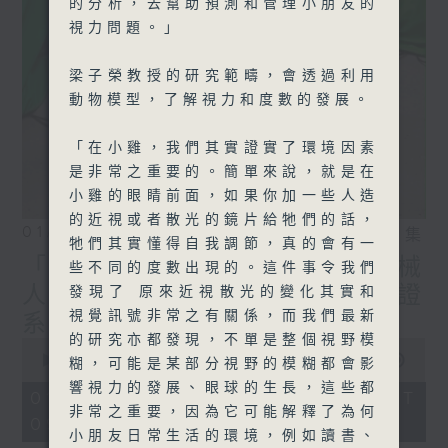
的分析，去幫助預測和管理小朋友的
視力問題。」
梁子榮教授的研究範疇，會透過利用
動物模型，了解視力和度數的發展。
「在小雞，我們其實證實了環境因素
是非常之重要的。簡單來說，就是在
小雞的眼睛前面，如果你加一些人造
的近視或者散光的鏡片給牠們的話，
01/08/2026
相片集
牠們其實懂得自我調節，真的會有一
「實驗試新室」—— 演奏機械
些不同的度數出現的。這件事令我們
人（1）；推廣藝術品身份認證
發現了 原來近視散光的變化其實和
視覺訊號非常之有關係，而我們最新
系統的挑戰
的研究亦都發現，不單是整個視野模
0
seconds
00:00
22:05
糊，可能是某部分視野的模糊都會影
of
響視力的發展、眼球的生長，這些都
22
01/08/2026 - 足本 Full (HKT
minutes,
非常之重要，因為它可能解釋了為何
09:00 - 09:30)
5
小朋友日常生活的環境，例如讀書、
seconds