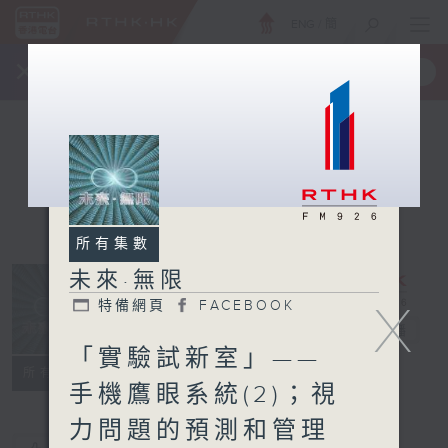
ENG
/
簡
×
全新 RTHK On The Go
取得
一手掌握 RTHK 電台、電視節目
所有集數
未來·無限
X
特備網頁
FACEBOOK
未來·無限
電台直播
「實驗試新室」——
特備網頁
FACEBOOK
所有集數
手機鷹眼系統(2)；視
力問題的預測和管理