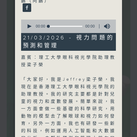
鵬（阿鵬）
能。
0
seconds
00:00
00:00
監製: 蕭洛汶
、張璟瑩
of
0
21/03/2026 - 視力問題的
seconds
預測和管理
嘉賓：理工大學眼科視光學院助理教
授梁子榮
「大家好，我是Jeffrey梁子榮，我
現在是香港理工大學眼科視光學院的
助理教授。我的研究主要都是針對兒
童的視力和度數發展。簡單來說，我
一方面會做一些基礎的科學研究，用
動物的模型去了解眼球和視力如何發
育，另外一方面，我也有研發一些新
的科技，例如運用人工智能和大數據