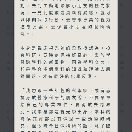
我的研究方向特別針對藝術科技，尤其是藝術科
動，去到主動地瞭解小朋友的視力狀
技本身的Art ID（藝術認證）。」
況，一見到度數或資料有異樣，就可
以即刻採取行動，去尋求專業的視力
在科研路上，秦博士遇到的挑戰是外界長期將區
控制方案，去保護小朋友的眼睛情
塊鏈的技術與NFT混淆。
況。」
「我由2022年開始提出這個題目，到現在很多
本身是臨床視光師的梁教授認為，投
人都誤會了這是NFT。NFT當初都是標榜了用
身科研，要時刻保持好奇心，樂於學
區塊鏈技術 ，所以很多人都會認為如果藝術品
習跨學科的新事物，因為學科交叉，
用區塊鏈，那就是NFT。其實我就很抗拒有
即是整合多個學科的知識和理論去應
NFT這個聯想，因為NFT（熱潮）當時有很多
對問題，才有最好的化學反應。
人以此行騙。」
「我想跟一些年輕的科學家，或有志
「我入科技大學第一篇的學術文章，就是說NFT
投身於醫療科研的朋友說，不要單單
的應用場面不是很清晰，亦都很多誤會。但是真
給自己的專業框住，要勇於去跨界
正的區塊鏈技術，未來是要用一個 Art ID（藝
別。我本身都是視光學出身，本科的
術認證）的標準裡面。」
時候其實都沒有做過一些動物的研
究，但今時今日做科研的話，除了臨