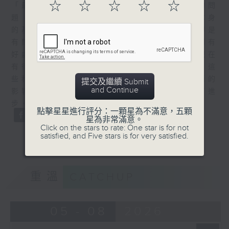
☆
☆
☆
☆
☆
「最重要有時科研做出來，是要知道根本性的問
題，尤其是那個問題的產生，而該科研專案本身
的基礎，是否真的可以做到一個解決方法，即是
有問題有難題，可以有解決方法，而是帶動到有
好處，引致真的對這個社會有影響。我覺得現在
有很多注重科技的研發，但我們有時要反思，這
些科技是否會帶動到我們這個社會有一個正面的
提交及繼續 Submit
and Continue
影響，兼且希望未來大家都可以因為科技而有進
步。」
點擊星星進行評分：一顆星為不滿意，五顆
星為非常滿意。
Click on the stars to rate: One star is for not
satisfied, and Five stars is for very satisfied.
重溫
CATCHUP
05 - 08
2026