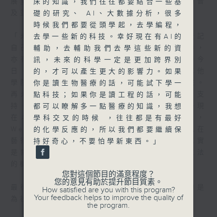
展望未來，秦博士希望藝術身份認證系統能夠普
床的知識，我們往往都要結合一些基
及並推動法規與時並進。
礎的研究、 AI、大數據分析，很多
時候我們都要從頭學起，去學編程，
「未來十年的願景，所有藝術家都有機會去登記
去學一些新的科技。幸好現在有AI的
自己的作品，這是第一件事。登記作品的同時，
輔助，去輔助我們去學這些新的資
亦有不同的單位是可以認證的，譬如我們今時今
訊，未來的科學一定是更加跨界別
日，就是我們科技大學出來，亦都有機會是其他
的，才可以產生更大的影響力。如果
學院，譬如歐洲或者是一些比較大的藝術學院。
你是讀生物醫療的話，可能試下學一
再未來就是會有一些博物館級的藝術機構去支
點科技；如果你是讀工程的話，可能
持。我們常說的區塊鏈技術、Web3，甚至乎現
都可以瞭解多一點醫療的知識，我想
在AI生成的（藝術品）其實版權都不成熟，
學科交叉的時候 ，往往都是有最好
Web3都要在合法合規才可以經營得到，所以在
的化學反應的，所以我們都要繼續保
藝術方面，這些我們叫做科技的應用層面，其實
持好奇心，不要怕學新東西。」
是需要慢慢跟著法規，甚至乎去提議給一些立法
的機構。」
您對這個節目的滿意程度？
您的意見有助於提升節目質素。
最後，秦博士寄語年輕科學家，科研最重要的是
How satisfied are you with this program?
Your feedback helps to improve the quality of
為社會帶來真正正面的影響。
the program.