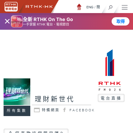
ENG
/
簡
×
全新 RTHK On The Go
取得
一手掌握 RTHK 電台、電視節目
理財新世代
電台直播
特備網頁
FACEBOOK
所有集數