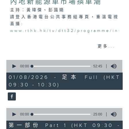
內地新能源車市場換車潮
主持︰黃瑋傑、彭藹嬈
請登入香港電台公共事務組專頁，重溫電視
直播:
www.rthk.hk/tv/dtt32/programme/inve
香港電台公共事務專頁
更多...
0
seconds
00:00
52:45
of
52
01/08/2026 - 足本 Full (HKT
minutes,
09:30 - 10:30)
45
seconds
0
seconds
00:00
25:00
of
25
第一部份 Part 1 (HKT 09:30 -
minutes,