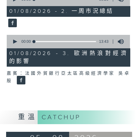
of
8
01/08/2026 - 2. 一周市況總結
minutes,
20
seconds
0
seconds
00:00
13:43
of
13
01/08/2026 - 3. 歐洲熱浪對經濟
minutes,
的影響
43
seconds
嘉賓：法國外貿銀行亞太區高級經濟學家 吳卓
殷
重溫
CATCHUP