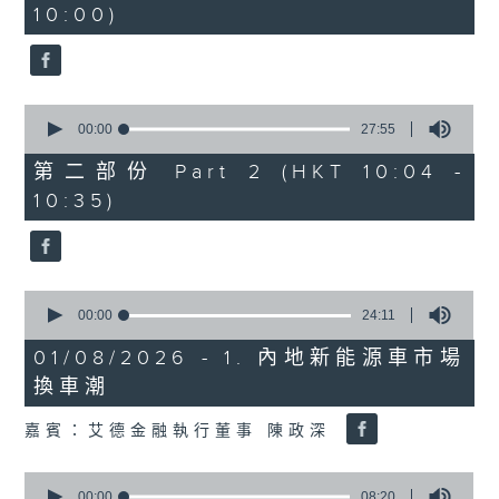
10:00)
0
seconds
0
seconds
00:00
27:55
of
27
第二部份 Part 2 (HKT 10:04 -
minutes,
10:35)
55
seconds
0
seconds
00:00
24:11
of
24
01/08/2026 - 1. 內地新能源車市場
minutes,
換車潮
11
seconds
嘉賓：艾德金融執行董事 陳政深
0
seconds
00:00
08:20