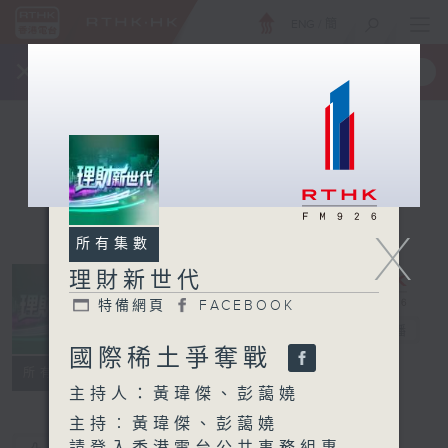
ENG
/
簡
×
全新 RTHK On The Go
取得
一手掌握 RTHK 電台、電視節目
X
所有集數
理財新世代
特備網頁
FACEBOOK
理財新世代
電台直播
國際稀土爭奪戰
特備網頁
FACEBOOK
所有集數
主持人：黃瑋傑、彭藹嬈
主持︰黃瑋傑、彭藹嬈