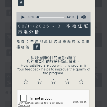
10:00)
0
seconds
0
seconds
00:00
14:03
of
0
14
08/11/2025 - 3. 本地住宅
seconds
00:00
27:55
minutes,
of
市場分析
3
27
seconds
第二部份 Part 2 (HKT 10:04 -
minutes,
嘉賓：中原地產研究部高級聯席董事
10:35)
55
seconds
楊明儀
您對這個節目的滿意程度？
您的意見有助於提升節目質素。
0
How satisfied are you with this program?
seconds
00:00
24:11
Your feedback helps to improve the quality of
of
the program.
24
01/08/2026 - 1. 內地新能源車市場
minutes,
☆
☆
☆
☆
☆
換車潮
11
seconds
嘉賓：艾德金融執行董事 陳政深
0
seconds
00:00
08:20