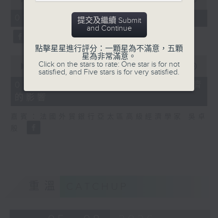
of
8
01/08/2026 - 2. 一周市況總結
提交及繼續 Submit
minutes,
and Continue
20
seconds
點擊星星進行評分：一顆星為不滿意，五顆
星為非常滿意。
0
Click on the stars to rate: One star is for not
seconds
00:00
13:43
satisfied, and Five stars is for very satisfied.
of
13
01/08/2026 - 3. 歐洲熱浪對經濟
minutes,
的影響
43
seconds
嘉賓：法國外貿銀行亞太區高級經濟學家 吳卓
殷
重溫
CATCHUP