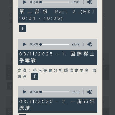
內地新能源車市場換車潮
seconds
00:00
27:05
of
主持︰黃瑋傑、彭藹嬈
27
第二部份 Part 2 (HKT
minutes,
請登入香港電台公共事務組專頁，重溫電視
10:04 - 10:35)
5
直播:
seconds
www.rthk.hk/tv/dtt32/programme/inve
香港電台公共事務專頁
0
更多...
seconds
00:00
22:49
of
22
08/11/2025 - 1. 國際稀土
0
minutes,
seconds
00:00
52:45
爭奪戰
49
of
seconds
52
01/08/2026 - 足本 Full (HKT
嘉賓：香港股票分析師協會主席 鄧
minutes,
09:30 - 10:30)
45
聲興
seconds
0
seconds
00:00
07:13
of
0
7
08/11/2025 - 2. 一周市況
seconds
00:00
25:00
minutes,
of
總結
13
25
第一部份 Part 1 (HKT 09:30 -
seconds
minutes,