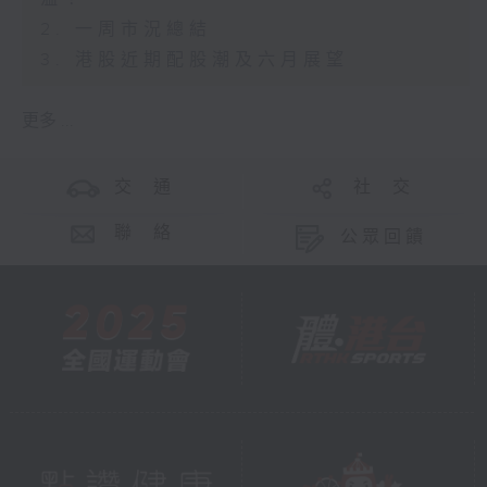
2. 一周市況總結
3. 港股近期配股潮及六月展望
更多 ...
交 通
社 交
聯 絡
公眾回饋