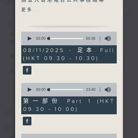
請登入香港電台公共事務組專
您喜歡這個節目嗎?
頁，重溫電視直播:
更多...
https://www.rthk.hk/tv/dtt31/pr
簡介
GIST
香港電台公共事務專頁
0
主持人：黃瑋傑、彭藹嬈
seconds
00:00
50:36
製作：香港電台公共事務組
of
50
08/11/2025 - 足本 Full
minutes,
網上收聽節目直播：
(HKT 09:30 - 10:30)
36
seconds
https://rthk.hk/radio1
即時收睇電視直播：
https://rthk.hk/tv/dtt32
更多...
0
seconds
00:00
23:40
甚麼年代、甚麼世代、理財新世代
of
23
第一部份 Part 1 (HKT
minutes,
最新
LATEST
09:30 - 10:00)
40
seconds
製作：
香港電台公共事務組
讚好Like「
RTHK 香港電台公共事務組
」
01/08/2026
Facebook專頁
0