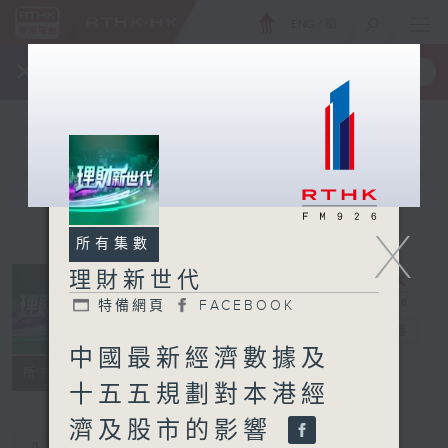
ENG
/
簡
×
全新 RTHK On The Go
取得
一手掌握 RTHK 電台、電視節目
X
所有集數
理財新世代
特備網頁
FACEBOOK
理財新世代
電台直播
中國最新經濟數據及
特備網頁
FACEBOOK
所有集數
十五五規劃對本港經
濟及股市的影響