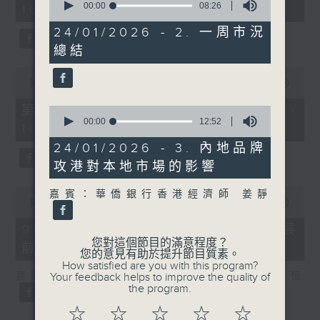
seconds
00:00
08:26
10:00)
0
of
seconds
8
24/01/2026 - 2. 一周市況
minutes,
總結
26
seconds
0
seconds
00:00
31:09
of
31
第二部份 Part 2 (HKT 10:04 -
0
minutes,
seconds
00:00
12:52
10:35)
9
of
seconds
12
24/01/2026 - 3. 內地品牌
minutes,
攻港對本地市場的影響
52
seconds
0
嘉賓：華僑銀行香港經濟師 姜靜
seconds
00:00
22:51
of
22
08/08/2026 - 1. 光通訊行業發展
minutes,
您對這個節目的滿意程度？
前景
51
您的意見有助於提升節目質素。
seconds
How satisfied are you with this program?
Your feedback helps to improve the quality of
嘉賓：建銀國際科技及半導體研究主管 伍力恒
the program.
☆
☆
☆
☆
☆