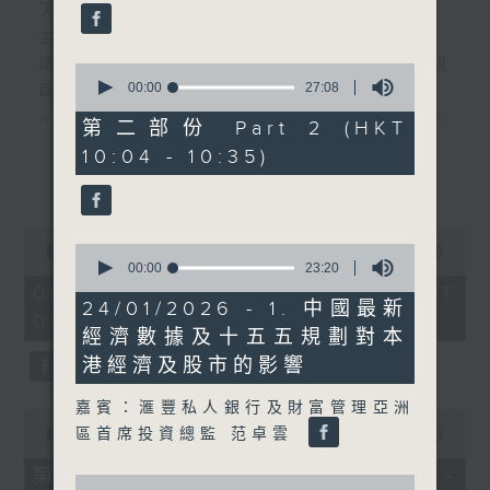
光通訊行業發展前景
主持︰黃瑋傑、彭藹嬈
請登入香港電台公共事務組專頁，重溫電視
0
seconds
00:00
27:08
直播:
of
www.rthk.hk/tv/dtt32/programme/inve
27
第二部份 Part 2 (HKT
minutes,
10:04 - 10:35)
8
香港電台公共事務專頁
seconds
更多...
0
0
seconds
00:00
1:01:00
seconds
00:00
23:20
of
of
1
08/08/2026 - 足本 Full (HKT
23
hour,
24/01/2026 - 1. 中國最新
09:30 - 10:35)
minutes,
1
經濟數據及十五五規劃對本
20
minute,
seconds
0
港經濟及股市的影響
seconds
嘉賓：滙豐私人銀行及財富管理亞洲
0
seconds
區首席投資總監 范卓雲
00:00
30:00
of
30
第一部份 Part 1 (HKT 09:30 -
0
minutes,