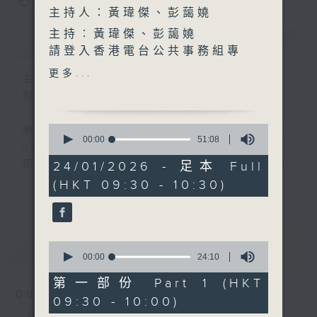
您喜歡這個節目嗎?
主持人：黃瑋傑、彭藹嬈
主持︰黃瑋傑、彭藹嬈
簡介
GIST
請登入香港電台公共事務組專
頁，重溫電視直播:
更多...
主持人：黃瑋傑、彭藹嬈
https://www.rthk.hk/tv/dtt31/pr
製作：香港電台公共事務組
香港電台公共事務專頁
0
網上收聽節目直播：
seconds
00:00
51:08
https://rthk.hk/radio1
of
51
即時收睇電視直播：
24/01/2026 - 足本 Full
minutes,
https://rthk.hk/tv/dtt32
(HKT 09:30 - 10:30)
8
更多...
seconds
甚麼年代、甚麼世代、理財新世代
最新
LATEST
0
seconds
00:00
24:10
製作：
香港電台公共事務組
of
24
第一部份 Part 1 (HKT
讚好Like「
RTHK 香港電台公共事務組
」
minutes,
08/08/2026
09:30 - 10:00)
Facebook專頁
10
seconds