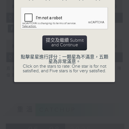
0
seconds
00:00
09:26
of
9
08/08/2026 - 2. 一周市況總結
minutes,
26
seconds
提交及繼續 Submit
0
and Continue
seconds
00:00
12:11
of
12
08/08/2026 - 3. 美股業績期
點擊星星進行評分：一顆星為不滿意，五顆
minutes,
星為非常滿意。
11
Click on the stars to rate: One star is for not
嘉賓：東亞銀行財富管理處高級投資策略師 陳
seconds
satisfied, and Five stars is for very satisfied.
偉聰
重溫
CATCHUP