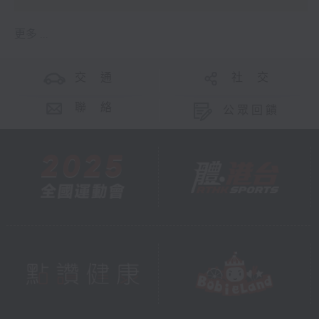
更多 ...
交 通
社 交
聯 絡
公眾回饋