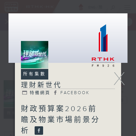
ENG
/
簡
×
全新 RTHK On The Go
取得
一手掌握 RTHK 電台、電視節目
X
所有集數
理財新世代
特備網頁
FACEBOOK
理財新世代
電台直播
財政預算案2026前
特備網頁
FACEBOOK
所有集數
瞻及物業市場前景分
析