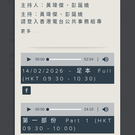
您喜歡這個節目嗎?
主持人：黃瑋傑、彭藹嬈
主持︰黃瑋傑、彭藹嬈
簡介
GIST
請登入香港電台公共事務組專
頁，重溫電視直播:
更多...
主持人：黃瑋傑、彭藹嬈
www.rthk.hk/tv/dtt31/programme
製作：香港電台公共事務組
香港電台公共事務專頁
0
網上收聽節目直播：
seconds
00:00
52:04
https://rthk.hk/radio1
of
52
即時收睇電視直播：
14/02/2026 - 足本 Full
minutes,
https://rthk.hk/tv/dtt32
(HKT 09:30 - 10:30)
4
更多...
seconds
甚麼年代、甚麼世代、理財新世代
最新
LATEST
0
seconds
00:00
24:10
製作：
香港電台公共事務組
of
24
第一部份 Part 1 (HKT
讚好Like「
RTHK 香港電台公共事務組
」
minutes,
01/08/2026
09:30 - 10:00)
Facebook專頁
10
seconds