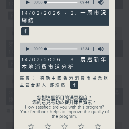
seconds
00:00
09:44
10:00)
0
of
seconds
9
14/02/2026 - 2. 一周市況
minutes,
總結
44
seconds
0
seconds
00:00
27:55
of
27
第二部份 Part 2 (HKT 10:04 -
0
minutes,
seconds
00:00
12:34
10:35)
55
of
seconds
12
14/02/2026 - 3. 農曆新年
minutes,
本地消費市道分析
34
seconds
0
嘉賓： 德勤中國香港消費市場業務
seconds
00:00
24:11
主管合夥人 鄭煥然
of
24
01/08/2026 - 1. 內地新能源車市場
minutes,
您對這個節目的滿意程度？
換車潮
11
您的意見有助於提升節目質素。
seconds
How satisfied are you with this program?
Your feedback helps to improve the quality of
嘉賓：艾德金融執行董事 陳政深
the program.
0
☆
☆
☆
☆
☆
seconds
00:00
08:20