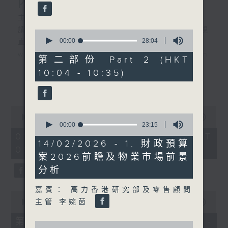
內地新能源車市場換車潮
主持︰黃瑋傑、彭藹嬈
請登入香港電台公共事務組專頁，重溫電視
0
seconds
00:00
28:04
直播:
of
www.rthk.hk/tv/dtt32/programme/inve
28
第二部份 Part 2 (HKT
minutes,
10:04 - 10:35)
4
香港電台公共事務專頁
seconds
更多...
0
0
seconds
00:00
52:45
seconds
00:00
23:15
of
of
52
01/08/2026 - 足本 Full (HKT
23
minutes,
14/02/2026 - 1. 財政預算
09:30 - 10:30)
minutes,
45
案2026前瞻及物業市場前景
15
seconds
seconds
分析
嘉賓： 高力香港研究部及零售顧問
0
seconds
主管 李婉茵
00:00
25:00
of
25
第一部份 Part 1 (HKT 09:30 -
0
minutes,