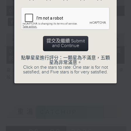
of
8
01/08/2026 - 2. 一周市況總結
minutes,
20
seconds
0
seconds
00:00
13:43
提交及繼續 Submit
of
and Continue
13
01/08/2026 - 3. 歐洲熱浪對經濟
minutes,
點擊星星進行評分：一顆星為不滿意，五顆
的影響
43
星為非常滿意。
seconds
Click on the stars to rate: One star is for not
嘉賓：法國外貿銀行亞太區高級經濟學家 吳卓
satisfied, and Five stars is for very satisfied.
殷
重溫
CATCHUP