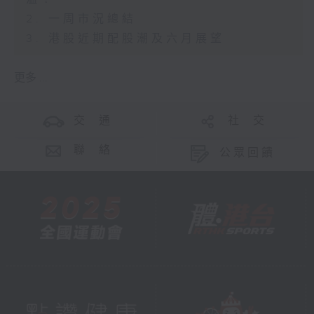
2. 一周市況總結
3. 港股近期配股潮及六月展望
更多 ...
交 通
社 交
聯 絡
公眾回饋