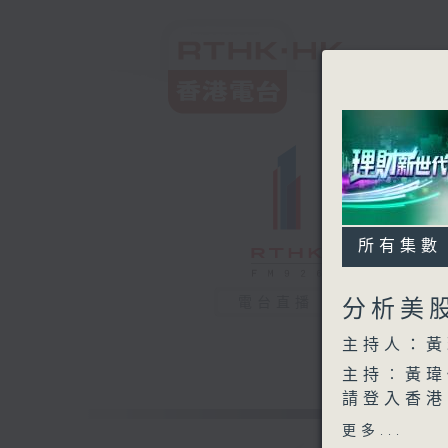
所有集數
電台直播
分析美
主持人：黃
主持︰黃瑋
請登入香港
www.rthk
更多...