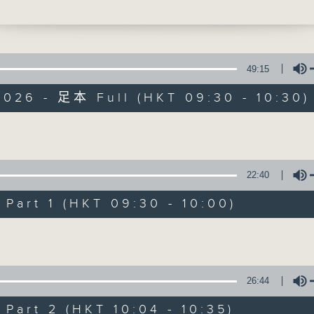
製作：香港電台公共事務組
共事務專頁
網上收聽節目直播：https://rthk.hk/radio
即時收睇電視直播：https://rthk.hk/tv/dt
49:15
2026 - 足本 Full (HKT 09:30 - 10:30)
甚麼年代、甚麼世代、理財新世代
Volume
製作：
香港電台公共事務組
22:40
讚好Like「
RTHK 香港電台公共事務組
」Fa
art 1 (HKT 09:30 - 10:00)
01/08/2026
Volume
內地新能源車市場換車潮
26:44
主持︰黃瑋傑、彭藹嬈
請登入香港電台公共事務組專頁，重溫電視直播
art 2 (HKT 10:04 - 10:35)