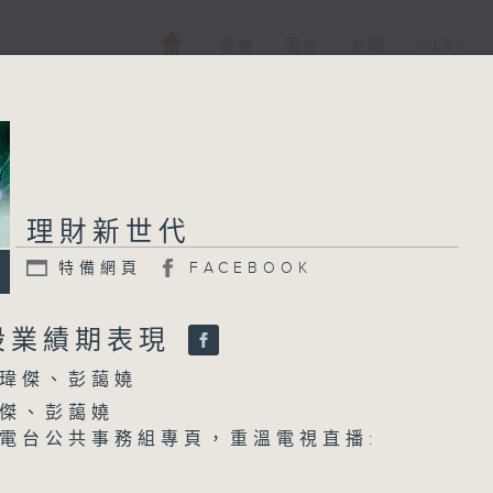
電視
電台
新聞
WEB+
理財新世代
理財新世代
特備網頁
FACEBOOK
特備網頁
FACEBOOK
所有集數
股業績期表現
瑋傑、彭藹嬈
您喜歡這個節目嗎?
傑、彭藹嬈
電台公共事務組專頁，重溫電視直播:
主持人：黃瑋傑、彭藹嬈
.hk/tv/dtt31/programme/investmentera