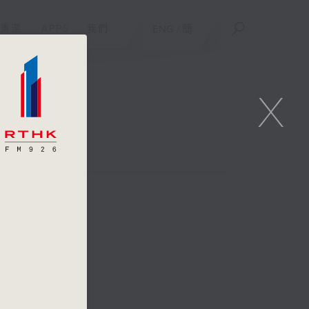
重溫
APPS
我們
ENG
/
簡
X
_tv