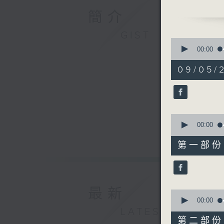
香港電台公
簡介
GIST
0
seconds
00:00
of
49
09/05/
minutes,
15
seconds
90%
0
seconds
00:00
of
22
第一部份 P
minutes,
40
seconds
90%
最新
0
seconds
00:00
of
LATEST
26
第二部份 P