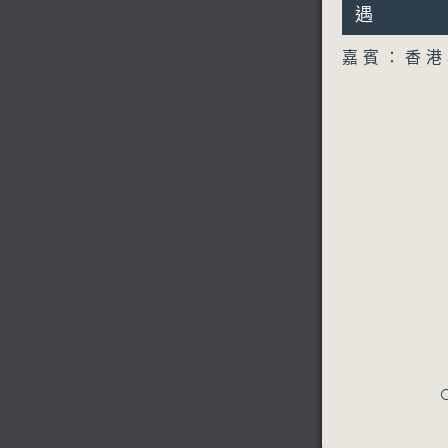
14
遇
seconds
90%
嘉賓：香港
C