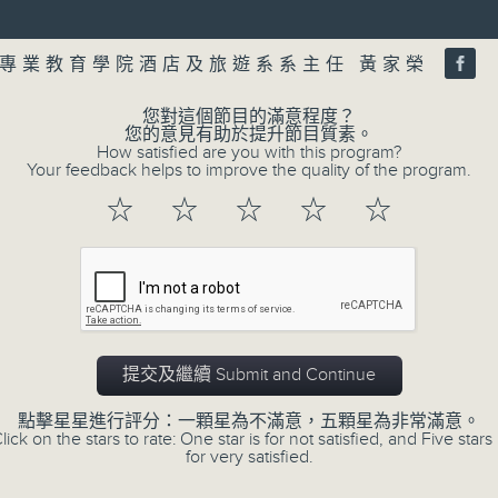
第二部份 Part 2 (HKT 10:04 - 10:35
minutes,
Volume
55
seconds
Volume
專業教育學院酒店及旅遊系系主任 黃家榮
90%
0
您對這個節目的滿意程度？
seconds
00:00
您的意見有助於提升節目質素。
of
How satisfied are you with this program?
24
Your feedback helps to improve the quality of the program.
01/08/2026 - 1. 內地新能源車市場換
minutes,
11
☆
☆
☆
☆
☆
seconds
Volume
嘉賓：艾德金融執行董事 陳政深
90%
0
seconds
00:00
of
8
01/08/2026 - 2. 一周市況總結
minutes,
20
提交及繼續 Submit and Continue
seconds
Volume
90%
點擊星星進行評分：一顆星為不滿意，五顆星為非常滿意。
lick on the stars to rate: One star is for not satisfied, and Five stars 
0
for very satisfied.
seconds
00:00
of