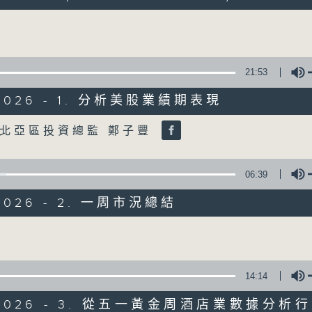
www.rthk.hk/tv/dtt32/programme/inve
Volume
香港電台公共事務專頁
0
21:53
seconds
00:00
of
52
/2026 - 1. 分析美股業績期表現
01/08/2026 - 足本 Full (HKT 09:30 
minutes,
45
Volume
seconds
Volume
北亞區投資總監 鄭子豐
90%
0
06:39
seconds
00:00
of
/2026 - 2. 一周市況總結
25
第一部份 Part 1 (HKT 09:30 - 10:00
minutes,
0
Volume
seconds
Volume
90%
14:14
0
seconds
00:00
of
5/2026 - 3. 從五一黃金周酒店業數據分析
27