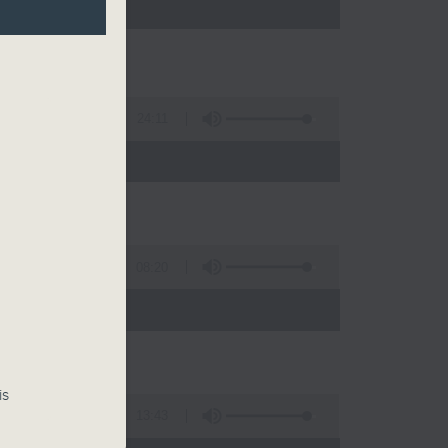
)
24:11
車潮
08:20
is
13:43