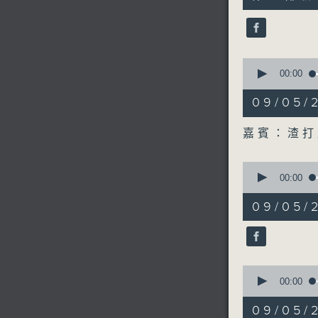
minutes,
44
seconds
90%
0
seconds
00:00
of
21
09/05
minutes,
53
seconds
嘉賓：渣打
90%
0
seconds
00:00
of
6
09/05
minutes,
39
seconds
90%
0
seconds
00:00
of
14
09/0
minutes,