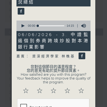
況總結
8
網上直播完畢稍後提供節目重溫。
seconds
Archive will be available after
live webcast
0
seconds
00:00
14:15
of
01/08/2026
14
06/06/2026 - 3. 中證監
minutes,
內地新能源車市場換車潮
遏個別券商跨境炒股對本港
15
seconds
銀行業影響
足本 Full (HKT 09:30 - 10:30)
嘉賓： 資深經濟學家 林樵基
第一部份 Part 1 (HKT 09:30 -
10:00)
您對這個節目的滿意程度？
您的意見有助於提升節目質素。
第二部份 Part 2 (HKT 10:04 -
How satisfied are you with this program?
Your feedback helps to improve the quality of
10:35)
the program.
1. 內地新能源車市場換車潮
☆
☆
☆
☆
☆
2. 一周市況總結
3. 歐洲熱浪對經濟的影響