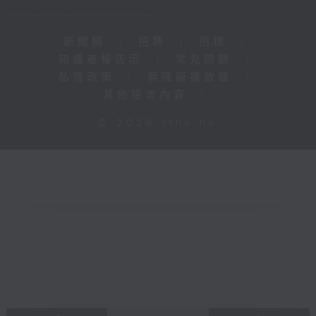
新聞稿
|
招聘
|
招標
|
知識產權告示
|
常見問題
|
私隱政策
|
無障礙播放器
|
其他語言內容
|
© 2026 rthk.hk