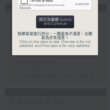
25/07/2026
分析內地經濟前景
提交及繼續 Submit
and Continue
足本 Full (HKT 09:30 - 10:30)
點擊星星進行評分：一顆星為不滿意，五顆
第一部份 Part 1 (HKT 09:30 -
星為非常滿意。
Click on the stars to rate: One star is for not
10:00)
satisfied, and Five stars is for very satisfied.
第二部份 Part 2 (HKT 10:04 -
10:35)
1. 分析內地經濟前景
2. 一周市況總結
3. 人工智能市場資金走向及前景預測
18/07/2026
宏觀環球經濟分析