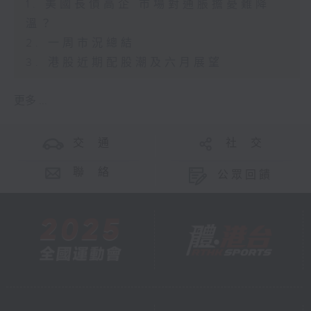
1. 美國長債高企 市場對通脹擔憂難降
溫？
2. 一周市況總結
3. 港股近期配股潮及六月展望
更多 ...
交 通
社 交
聯 絡
公眾回饋