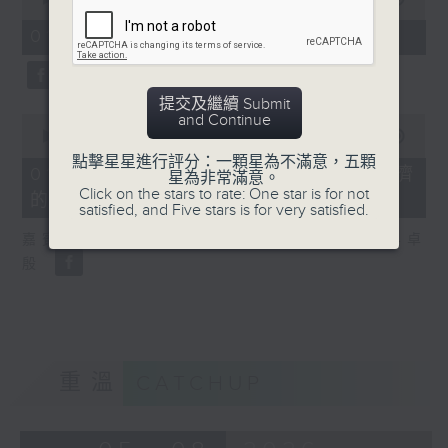
of
8
01/08/2026 - 2. 一周市況總結
minutes,
20
seconds
提交及繼續 Submit
and Continue
0
seconds
00:00
13:43
of
點擊星星進行評分：一顆星為不滿意，五顆
13
01/08/2026 - 3. 歐洲熱浪對經濟
星為非常滿意。
minutes,
Click on the stars to rate: One star is for not
的影響
43
satisfied, and Five stars is for very satisfied.
seconds
嘉賓：法國外貿銀行亞太區高級經濟學家 吳卓
殷
重溫
CATCHUP