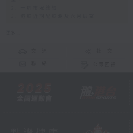
2. 一周市況總結
3. 港股近期配股潮及六月展望
更多 ...
交 通
社 交
聯 絡
公眾回饋