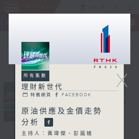
ENG
/
簡
×
全新 RTHK On The Go
取得
一手掌握 RTHK 電台、電視節目
X
所有集數
理財新世代
特備網頁
FACEBOOK
理財新世代
電台直播
原油供應及金價走勢
特備網頁
FACEBOOK
所有集數
分析
主持人：黃瑋傑、彭藹嬈