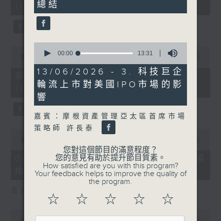
總結
37
10:00)
0
seconds
seconds
0
0
seconds
00:00
13:31
seconds
00:00
27:55
of
of
13
13/06/2026 - 3. 科技巨企
27
第二部份 Part 2 (HKT 10:04 -
minutes,
minutes,
輪流上市對美國IPO市場的影
31
10:35)
55
seconds
響
seconds
嘉賓：摩根資產管理亞太區首席市場
策略師 許長泰
0
seconds
00:00
24:11
of
您對這個節目的滿意程度？
24
您的意見有助於提升節目質素。
01/08/2026 - 1. 內地新能源車市場
minutes,
How satisfied are you with this program?
換車潮
11
Your feedback helps to improve the quality of
seconds
the program.
嘉賓：艾德金融執行董事 陳政深
☆
☆
☆
☆
☆
0
seconds
00:00
08:20