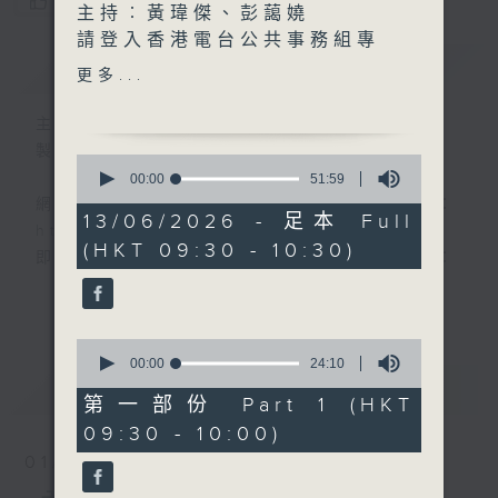
您喜歡這個節目嗎?
主持︰黃瑋傑、彭藹嬈
請登入香港電台公共事務組專
簡介
GIST
頁，重溫電視直播:
更多...
www.rthk.hk/tv/dtt32/programme
主持人：黃瑋傑、彭藹嬈
香港電台公共事務專頁
製作：香港電台公共事務組
0
seconds
00:00
51:59
of
網上收聽節目直播：
51
13/06/2026 - 足本 Full
https://rthk.hk/radio1
minutes,
(HKT 09:30 - 10:30)
59
即時收睇電視直播：
seconds
https://rthk.hk/tv/dtt32
更多...
甚麼年代、甚麼世代、理財新世代
0
seconds
00:00
24:10
of
最新
LATEST
24
第一部份 Part 1 (HKT
minutes,
製作：
香港電台公共事務組
09:30 - 10:00)
10
讚好Like「
RTHK 香港電台公共事務組
」
seconds
01/08/2026
Facebook專頁