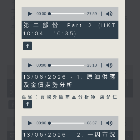
內地新能源車市場換車潮
0
主持︰黃瑋傑、彭藹嬈
seconds
00:00
27:59
請登入香港電台公共事務組專頁，重溫電視
of
27
第二部份 Part 2 (HKT
直播:
minutes,
10:04 - 10:35)
www.rthk.hk/tv/dtt32/programme/inve
59
seconds
香港電台公共事務專頁
更多...
0
seconds
00:00
23:18
0
of
seconds
00:00
52:45
23
13/06/2026 - 1. 原油供應
of
minutes,
52
01/08/2026 - 足本 Full (HKT
及金價走勢分析
18
minutes,
seconds
09:30 - 10:30)
45
seconds
嘉賓：資深外匯商品分析師 盧楚仁
0
0
seconds
00:00
08:37
seconds
00:00
25:00
of
of
8
25
13/06/2026 - 2. 一周市況
第一部份 Part 1 (HKT 09:30 -
minutes,
minutes,