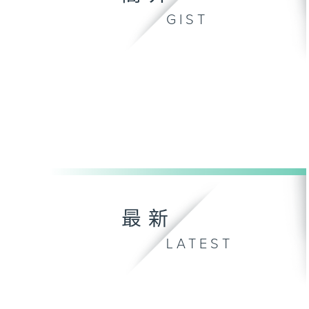
GIST
最新
LATEST