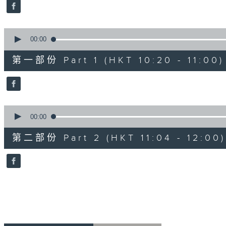
minutes,
6
seconds
Volume
90%
0
seconds
00:00
of
38
第一部份 Part 1 (HKT 10:20 - 11:00)
minutes,
30
seconds
Volume
90%
0
seconds
00:00
of
47
第二部份 Part 2 (HKT 11:04 - 12:00)
minutes,
46
seconds
Volume
90%