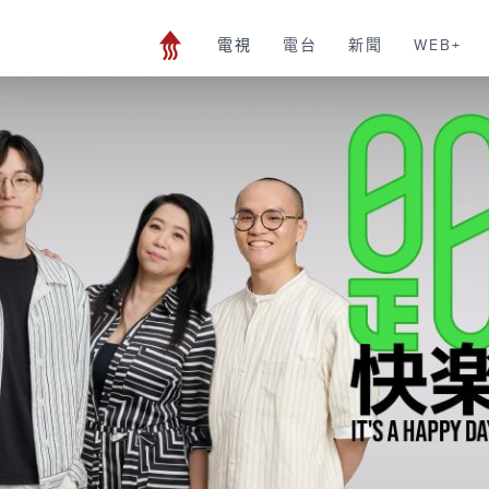
電視
電台
新聞
WEB+