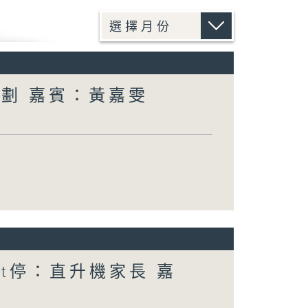
計劃 嘉賓：黃嘉雯
nt停：直升機家長 嘉