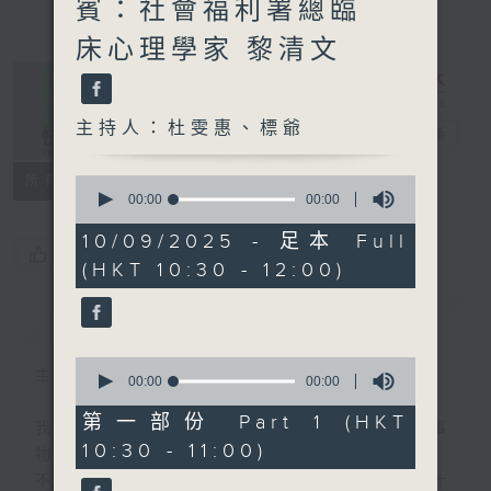
賓：社會福利署總臨
床心理學家 黎清文
主持人：杜雯惠、標爺
是日快樂
電台直播
所有集數
0
seconds
00:00
00:00
of
0
10/09/2025 - 足本 Full
seconds
您喜歡這個節目嗎?
(HKT 10:30 - 12:00)
簡介
GIST
0
主持人：杜雯惠、標爺
seconds
00:00
00:00
of
0
第一部份 Part 1 (HKT
我們常常問：十年後，世界將會有什麼新事
seconds
10:30 - 11:00)
物？
不如，反過來問：十年後，我們還會想把握什