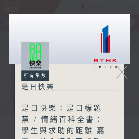
ENG
/
簡
×
全新 RTHK On The Go
取得
一手掌握 RTHK 電台、電視節目
X
所有集數
是日快樂
是日快樂：是日標題
黨 / 情緒百科全書：
學生與求助的距離 嘉