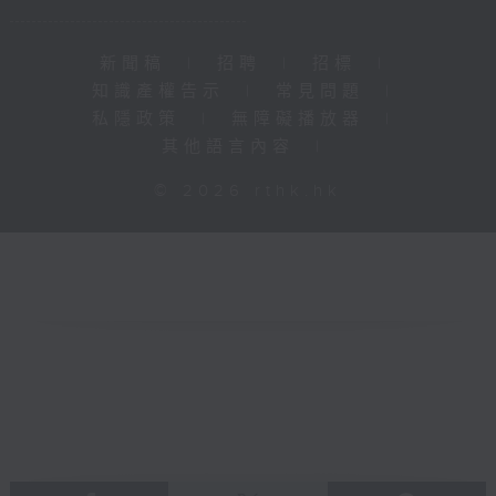
新聞稿
|
招聘
|
招標
|
知識產權告示
|
常見問題
|
私隱政策
|
無障礙播放器
|
其他語言內容
|
© 2026 rthk.hk