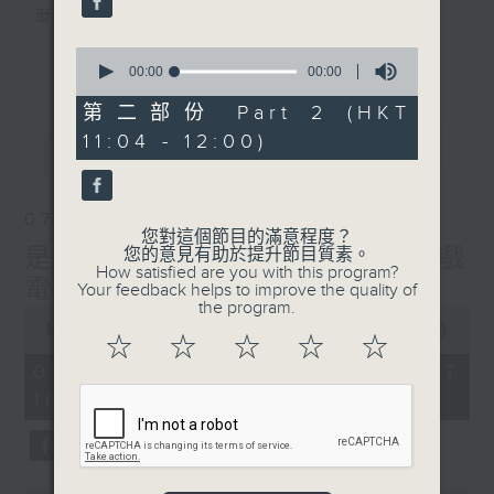
麼？
我們會想把握生活、好奇、快樂。
0
更多...
沒有一個笑話可以支撐超過五分鐘的笑聲，
seconds
00:00
00:00
of
沒有一個滑稽的動作可以叫人感到由衷的內心
0
第二部份 Part 2 (HKT
幸福，
seconds
11:04 - 12:00)
最新
LATEST
但是，當我們在日常生活裡找到可以好奇、可
以聚焦、可以重新理解世界的一事一物，那就
可以是我們是日快樂的理由。
07/08/2026
您對這個節目的滿意程度？
是日快樂：是日標題黨 / 大戲
您的意見有助於提升節目質素。
How satisfied are you with this program?
電波：蜘蛛俠
Your feedback helps to improve the quality of
the program.
0
seconds
00:00
1:28:04
☆
☆
☆
☆
☆
of
1
07/08/2026 - 足本 Full (HKT
hour,
10:20 - 12:00)
28
minutes,
4
seconds