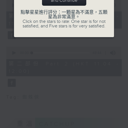
and Continue
0
seconds
00:00
38:30
of
點擊星星進行評分：一顆星為不滿意，五顆
38
第一部份 Part 1 (HKT 10:20 -
星為非常滿意。
minutes,
Click on the stars to rate: One star is for not
11:00)
30
satisfied, and Five stars is for very satisfied.
seconds
0
seconds
00:00
49:44
of
49
第二部份 Part 2 (HKT 11:04 -
minutes,
12:00)
44
seconds
Tag:
蜘蛛俠
重溫
CATCHUP