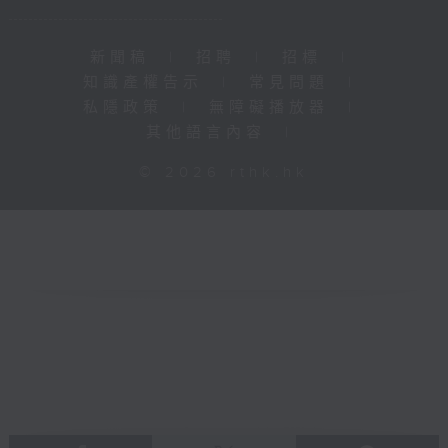
新聞稿
|
招聘
|
招標
|
知識產權告示
|
常見問題
|
私隱政策
|
無障礙播放器
|
其他語言內容
|
© 2026 rthk.hk