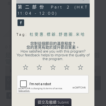
of
麼？
50
第二部份 Part 2 (HKT
我們會想把握生活、好奇、快樂。
minutes,
更多...
11:04 - 12:00)
29
沒有一個笑話可以支撐超過五分鐘的笑聲，
seconds
沒有一個滑稽的動作可以叫人感到由衷的內心
幸福，
最新
LATEST
但是，當我們在日常生活裡找到可以好奇、可
Tag:
杜雯惠
,
標爺
,
舒適圈
,
米哈
以聚焦、可以重新理解世界的一事一物，那就
可以是我們是日快樂的理由。
您對這個節目的滿意程度？
07/08/2026
您的意見有助於提升節目質素。
How satisfied are you with this program?
是日快樂：是日標題黨 / 大戲
Your feedback helps to improve the quality of
the program.
電波：蜘蛛俠
☆
☆
☆
☆
☆
0
seconds
00:00
1:28:04
of
1
07/08/2026 - 足本 Full (HKT
hour,
10:20 - 12:00)
28
minutes,
4
seconds
提交及繼續 Submit