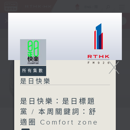
ENG
/
簡
×
全新 RTHK On The Go
取得
一手掌握 RTHK 電台、電視節目
X
所有集數
是日快樂
是日快樂：是日標題
黨 / 本周關鍵詞：舒
適圈 Comfort zone