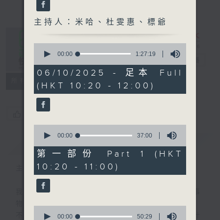
主持人：米哈、杜雯惠、標爺
0
seconds
00:00
1:27:19
是日快樂
電台直播
of
1
06/10/2025 - 足本 Full
hour,
所有集數
(HKT 10:20 - 12:00)
27
minutes,
19
seconds
您喜歡這個節目嗎?
0
seconds
00:00
37:00
簡介
GIST
of
37
第一部份 Part 1 (HKT
minutes,
10:20 - 11:00)
0
主持人：米哈、杜雯惠、標爺
seconds
我們常常問：十年後，世界將會有什麼新事
物？
0
不如，反過來問：十年後，我們還會想把握什
seconds
00:00
50:29