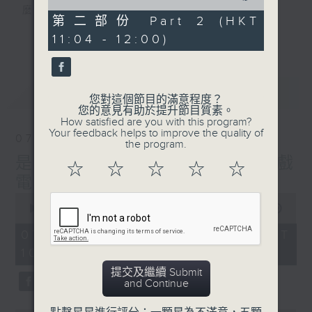
of
麼？
51
第二部份 Part 2 (HKT
我們會想把握生活、好奇、快樂。
minutes,
更多...
11:04 - 12:00)
4
沒有一個笑話可以支撐超過五分鐘的笑聲，
seconds
沒有一個滑稽的動作可以叫人感到由衷的內心
幸福，
最新
LATEST
但是，當我們在日常生活裡找到可以好奇、可
您對這個節目的滿意程度？
您的意見有助於提升節目質素。
以聚焦、可以重新理解世界的一事一物，那就
How satisfied are you with this program?
可以是我們是日快樂的理由。
Your feedback helps to improve the quality of
07/08/2026
the program.
是日快樂：是日標題黨 / 大戲
☆
☆
☆
☆
☆
電波：蜘蛛俠
0
seconds
00:00
1:28:04
of
1
07/08/2026 - 足本 Full (HKT
hour,
10:20 - 12:00)
28
minutes,
提交及繼續 Submit
4
and Continue
seconds