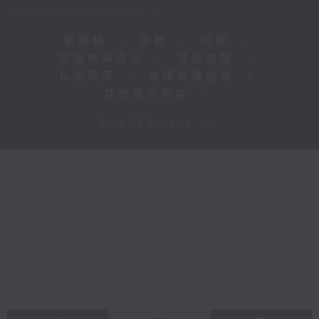
新聞稿
|
招聘
|
招標
|
知識產權告示
|
常見問題
|
私隱政策
|
無障礙播放器
|
其他語言內容
|
© 2026 rthk.hk