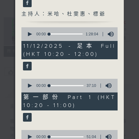
主持人：米哈、杜雯惠、標爺
0
seconds
00:00
1:28:04
是日快樂
電台直播
of
1
11/12/2025 - 足本 Full
hour,
所有集數
(HKT 10:20 - 12:00)
28
minutes,
4
seconds
您喜歡這個節目嗎?
0
seconds
00:00
37:10
簡介
GIST
of
37
第一部份 Part 1 (HKT
minutes,
10:20 - 11:00)
10
主持人：米哈、杜雯惠、標爺
seconds
我們常常問：十年後，世界將會有什麼新事
物？
0
不如，反過來問：十年後，我們還會想把握什
seconds
00:00
51:04