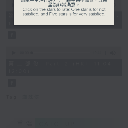
點擊星星進行評分：一顆星為不滿意，五顆
0
星為非常滿意。
seconds
00:00
38:30
Click on the stars to rate: One star is for not
of
satisfied, and Five stars is for very satisfied.
38
第一部份 Part 1 (HKT 10:20 -
minutes,
11:00)
30
seconds
0
seconds
00:00
49:44
of
49
第二部份 Part 2 (HKT 11:04 -
minutes,
12:00)
44
seconds
Tag:
蜘蛛俠
重溫
CATCHUP