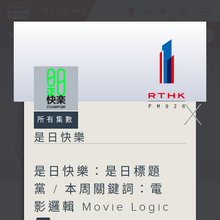
ENG
/
簡
×
全新 RTHK On The Go
取得
一手掌握 RTHK 電台、電視節目
X
所有集數
是日快樂
是日快樂：是日標題
黨 / 本周關鍵詞：電
影邏輯 Movie Logic