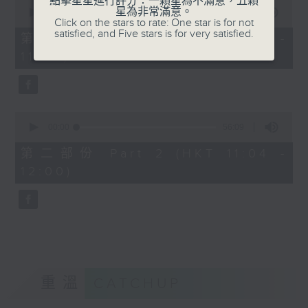
點擊星星進行評分：一顆星為不滿意，五顆
0
星為非常滿意。
seconds
00:00
40:00
Click on the stars to rate: One star is for not
of
satisfied, and Five stars is for very satisfied.
40
第一部份 Part 1 (HKT 10:20 -
minutes,
11:00)
0
seconds
0
seconds
00:00
56:09
of
56
第二部份 Part 2 (HKT 11:04 -
minutes,
12:00)
9
seconds
重溫
CATCHUP