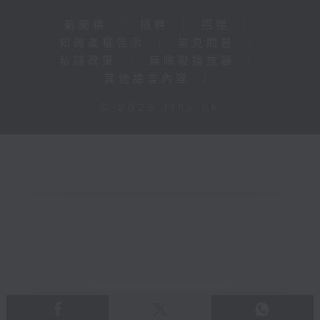
新聞稿
|
招聘
|
招標
|
知識產權告示
|
常見問題
|
私隱政策
|
無障礙播放器
|
其他語言內容
|
© 2026 rthk.hk