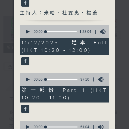
主持人：米哈、杜雯惠、標爺
0
seconds
00:00
1:28:04
是日快樂
電台直播
of
1
11/12/2025 - 足本 Full
hour,
所有集數
(HKT 10:20 - 12:00)
28
minutes,
4
seconds
您喜歡這個節目嗎?
0
seconds
00:00
37:10
簡介
GIST
of
37
第一部份 Part 1 (HKT
minutes,
10:20 - 11:00)
10
主持人：米哈、杜雯惠、標爺
seconds
我們常常問：十年後，世界將會有什麼新事
物？
0
不如，反過來問：十年後，我們還會想把握什
seconds
00:00
51:04