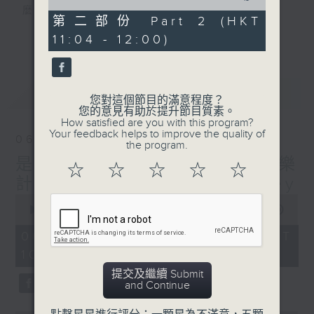
of
麼？
51
第二部份 Part 2 (HKT
我們會想把握生活、好奇、快樂。
minutes,
更多...
11:04 - 12:00)
4
沒有一個笑話可以支撐超過五分鐘的笑聲，
seconds
沒有一個滑稽的動作可以叫人感到由衷的內心
幸福，
最新
LATEST
但是，當我們在日常生活裡找到可以好奇、可
您對這個節目的滿意程度？
您的意見有助於提升節目質素。
以聚焦、可以重新理解世界的一事一物，那就
How satisfied are you with this program?
可以是我們是日快樂的理由。
Your feedback helps to improve the quality of
06/08/2026
the program.
是日快樂：是日標題黨 / 快樂
☆
☆
☆
☆
☆
計劃 嘉賓：黃嘉雯 Carmaney
0
seconds
00:00
1:35:59
of
1
06/08/2026 - 足本 Full (HKT
hour,
10:20 - 12:00)
35
minutes,
提交及繼續 Submit
59
and Continue
seconds