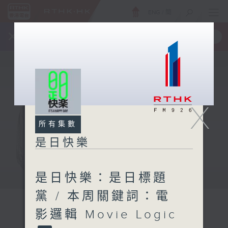
ENG
/
簡
×
全新 RTHK On The Go
取得
一手掌握 RTHK 電台、電視節目
X
所有集數
是日快樂
是日快樂：是日標題
黨 / 本周關鍵詞：電
影邏輯 Movie Logic