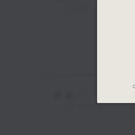
GIST
C
最新
LATEST