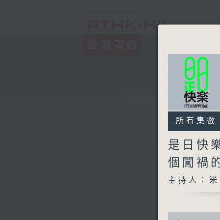
所有集數
是日快
個闖禍
主持人：米
0