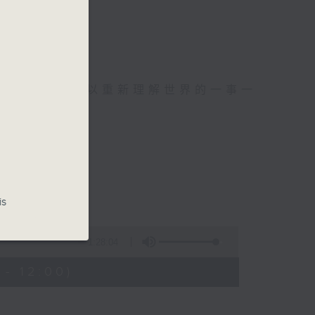
麼？
幸福，
可以聚焦、可以重新理解世界的一事一
is
波：蜘蛛俠
1:28:04
- 12:00)