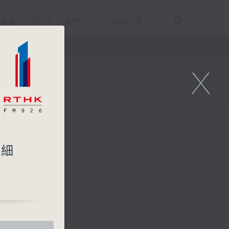
重溫
APPS
我們
ENG
/
簡
X
：細