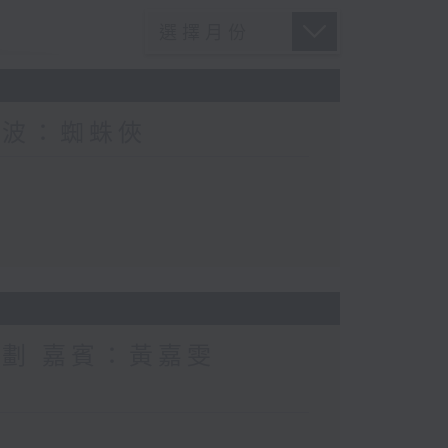
電波：蜘蛛俠
計劃 嘉賓：黃嘉雯