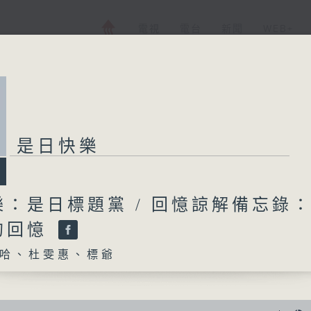
電視
電台
新聞
WEB+
是日快樂
樂：是日標題黨 / 回憶諒解備忘錄
的回憶
哈、杜雯惠、標爺