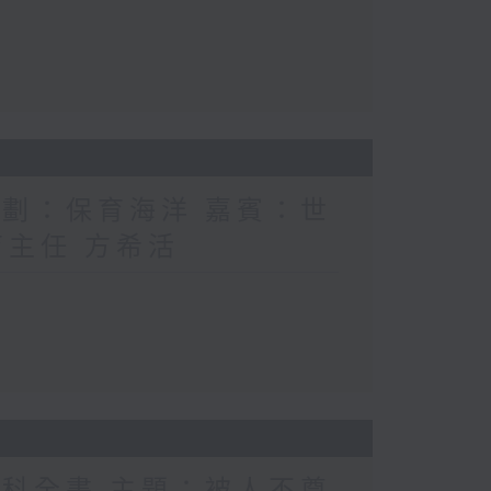
計劃：保育海洋 嘉賓：世
育主任 方希活