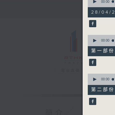
seconds
00:00
of
1
28/04/2
hour,
28
minutes,
16
seconds
90%
0
seconds
00:00
of
37
第一部份 P
minutes,
10
seconds
90%
電台直播
0
seconds
00:00
of
51
第二部份 P
minutes,
16
seconds
90%
簡介