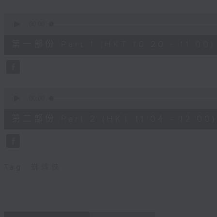
seconds
Volume
90%
0
seconds
00:00
of
38
第一部份 Part 1 (HKT 10:20 - 11:00)
minutes,
30
seconds
Volume
90%
0
seconds
00:00
of
49
第二部份 Part 2 (HKT 11:04 - 12:00)
minutes,
44
seconds
Volume
90%
Tag:
蜘蛛俠