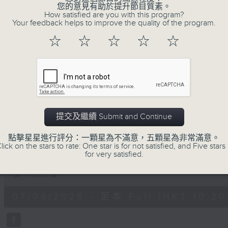
您的意見有助於提升節目質素。
不如，反過來問：十年後，我們還會想把握什
How satisfied are you with this program?
我們會想把握生活、好奇、快樂。
Your feedback helps to improve the quality of the program.
沒有一個笑話可以支撐超過五分鐘的笑聲，
☆
☆
☆
☆
☆
沒有一個滑稽的動作可以叫人感到由衷的內心
但是，當我們在日常生活裡找到可以好奇、
物，那就可以是我們是日快樂的理由。
提交及繼續 Submit and Continue
07/08/2026
點擊星星進行評分：一顆星為不滿意，五顆星為非常滿意。
lick on the stars to rate: One star is for not satisfied, and Five stars 
for very satisfied.
是日快樂：是日標題黨 / 大戲電
0
seconds
00:00
of
1
07/08/2026 - 足本 Full (HKT 10:20 
hour,
28
minutes,
4