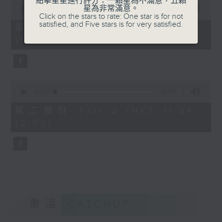
點擊星星進行評分：一顆星為不滿意，五顆
0
星為非常滿意。
seconds
00:00
40:00
Click on the stars to rate: One star is for not
of
satisfied, and Five stars is for very satisfied.
40
第一部份 Part 1 (HKT 10:20 -
minutes,
11:00)
0
seconds
0
seconds
00:00
56:09
of
56
第二部份 Part 2 (HKT 11:04 -
minutes,
12:00)
9
seconds
重溫
CATCHUP