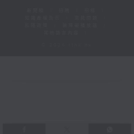
新聞稿
|
招聘
|
招標
|
知識產權告示
|
常見問題
|
私隱政策
|
無障礙播放器
|
其他語言內容
|
© 2026 rthk.hk