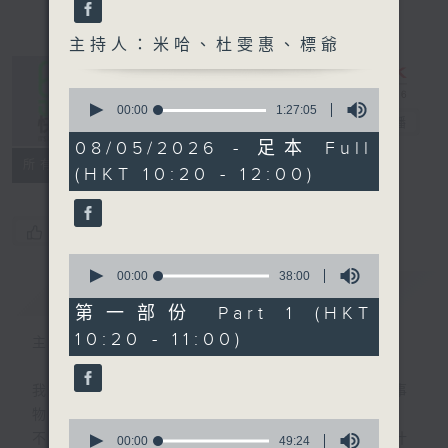
主持人：米哈、杜雯惠、標爺
0
seconds
00:00
1:27:05
是日快樂
電台直播
of
1
08/05/2026 - 足本 Full
hour,
所有集數
(HKT 10:20 - 12:00)
27
minutes,
5
seconds
您喜歡這個節目嗎?
0
seconds
00:00
38:00
簡介
GIST
of
38
第一部份 Part 1 (HKT
minutes,
10:20 - 11:00)
0
主持人：米哈、杜雯惠、標爺
seconds
我們常常問：十年後，世界將會有什麼新事
物？
0
不如，反過來問：十年後，我們還會想把握什
seconds
00:00
49:24