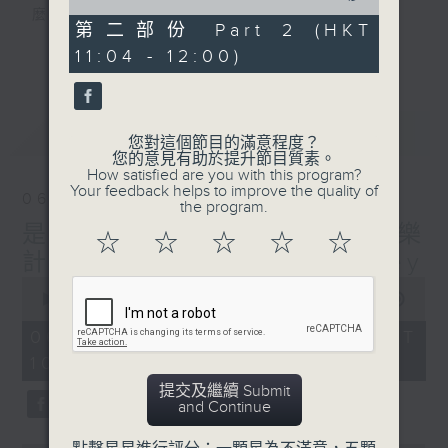
of
麼？
49
第二部份 Part 2 (HKT
我們會想把握生活、好奇、快樂。
minutes,
更多...
11:04 - 12:00)
24
沒有一個笑話可以支撐超過五分鐘的笑聲，
seconds
沒有一個滑稽的動作可以叫人感到由衷的內心
幸福，
最新
LATEST
但是，當我們在日常生活裡找到可以好奇、可
您對這個節目的滿意程度？
您的意見有助於提升節目質素。
以聚焦、可以重新理解世界的一事一物，那就
How satisfied are you with this program?
可以是我們是日快樂的理由。
Your feedback helps to improve the quality of
06/08/2026
the program.
是日快樂：是日標題黨 / 快樂
☆
☆
☆
☆
☆
計劃 嘉賓：黃嘉雯 Carmaney
0
seconds
00:00
1:35:59
of
1
06/08/2026 - 足本 Full (HKT
hour,
10:20 - 12:00)
35
minutes,
提交及繼續 Submit
59
and Continue
seconds