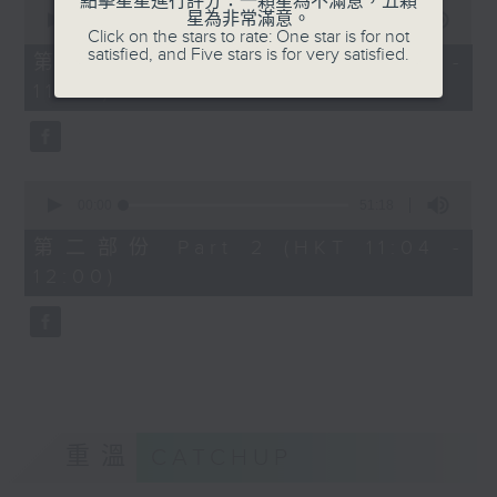
點擊星星進行評分：一顆星為不滿意，五顆
0
星為非常滿意。
seconds
00:00
38:20
Click on the stars to rate: One star is for not
of
satisfied, and Five stars is for very satisfied.
38
第一部份 Part 1 (HKT 10:20 -
minutes,
11:00)
20
seconds
0
seconds
00:00
51:18
of
51
第二部份 Part 2 (HKT 11:04 -
minutes,
12:00)
18
seconds
重溫
CATCHUP