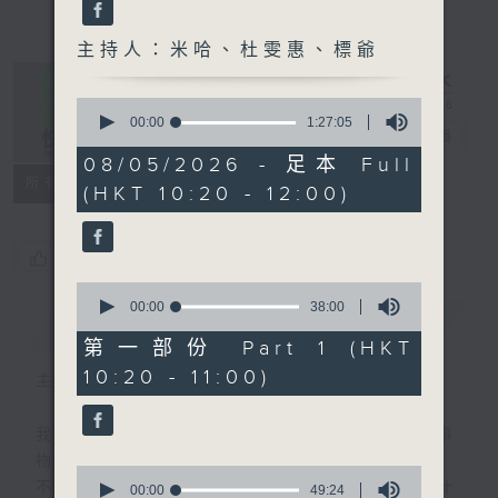
主持人：米哈、杜雯惠、標爺
0
seconds
00:00
1:27:05
是日快樂
電台直播
of
1
08/05/2026 - 足本 Full
hour,
所有集數
(HKT 10:20 - 12:00)
27
minutes,
5
seconds
您喜歡這個節目嗎?
0
seconds
00:00
38:00
簡介
GIST
of
38
第一部份 Part 1 (HKT
minutes,
10:20 - 11:00)
0
主持人：米哈、杜雯惠、標爺
seconds
我們常常問：十年後，世界將會有什麼新事
物？
0
不如，反過來問：十年後，我們還會想把握什
seconds
00:00
49:24