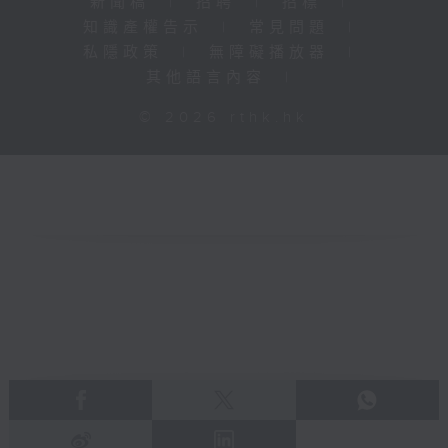
新聞稿
|
招聘
|
招標
|
知識產權告示
|
常見問題
|
私隱政策
|
無障礙播放器
|
其他語言內容
|
© 2026 rthk.hk