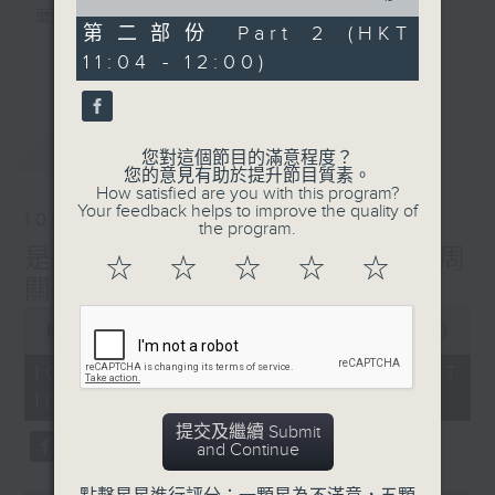
of
麼？
49
第二部份 Part 2 (HKT
我們會想把握生活、好奇、快樂。
minutes,
更多...
11:04 - 12:00)
24
沒有一個笑話可以支撐超過五分鐘的笑聲，
seconds
沒有一個滑稽的動作可以叫人感到由衷的內心
幸福，
最新
LATEST
但是，當我們在日常生活裡找到可以好奇、可
您對這個節目的滿意程度？
您的意見有助於提升節目質素。
以聚焦、可以重新理解世界的一事一物，那就
How satisfied are you with this program?
可以是我們是日快樂的理由。
Your feedback helps to improve the quality of
10/08/2026
the program.
是日快樂：是日標題黨 / 本周
☆
☆
☆
☆
☆
關鍵詞：觀眾禮儀
0
seconds
00:00
1:29:29
of
1
10/08/2026 - 足本 Full (HKT
hour,
10:20 - 12:00)
29
minutes,
提交及繼續 Submit
29
and Continue
seconds