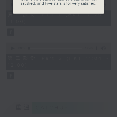
0
satisfied, and Five stars is for very satisfied.
seconds
00:00
38:30
of
38
第一部份 Part 1 (HKT 10:20 -
minutes,
11:00)
30
seconds
0
seconds
00:00
47:46
of
47
第二部份 Part 2 (HKT 11:04 -
minutes,
12:00)
46
seconds
重溫
CATCHUP