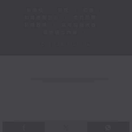
新聞稿
|
招聘
|
招標
|
知識產權告示
|
常見問題
|
私隱政策
|
無障礙播放器
|
其他語言內容
|
© 2026 rthk.hk