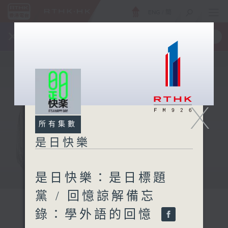
ENG
/
簡
×
全新 RTHK On The Go
取得
一手掌握 RTHK 電台、電視節目
X
所有集數
是日快樂
是日快樂：是日標題
黨 / 回憶諒解備忘
錄：學外語的回憶