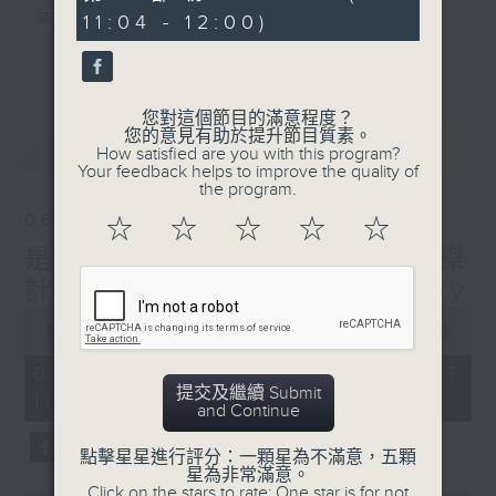
minutes,
麼？
11:04 - 12:00)
44
seconds
我們會想把握生活、好奇、快樂。
更多...
沒有一個笑話可以支撐超過五分鐘的笑聲，
沒有一個滑稽的動作可以叫人感到由衷的內心
您對這個節目的滿意程度？
幸福，
您的意見有助於提升節目質素。
最新
LATEST
但是，當我們在日常生活裡找到可以好奇、可
How satisfied are you with this program?
Your feedback helps to improve the quality of
以聚焦、可以重新理解世界的一事一物，那就
the program.
可以是我們是日快樂的理由。
06/08/2026
☆
☆
☆
☆
☆
是日快樂：是日標題黨 / 快樂
計劃 嘉賓：黃嘉雯 Carmaney
0
seconds
00:00
1:26:06
of
1
06/08/2026 - 足本 Full (HKT
hour,
提交及繼續 Submit
10:20 - 12:00)
26
and Continue
minutes,
6
seconds
點擊星星進行評分：一顆星為不滿意，五顆
星為非常滿意。
Click on the stars to rate: One star is for not