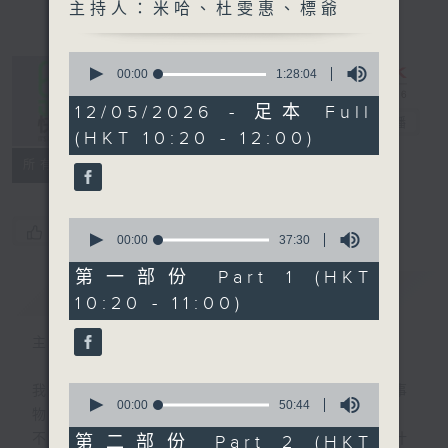
主持人：米哈、杜雯惠、標爺
0
seconds
00:00
1:28:04
of
1
12/05/2026 - 足本 Full
是日快樂
hour,
電台直播
(HKT 10:20 - 12:00)
28
minutes,
所有集數
4
seconds
0
您喜歡這個節目嗎?
seconds
00:00
37:30
of
37
第一部份 Part 1 (HKT
minutes,
簡介
GIST
10:20 - 11:00)
30
seconds
主持人：米哈、杜雯惠、標爺
0
我們常常問：十年後，世界將會有什麼新事
seconds
00:00
50:44
物？
of
50
不如，反過來問：十年後，我們還會想把握什
第二部份 Part 2 (HKT