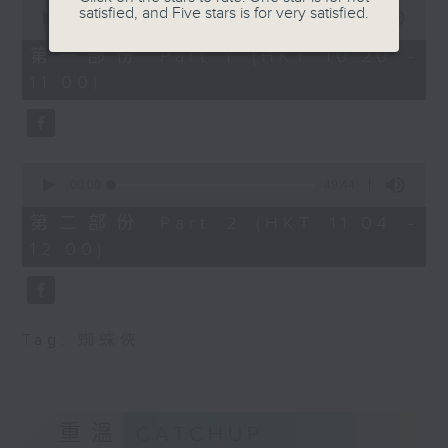
0
satisfied, and Five stars is for very satisfied.
seconds
00:00
38:30
of
38
第一部份 Part 1 (HKT 10:20 -
minutes,
11:00)
30
seconds
0
seconds
00:00
49:44
of
49
第二部份 Part 2 (HKT 11:04 -
minutes,
12:00)
44
seconds
Tag:
蜘蛛俠
重溫
CATCHUP