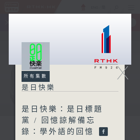
ENG
/
簡
×
全新 RTHK On The Go
取得
一手掌握 RTHK 電台、電視節目
X
所有集數
是日快樂
是日快樂：是日標題
黨 / 回憶諒解備忘
錄：學外語的回憶