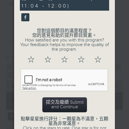
minutes,
麼？
11:04 - 12:00)
44
seconds
我們會想把握生活、好奇、快樂。
更多...
沒有一個笑話可以支撐超過五分鐘的笑聲，
沒有一個滑稽的動作可以叫人感到由衷的內心
您對這個節目的滿意程度？
幸福，
您的意見有助於提升節目質素。
最新
LATEST
但是，當我們在日常生活裡找到可以好奇、可
How satisfied are you with this program?
Your feedback helps to improve the quality of
以聚焦、可以重新理解世界的一事一物，那就
the program.
可以是我們是日快樂的理由。
07/08/2026
☆
☆
☆
☆
☆
是日快樂：是日標題黨 / 大戲
電波：蜘蛛俠
0
seconds
00:00
1:28:04
of
1
07/08/2026 - 足本 Full (HKT
hour,
提交及繼續 Submit
10:20 - 12:00)
28
and Continue
minutes,
4
seconds
點擊星星進行評分：一顆星為不滿意，五顆
星為非常滿意。
Click on the stars to rate: One star is for not