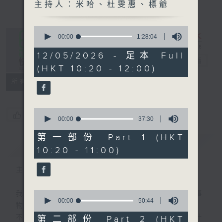
主持人：米哈、杜雯惠、標爺
0
seconds
00:00
1:28:04
of
1
12/05/2026 - 足本 Full
是日快樂
hour,
電台直播
(HKT 10:20 - 12:00)
28
minutes,
所有集數
4
seconds
0
您喜歡這個節目嗎?
seconds
00:00
37:30
of
37
第一部份 Part 1 (HKT
minutes,
簡介
GIST
10:20 - 11:00)
30
seconds
主持人：米哈、杜雯惠、標爺
0
我們常常問：十年後，世界將會有什麼新事
seconds
00:00
50:44
物？
of
50
不如，反過來問：十年後，我們還會想把握什
第二部份 Part 2 (HKT