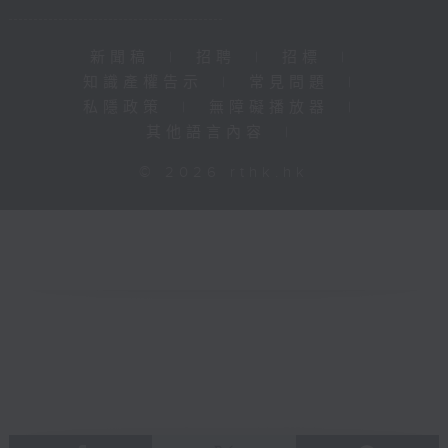
新聞稿
|
招聘
|
招標
|
知識產權告示
|
常見問題
|
私隱政策
|
無障礙播放器
|
其他語言內容
|
© 2026 rthk.hk