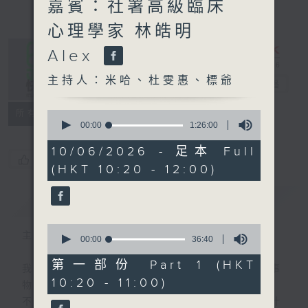
嘉賓：社署高級臨床
心理學家 林皓明
Alex
主持人：米哈、杜雯惠、標爺
是日快樂
電台直播
所有集數
0
seconds
00:00
1:26:00
of
1
10/06/2026 - 足本 Full
hour,
您喜歡這個節目嗎?
(HKT 10:20 - 12:00)
26
minutes,
0
簡介
GIST
seconds
0
主持人：米哈、杜雯惠、標爺
seconds
00:00
36:40
of
36
第一部份 Part 1 (HKT
我們常常問：十年後，世界將會有什麼新事
minutes,
10:20 - 11:00)
40
物？
seconds
不如，反過來問：十年後，我們還會想把握什