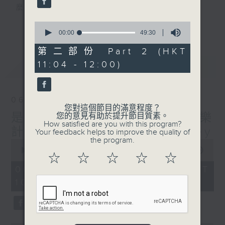
麼？
我們會想把握生活、好奇、快樂。
0
更多...
沒有一個笑話可以支撐超過五分鐘的笑聲，
seconds
00:00
49:30
of
沒有一個滑稽的動作可以叫人感到由衷的內心
49
第二部份 Part 2 (HKT
幸福，
minutes,
11:04 - 12:00)
最新
30
LATEST
但是，當我們在日常生活裡找到可以好奇、可
seconds
以聚焦、可以重新理解世界的一事一物，那就
可以是我們是日快樂的理由。
06/08/2026
您對這個節目的滿意程度？
是日快樂：是日標題黨 / 快樂
您的意見有助於提升節目質素。
How satisfied are you with this program?
計劃 嘉賓：黃嘉雯 Carmaney
Your feedback helps to improve the quality of
the program.
0
seconds
00:00
1:26:06
☆
☆
☆
☆
☆
of
1
06/08/2026 - 足本 Full (HKT
hour,
10:20 - 12:00)
26
minutes,
6
seconds