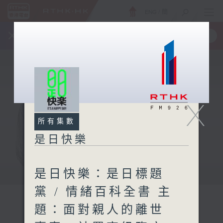
ENG
/
簡
×
全新 RTHK On The Go
取得
一手掌握 RTHK 電台、電視節目
X
所有集數
是日快樂
是日快樂：是日標題
黨 / 情緒百科全書 主
題：面對親人的離世