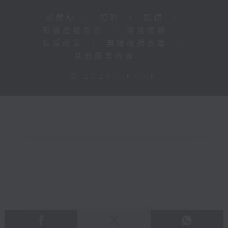
新聞稿
|
招聘
|
招標
|
知識產權告示
|
常見問題
|
私隱政策
|
無障礙播放器
|
其他語言內容
|
© 2026 rthk.hk