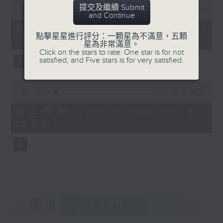
0
提交及繼續 Submit
seconds
00:00
38:30
and Continue
of
38
第一部份 Part 1 (HKT 10:20 -
minutes,
點擊星星進行評分：一顆星為不滿意，五顆
11:00)
30
星為非常滿意。
seconds
Click on the stars to rate: One star is for not
satisfied, and Five stars is for very satisfied.
0
seconds
00:00
47:46
of
47
第二部份 Part 2 (HKT 11:04 -
minutes,
12:00)
46
seconds
重溫
CATCHUP