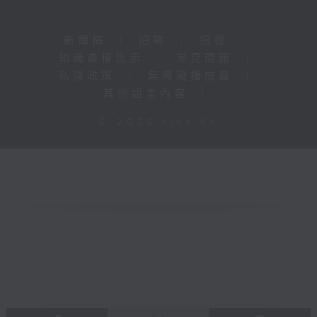
新聞稿
|
招聘
|
招標
|
知識產權告示
|
常見問題
|
私隱政策
|
無障礙播放器
|
其他語言內容
|
© 2026 rthk.hk