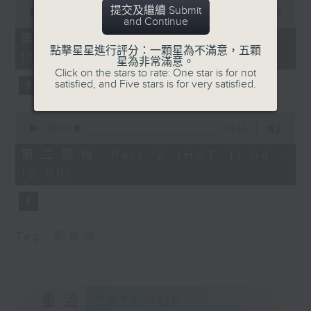
0
提交及繼續 Submit
seconds
00:00
38:30
and Continue
of
38
第一部份 Part 1 (HKT 10:20 -
minutes,
點擊星星進行評分：一顆星為不滿意，五顆
11:00)
30
星為非常滿意。
seconds
Click on the stars to rate: One star is for not
satisfied, and Five stars is for very satisfied.
0
seconds
00:00
49:44
of
49
第二部份 Part 2 (HKT 11:04 -
minutes,
12:00)
44
seconds
Tag:
蜘蛛俠
重溫
CATCHUP