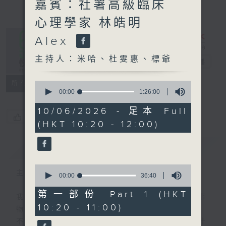
嘉賓：社署高級臨床
心理學家 林皓明
Alex
主持人：米哈、杜雯惠、標爺
是日快樂
電台直播
所有集數
0
seconds
00:00
1:26:00
of
1
10/06/2026 - 足本 Full
hour,
您喜歡這個節目嗎?
(HKT 10:20 - 12:00)
26
minutes,
0
簡介
GIST
seconds
0
主持人：米哈、杜雯惠、標爺
seconds
00:00
36:40
of
36
第一部份 Part 1 (HKT
我們常常問：十年後，世界將會有什麼新事
minutes,
10:20 - 11:00)
40
物？
seconds
不如，反過來問：十年後，我們還會想把握什