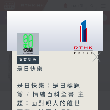
ENG
/
簡
×
全新 RTHK On The Go
取得
一手掌握 RTHK 電台、電視節目
X
所有集數
是日快樂
是日快樂：是日標題
黨 / 情緒百科全書 主
題：面對親人的離世