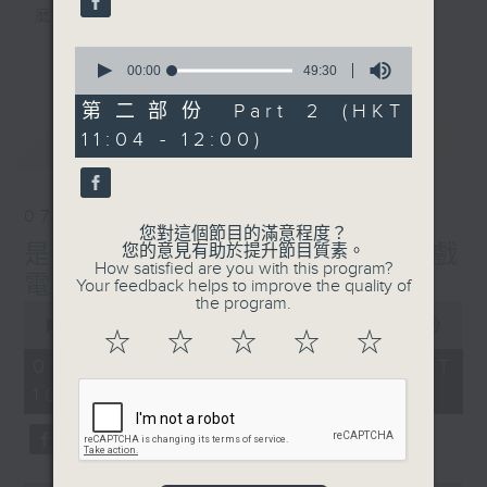
麼？
我們會想把握生活、好奇、快樂。
0
更多...
沒有一個笑話可以支撐超過五分鐘的笑聲，
seconds
00:00
49:30
of
沒有一個滑稽的動作可以叫人感到由衷的內心
49
第二部份 Part 2 (HKT
幸福，
minutes,
11:04 - 12:00)
最新
30
LATEST
但是，當我們在日常生活裡找到可以好奇、可
seconds
以聚焦、可以重新理解世界的一事一物，那就
可以是我們是日快樂的理由。
07/08/2026
您對這個節目的滿意程度？
是日快樂：是日標題黨 / 大戲
您的意見有助於提升節目質素。
How satisfied are you with this program?
電波：蜘蛛俠
Your feedback helps to improve the quality of
the program.
0
seconds
00:00
1:28:04
☆
☆
☆
☆
☆
of
1
07/08/2026 - 足本 Full (HKT
hour,
10:20 - 12:00)
28
minutes,
4
seconds