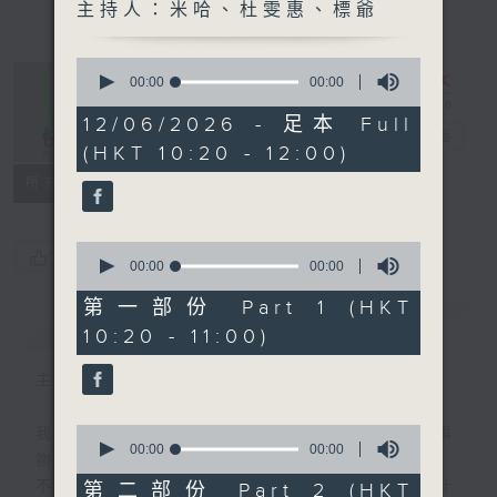
主持人：米哈、杜雯惠、標爺
0
seconds
00:00
00:00
of
0
12/06/2026 - 足本 Full
是日快樂
seconds
電台直播
(HKT 10:20 - 12:00)
所有集數
0
您喜歡這個節目嗎?
seconds
00:00
00:00
of
0
第一部份 Part 1 (HKT
seconds
簡介
GIST
10:20 - 11:00)
主持人：米哈、杜雯惠、標爺
0
我們常常問：十年後，世界將會有什麼新事
seconds
00:00
00:00
物？
of
0
不如，反過來問：十年後，我們還會想把握什
第二部份 Part 2 (HKT