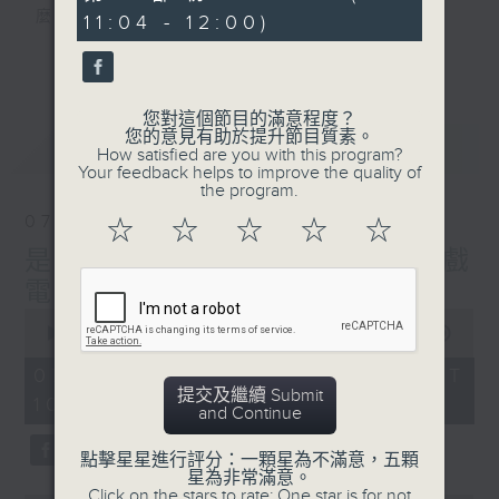
seconds
麼？
11:04 - 12:00)
我們會想把握生活、好奇、快樂。
更多...
沒有一個笑話可以支撐超過五分鐘的笑聲，
沒有一個滑稽的動作可以叫人感到由衷的內心
您對這個節目的滿意程度？
幸福，
您的意見有助於提升節目質素。
最新
LATEST
但是，當我們在日常生活裡找到可以好奇、可
How satisfied are you with this program?
Your feedback helps to improve the quality of
以聚焦、可以重新理解世界的一事一物，那就
the program.
可以是我們是日快樂的理由。
07/08/2026
☆
☆
☆
☆
☆
是日快樂：是日標題黨 / 大戲
電波：蜘蛛俠
0
seconds
00:00
1:28:04
of
1
07/08/2026 - 足本 Full (HKT
hour,
提交及繼續 Submit
10:20 - 12:00)
28
and Continue
minutes,
4
seconds
點擊星星進行評分：一顆星為不滿意，五顆
星為非常滿意。
Click on the stars to rate: One star is for not