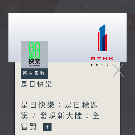
ENG
/
簡
×
全新 RTHK On The Go
取得
一手掌握 RTHK 電台、電視節目
X
所有集數
是日快樂
是日快樂：是日標題
黨 / 發現新大陸：全
智賢