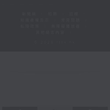
新聞稿
|
招聘
|
招標
|
知識產權告示
|
常見問題
|
私隱政策
|
無障礙播放器
|
其他語言內容
|
© 2026 rthk.hk