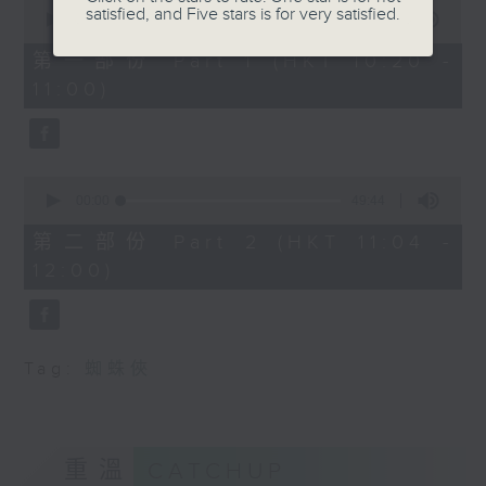
0
satisfied, and Five stars is for very satisfied.
seconds
00:00
38:30
of
38
第一部份 Part 1 (HKT 10:20 -
minutes,
11:00)
30
seconds
0
seconds
00:00
49:44
of
49
第二部份 Part 2 (HKT 11:04 -
minutes,
12:00)
44
seconds
Tag:
蜘蛛俠
重溫
CATCHUP