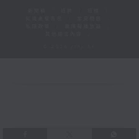
新聞稿
|
招聘
|
招標
|
知識產權告示
|
常見問題
|
私隱政策
|
無障礙播放器
|
其他語言內容
|
© 2026 rthk.hk