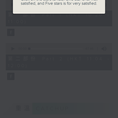
0
satisfied, and Five stars is for very satisfied.
seconds
00:00
38:30
of
38
第一部份 Part 1 (HKT 10:20 -
minutes,
11:00)
30
seconds
0
seconds
00:00
47:46
of
47
第二部份 Part 2 (HKT 11:04 -
minutes,
12:00)
46
seconds
重溫
CATCHUP