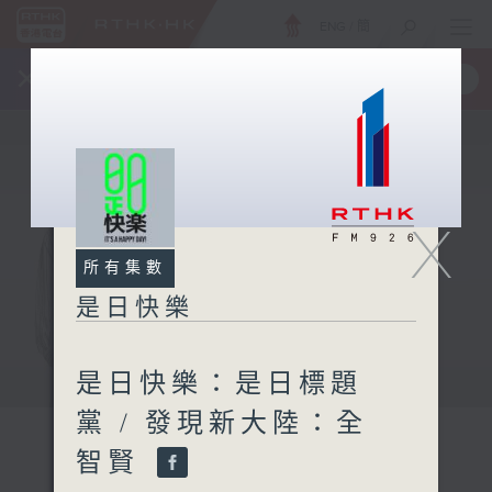
ENG
/
簡
×
全新 RTHK On The Go
取得
一手掌握 RTHK 電台、電視節目
X
所有集數
是日快樂
是日快樂：是日標題
黨 / 發現新大陸：全
智賢