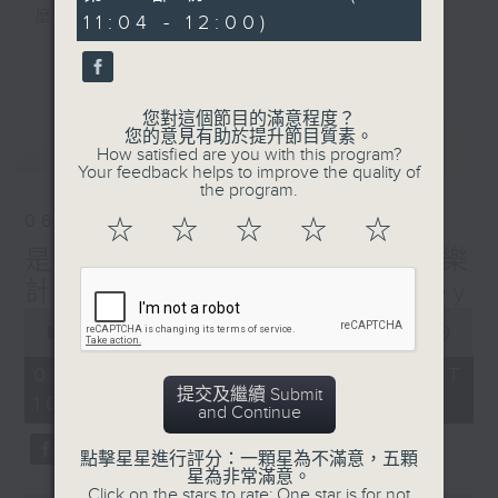
minutes,
麼？
11:04 - 12:00)
45
seconds
我們會想把握生活、好奇、快樂。
更多...
沒有一個笑話可以支撐超過五分鐘的笑聲，
沒有一個滑稽的動作可以叫人感到由衷的內心
您對這個節目的滿意程度？
幸福，
您的意見有助於提升節目質素。
最新
LATEST
但是，當我們在日常生活裡找到可以好奇、可
How satisfied are you with this program?
Your feedback helps to improve the quality of
以聚焦、可以重新理解世界的一事一物，那就
the program.
可以是我們是日快樂的理由。
06/08/2026
☆
☆
☆
☆
☆
是日快樂：是日標題黨 / 快樂
計劃 嘉賓：黃嘉雯 Carmaney
0
seconds
00:00
1:26:06
of
1
06/08/2026 - 足本 Full (HKT
hour,
提交及繼續 Submit
10:20 - 12:00)
26
and Continue
minutes,
6
seconds
點擊星星進行評分：一顆星為不滿意，五顆
星為非常滿意。
Click on the stars to rate: One star is for not