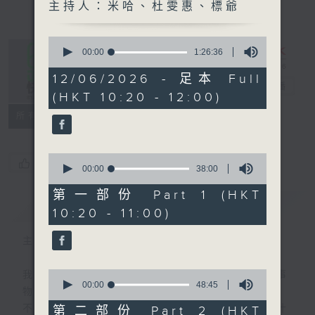
主持人：米哈、杜雯惠、標爺
0
seconds
00:00
1:26:36
of
1
12/06/2026 - 足本 Full
是日快樂
hour,
電台直播
(HKT 10:20 - 12:00)
26
minutes,
所有集數
36
seconds
0
您喜歡這個節目嗎?
seconds
00:00
38:00
of
38
第一部份 Part 1 (HKT
minutes,
簡介
GIST
10:20 - 11:00)
0
seconds
主持人：米哈、杜雯惠、標爺
0
我們常常問：十年後，世界將會有什麼新事
seconds
00:00
48:45
物？
of
48
不如，反過來問：十年後，我們還會想把握什
第二部份 Part 2 (HKT