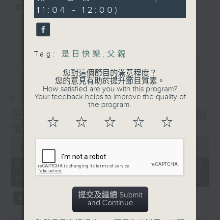
seconds
麼？
11:04 - 12:00)
我們會想把握生活、好奇、快樂。
更多...
沒有一個笑話可以支撐超過五分鐘的笑聲，
沒有一個滑稽的動作可以叫人感到由衷的內心
Tag:
是日快樂
,
父親
幸福，
最新
LATEST
但是，當我們在日常生活裡找到可以好奇、可
您對這個節目的滿意程度？
以聚焦、可以重新理解世界的一事一物，那就
您的意見有助於提升節目質素。
How satisfied are you with this program?
可以是我們是日快樂的理由。
Your feedback helps to improve the quality of
07/08/2026
the program.
是日快樂：是日標題黨 / 大戲
☆
☆
☆
☆
☆
電波：蜘蛛俠
0
seconds
00:00
1:28:04
of
1
07/08/2026 - 足本 Full (HKT
hour,
10:20 - 12:00)
28
minutes,
4
提交及繼續 Submit
seconds
and Continue