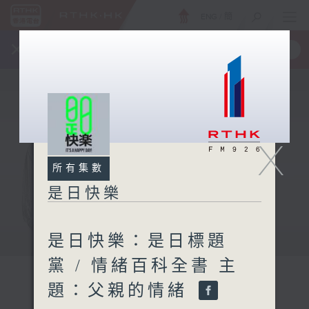
ENG
/
簡
×
全新 RTHK On The Go
取得
一手掌握 RTHK 電台、電視節目
X
所有集數
是日快樂
是日快樂：是日標題
黨 / 情緒百科全書 主
題：父親的情緒