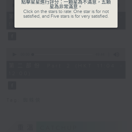
0
點擊星星進行評分：一顆星為不滿意，五顆
seconds
00:00
38:30
星為非常滿意。
of
Click on the stars to rate: One star is for not
38
satisfied, and Five stars is for very satisfied.
第一部份 Part 1 (HKT 10:20 -
minutes,
11:00)
30
seconds
0
seconds
00:00
49:44
of
49
第二部份 Part 2 (HKT 11:04 -
minutes,
12:00)
44
seconds
Tag:
蜘蛛俠
重溫
CATCHUP