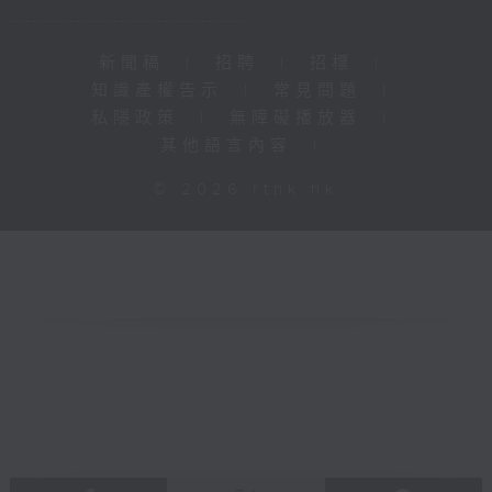
新聞稿
|
招聘
|
招標
|
知識產權告示
|
常見問題
|
私隱政策
|
無障礙播放器
|
其他語言內容
|
© 2026 rthk.hk