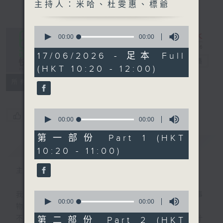
主持人：米哈、杜雯惠、標爺
0
seconds
00:00
00:00
of
0
17/06/2026 - 足本 Full
是日快樂
seconds
電台直播
(HKT 10:20 - 12:00)
所有集數
0
您喜歡這個節目嗎?
seconds
00:00
00:00
of
0
第一部份 Part 1 (HKT
seconds
簡介
GIST
10:20 - 11:00)
主持人：米哈、杜雯惠、標爺
0
我們常常問：十年後，世界將會有什麼新事
seconds
00:00
00:00
物？
of
0
不如，反過來問：十年後，我們還會想把握什
第二部份 Part 2 (HKT