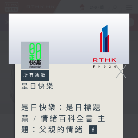
ENG
/
簡
×
全新 RTHK On The Go
取得
一手掌握 RTHK 電台、電視節目
X
所有集數
是日快樂
是日快樂：是日標題
黨 / 情緒百科全書 主
題：父親的情緒