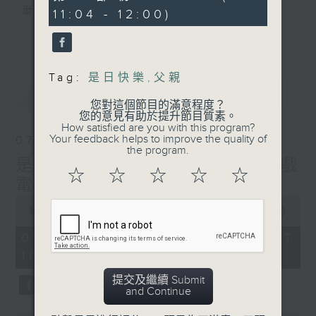
minutes,
麼？
11:04 - 12:00)
46
seconds
我們會想把握生活、好奇、快樂。
更多...
沒有一個笑話可以支撐超過五分鐘的笑聲，
沒有一個滑稽的動作可以叫人感到由衷的內心
Tag:
是日快樂
,
父親
幸福，
最新
LATEST
但是，當我們在日常生活裡找到可以好奇、可
您對這個節目的滿意程度？
以聚焦、可以重新理解世界的一事一物，那就
您的意見有助於提升節目質素。
How satisfied are you with this program?
可以是我們是日快樂的理由。
Your feedback helps to improve the quality of
07/08/2026
the program.
是日快樂：是日標題黨 / 大戲
☆
☆
☆
☆
☆
電波：蜘蛛俠
0
seconds
00:00
1:28:04
of
1
07/08/2026 - 足本 Full (HKT
hour,
10:20 - 12:00)
28
minutes,
4
提交及繼續 Submit
seconds
and Continue