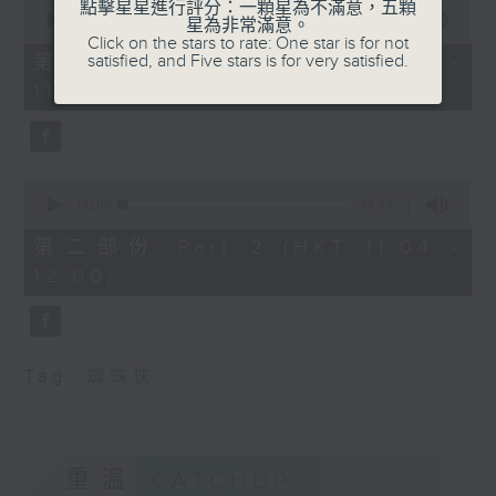
0
點擊星星進行評分：一顆星為不滿意，五顆
seconds
00:00
38:30
星為非常滿意。
of
Click on the stars to rate: One star is for not
38
satisfied, and Five stars is for very satisfied.
第一部份 Part 1 (HKT 10:20 -
minutes,
11:00)
30
seconds
0
seconds
00:00
49:44
of
49
第二部份 Part 2 (HKT 11:04 -
minutes,
12:00)
44
seconds
Tag:
蜘蛛俠
重溫
CATCHUP