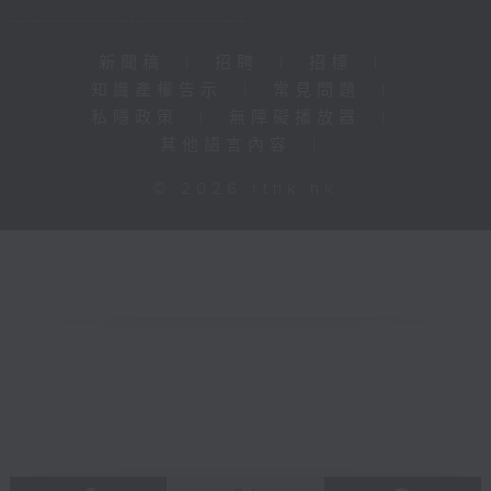
新聞稿
|
招聘
|
招標
|
知識產權告示
|
常見問題
|
私隱政策
|
無障礙播放器
|
其他語言內容
|
© 2026 rthk.hk