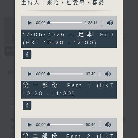
主持人：米哈、杜雯惠、標爺
0
seconds
00:00
1:28:17
of
1
17/06/2026 - 足本 Full
是日快樂
hour,
電台直播
(HKT 10:20 - 12:00)
28
minutes,
所有集數
17
seconds
0
您喜歡這個節目嗎?
seconds
00:00
37:40
of
37
第一部份 Part 1 (HKT
minutes,
簡介
GIST
10:20 - 11:00)
40
seconds
主持人：米哈、杜雯惠、標爺
0
我們常常問：十年後，世界將會有什麼新事
seconds
00:00
50:46
物？
of
50
不如，反過來問：十年後，我們還會想把握什
第二部份 Part 2 (HKT