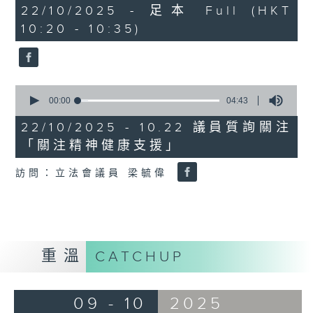
14
22/10/2025 - 足本 Full (HKT
minutes,
10:20 - 10:35)
59
seconds
0
seconds
00:00
04:43
of
4
22/10/2025 - 10.22 議員質詢關注
minutes,
「關注精神健康支援」
43
seconds
訪問：立法會議員 梁毓偉
重溫
CATCHUP
09 - 10
2025