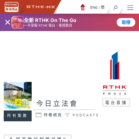
ENG
/
簡
×
全新 RTHK On The Go
取得
一手掌握 RTHK 電台、電視節目
今日立法會
電台直播
特備網頁
PODCASTS
所有集數