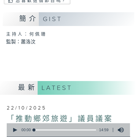
您喜歡這個節目嗎?
簡介
GIST
主持人：何佩珊
監製：蕭洛汶
最新
LATEST
22/10/2025
「推動鄉郊旅遊」議員議案
0
seconds
00:00
14:59
of