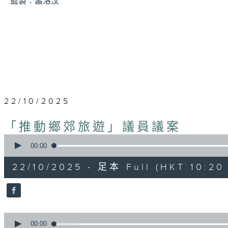
監製：蕭洛汶
22/10/2025
「推動鄉郊旅遊」議員議案
0
seconds
00:00
of
14
22/10/2025 - 足本 Full (HKT 10:20 
minutes,
59
seconds
Volume
90%
0
seconds
00:00