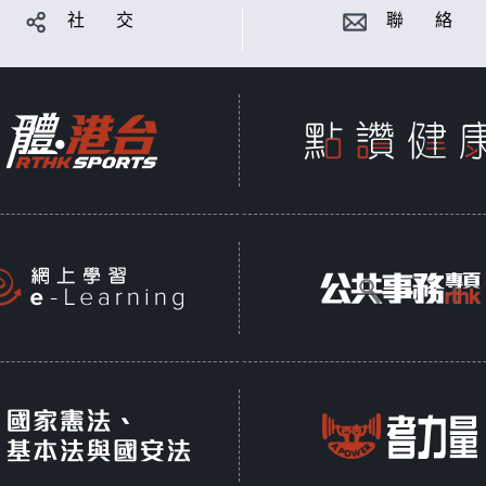
社 交
聯 絡