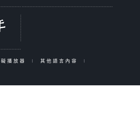
障礙播放器
|
其他語言內容
|