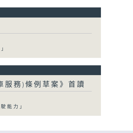
阱」
約車服務)條例草案》首讀
駕駛能力」