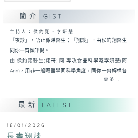
簡介
GIST
主持人：侯鈞翔、李姸慧
「夜診」，唔止係睇醫生；「翔談」，由侯鈞翔醫生
同你一齊傾吓偈。
由 侯鈞翔醫生(翔哥) 同 專攻食品科學嘅李妍慧(阿
Ann)，用非一般嘅醫學同科學角度，同你一齊解構各
更多...
種生活上嘅迷思。
有冇方法可以長生不老？迴光反照又有冇科學根據？
到底168斷食，唔食早餐定晚餐好？依啲由細聽到大嘅
最新
LATEST
論述，孰真孰假，定早就不攻自破？6月2號起，每個
星期日晚，十點二十分至深夜十二點，香港電台第一
18/01/2026
台，預埋你《夜診翔談》。
長壽翔談