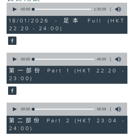
0
seconds
00:00
1:35:59
of
1
18/01/2026 - 足本 Full (HKT
hour,
22:20 - 24:00)
35
minutes,
59
seconds
0
seconds
00:00
40:00
of
40
第一部份 Part 1 (HKT 22:20 -
minutes,
23:00)
0
seconds
0
seconds
00:00
56:09
of
56
第二部份 Part 2 (HKT 23:04 -
minutes,
24:00)
9
seconds