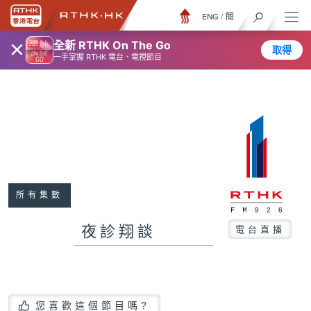
ENG
/
簡
×
全新 RTHK On The Go
取得
一手掌握 RTHK 電台、電視節目
所有集數
夜診翔談
電台直播
您喜歡這個節目嗎?