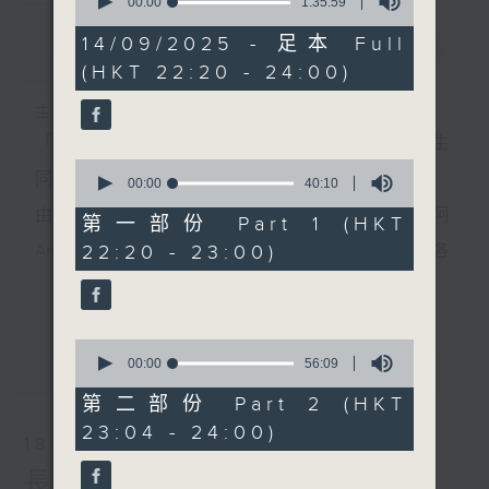
seconds
00:00
1:35:59
of
1
14/09/2025 - 足本 Full
簡介
GIST
hour,
(HKT 22:20 - 24:00)
35
minutes,
59
主持人：侯鈞翔、李姸慧
seconds
「夜診」，唔止係睇醫生；「翔談」，由侯鈞翔醫生
0
同你一齊傾吓偈。
seconds
00:00
40:10
of
由 侯鈞翔醫生(翔哥) 同 專攻食品科學嘅李妍慧(阿
40
第一部份 Part 1 (HKT
minutes,
22:20 - 23:00)
Ann)，用非一般嘅醫學同科學角度，同你一齊解構各
10
seconds
更多...
種生活上嘅迷思。
有冇方法可以長生不老？迴光反照又有冇科學根據？
0
到底168斷食，唔食早餐定晚餐好？依啲由細聽到大嘅
seconds
00:00
56:09
最新
LATEST
of
論述，孰真孰假，定早就不攻自破？6月2號起，每個
56
第二部份 Part 2 (HKT
minutes,
23:04 - 24:00)
星期日晚，十點二十分至深夜十二點，香港電台第一
9
18/01/2026
seconds
台，預埋你《夜診翔談》。
長壽翔談