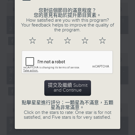
0
seconds
00:00
1:35:59
您對這個節目的滿意程度？
of
您的意見有助於提升節目質素。
1
How satisfied are you with this program?
18/01/2026 - 足本 Full (HKT
hour,
Your feedback helps to improve the quality of
22:20 - 24:00)
35
the program.
minutes,
59
☆
☆
☆
☆
☆
seconds
0
seconds
00:00
40:00
of
40
第一部份 Part 1 (HKT 22:20 -
minutes,
23:00)
0
seconds
提交及繼續 Submit
and Continue
點擊星星進行評分：一顆星為不滿意，五顆
0
星為非常滿意。
seconds
00:00
56:09
Click on the stars to rate: One star is for not
of
satisfied, and Five stars is for very satisfied.
56
第二部份 Part 2 (HKT 23:04 -
minutes,
24:00)
9
seconds