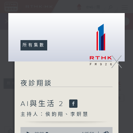
ENG
/
簡
×
全新 RTHK On The Go
取得
一手掌握 RTHK 電台、電視節目
所有集數
X
夜診翔談
所有集數
夜診翔談
電台直播
AI與生活 2
主持人：侯鈞翔、李姸慧
0
您喜歡這個節目嗎?