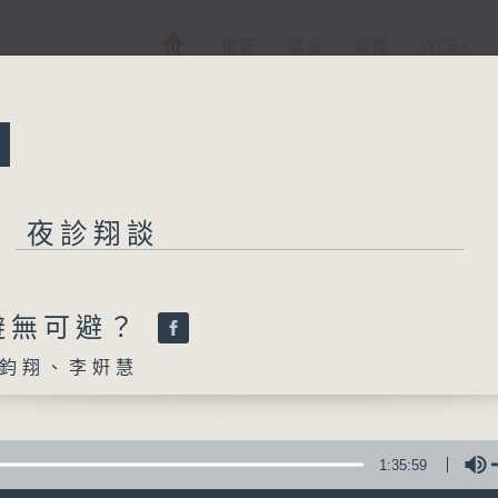
電視
電台
新聞
WEB+
所有集數
夜診翔談
夜診翔談
避無可避？
鈞翔、李姸慧
您喜歡這個節目嗎?
主持人：侯鈞翔、李姸慧
1:35:59
「夜診」，唔止係睇醫生；「翔談」，由侯鈞翔醫生同你一