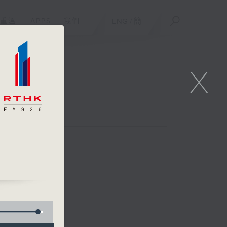
重溫
APPS
我們
ENG
/
簡
X
齊傾吓偈。