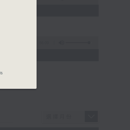
)
56:09
)
is