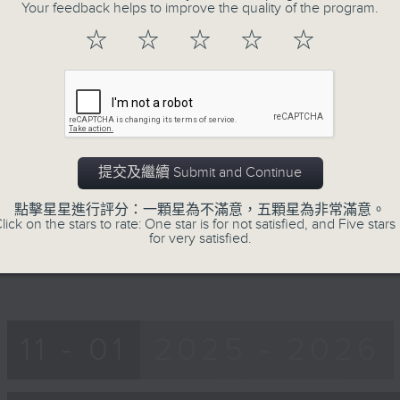
Your feedback helps to improve the quality of the program.
of
40
第一部份 Part 1 (HKT 22:20 - 23:00
☆
☆
☆
☆
☆
minutes,
0
seconds
Volume
90%
0
seconds
00:00
of
56
第二部份 Part 2 (HKT 23:04 - 24:00
提交及繼續 Submit and Continue
minutes,
9
seconds
Volume
點擊星星進行評分：一顆星為不滿意，五顆星為非常滿意。
90%
lick on the stars to rate: One star is for not satisfied, and Five stars 
for very satisfied.
11 - 01
2025 - 2026