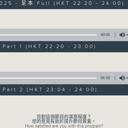
025 - 足本 Full (HKT 22:20 - 24:00)
由 侯鈞翔醫生(翔哥) 同 專攻食品科學嘅李妍慧(阿Ann)
迷思。
有冇方法可以長生不老？迴光反照又有冇科學根據？到底16
Volume
孰真孰假，定早就不攻自破？6月2號起，每個星期日晚，
40:00
《夜診翔談》。
art 1 (HKT 22:20 - 23:00)
18/01/2026
Volume
長壽翔談
0
56:09
seconds
00:00
of
art 2 (HKT 23:04 - 24:00)
1
18/01/2026 - 足本 Full (HKT 22:20 
hour,
35
Volume
minutes,
59
seconds
Volume
您對這個節目的滿意程度？
90%
您的意見有助於提升節目質素。
0
How satisfied are you with this program?
seconds
00:00