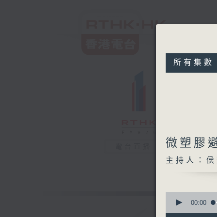
所有集數
微塑膠
電台直播
主持人：侯
0
seconds
00:00
of