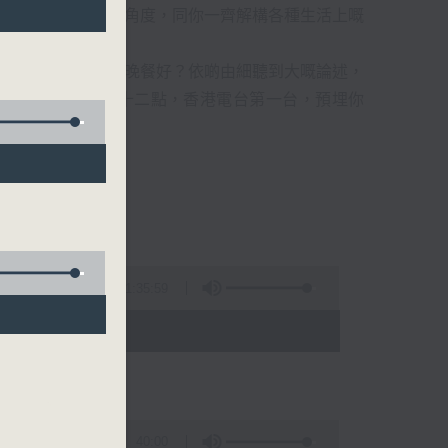
，用非一般嘅醫學同科學角度，同你一齊解構各種生活上嘅
8斷食，唔食早餐定晚餐好？依啲由細聽到大嘅論述，
十點二十分至深夜十二點，香港電台第一台，預埋你
1:35:59
- 24:00)
40:00