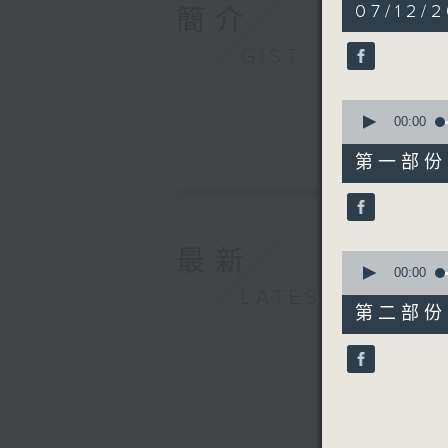
1
07/12/2
簡介
hour,
35
minutes,
GIST
59
seconds
90%
0
seconds
00:00
of
40
第一部份 P
minutes,
0
seconds
90%
最新
0
seconds
00:00
of
LATEST
56
第二部份 P
minutes,
9
seconds
90%