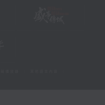
障礙播放器
|
其他語言內容
|