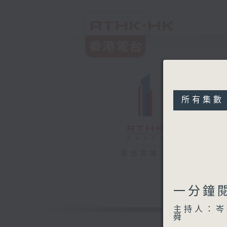
所有集數
電台直播
一分鐘閱
主持人：岑
舜