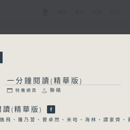
電視
電台
新聞
WEB+
所有集數
一分鐘閱讀(精華版
特備網頁
聯絡
一分鐘閱讀(精華版)
聯絡
特備網頁
您喜歡這個節目嗎?
讀(精華版)
逸飛、羅乃萱、曾卓然、米哈、海林、譚家齊、
主持人：岑逸飛、羅乃萱、曾卓然、米哈、海