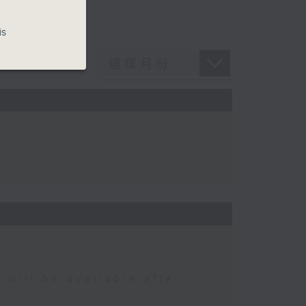
is
 be available after