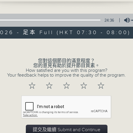
睿智悟出真理、閱讀豐富人生！
在《一分鐘閱讀》中，各主持暢談他們的讀
趣。
24:36
在這裡，保證您收獲豐富。
2026 - 足本 Full (HKT 07:30 - 08:00)
Volume
02/08/2026
您對這個節目的滿意程度？
您的意見有助於提升節目質素。
How satisfied are you with this program?
一分鐘閱讀(精華版)
Your feedback helps to improve the quality of the program.
0
☆
☆
☆
☆
☆
seconds
00:00
of
23
02/08/2026 - 足本 Full (HKT 07:30
minutes,
48
seconds
Volume
90%
提交及繼續 Submit and Continue