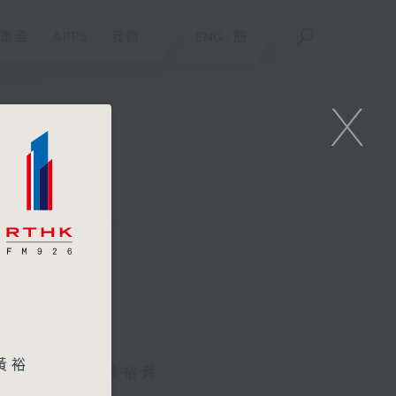
重溫
APPS
我們
ENG
/
簡
X
)
黃裕
林、譚家齊、黃裕舜