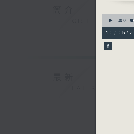
簡介
0
GIST
seconds
00:00
of
24
10/05/
minutes,
36
seconds
90%
最新
LATEST