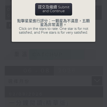
seconds
00:00
23:48
of
提交及繼續 Submit
23
02/08/2026 - 足本 Full (HKT
and Continue
minutes,
07:30 - 08:00)
48
seconds
點擊星星進行評分：一顆星為不滿意，五顆
星為非常滿意。
Click on the stars to rate: One star is for not
satisfied, and Five stars is for very satisfied.
重溫
CATCHUP
06 - 08
2026
02/08/2026
一分鐘閱讀(精華版)