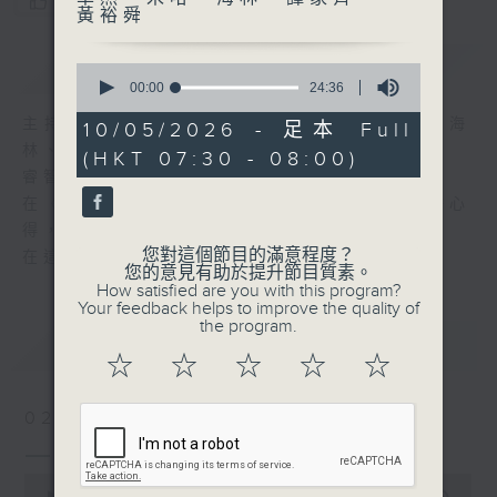
您喜歡這個節目嗎?
黃裕舜
簡介
GIST
0
seconds
00:00
24:36
of
24
主持人：岑逸飛、羅乃萱、曾卓然、米哈、海
10/05/2026 - 足本 Full
minutes,
林、譚家齊、黃裕舜
(HKT 07:30 - 08:00)
36
seconds
睿智悟出真理、閱讀豐富人生！
在《一分鐘閱讀》中，各主持暢談他們的讀書心
得，分享他們從書中獲得的知識與樂趣。
您對這個節目的滿意程度？
在這裡，保證您收獲豐富。
您的意見有助於提升節目質素。
How satisfied are you with this program?
Your feedback helps to improve the quality of
the program.
最新
LATEST
☆
☆
☆
☆
☆
02/08/2026
一分鐘閱讀(精華版)
0