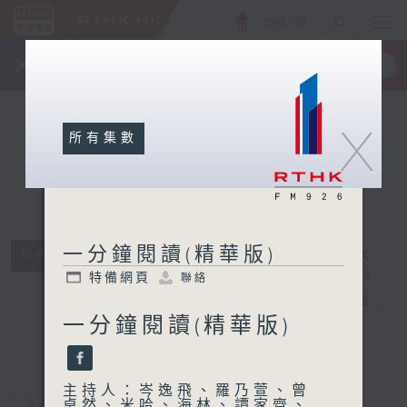
ENG
/
簡
×
全新 RTHK On The Go
取得
一手掌握 RTHK 電台、電視節目
X
所有集數
一分鐘閱讀(精華版)
所有集數
一分鐘閱讀(精
特備網頁
聯絡
華版)
電台直播
一分鐘閱讀(精華版)
特備網頁
聯絡
主持人：岑逸飛、羅乃萱、曾
卓然、米哈、海林、譚家齊、