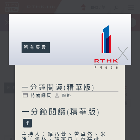
ENG
/
簡
×
全新 RTHK On The Go
取得
一手掌握 RTHK 電台、電視節目
X
所有集數
一分鐘閱讀(精華版)
所有集數
一分鐘閱讀(精
特備網頁
聯絡
華版)
電台直播
一分鐘閱讀(精華版)
特備網頁
聯絡
主持人：羅乃萱、曾卓然、米
哈、海林、譚家齊、黃裕舜