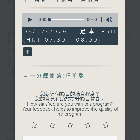
您喜歡這個節目嗎?
0
簡介
GIST
seconds
00:00
00:00
of
0
05/07/2026 - 足本 Full
seconds
主持人：羅乃萱、曾卓然、米哈、海林、譚家
(HKT 07:30 - 08:00)
齊、黃裕舜
睿智悟出真理、閱讀豐富人生！
在《一分鐘閱讀》中，各主持暢談他們的讀書心
得，分享他們從書中獲得的知識與樂趣。
在這裡，保證您收獲豐富。
→
一分鐘閱讀(精華版)
您對這個節目的滿意程度？
最新
LATEST
您的意見有助於提升節目質素。
How satisfied are you with this program?
Your feedback helps to improve the quality of
the program.
09/08/2026
☆
☆
☆
☆
☆
一分鐘閱讀(精華版)