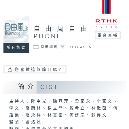
自由風自由
PHONE
電台直播
特備網頁
PODCASTS
所有集數
您喜歡這個節目嗎?
簡介
GIST
主持人：陸宇光、陳燕萍、梁家永、李家文、
李文、潘蔚林、楊立門、戴希立、林緻茵、何
鉅業、潘永祥、林雲峯、何建宗、蘇偉文
監製：蕭洛汶