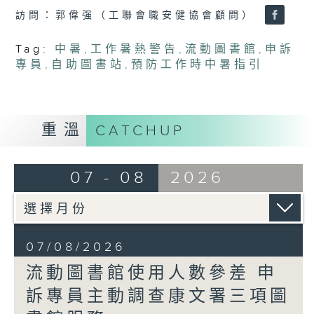
訪問：郭偉强（工聯會職安健協會顧問）
Tag:
中暑
,
工作暑熱警告
,
流動圖書館
,
申訴
專員
,
自助圖書站
,
預防工作時中暑指引
重溫
CATCHUP
07 - 08
2026
07/08/2026
流動圖書館使用人數參差 申
訴專員主動調查康文署三項圖