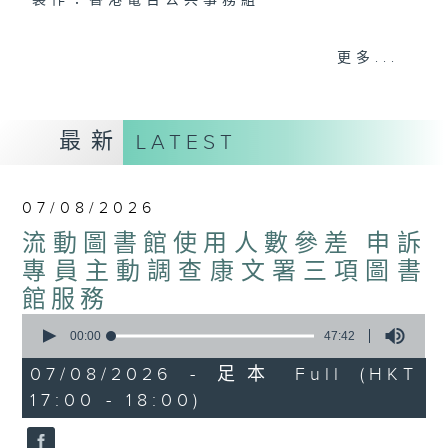
製作：香港電台公共事務組
聲音更立體 意見更多元
更多...
1872311 始終如一
製作：
香港電台公共事務組
最新
LATEST
讚好Like「
RTHK 香港電台公共事務組
」
Facebook專頁
07/08/2026
流動圖書館使用人數參差 申訴
專員主動調查康文署三項圖書
館服務
0
seconds
00:00
47:42
of
47
07/08/2026 - 足本 Full (HKT
minutes,
17:00 - 18:00)
42
seconds