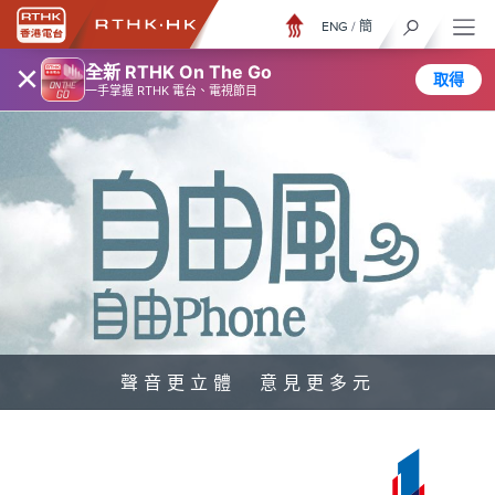
ENG
/
簡
×
全新 RTHK On The Go
取得
一手掌握 RTHK 電台、電視節目
聲音更立體 意見更多元