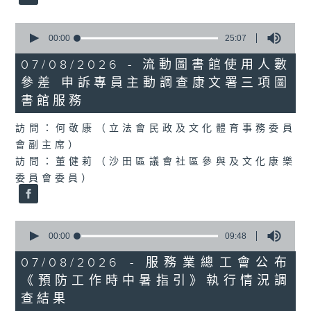
0
seconds
00:00
25:07
of
25
07/08/2026 - 流動圖書館使用人數
minutes,
參差 申訴專員主動調查康文署三項圖
7
seconds
書館服務
訪問：何敬康（立法會民政及文化體育事務委員
會副主席）
訪問：董健莉（沙田區議會社區參與及文化康樂
委員會委員）
0
seconds
00:00
09:48
of
9
07/08/2026 - 服務業總工會公布
minutes,
《預防工作時中暑指引》執行情況調
48
seconds
查結果