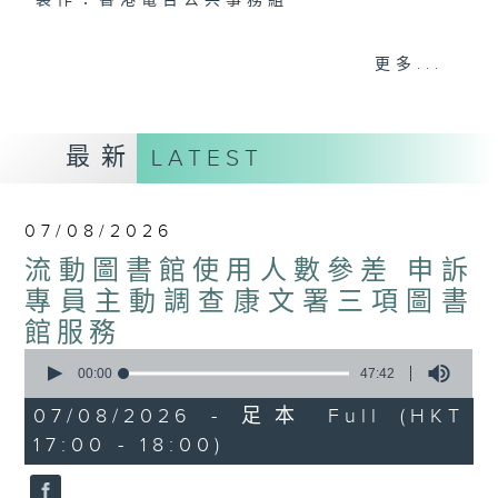
製作：香港電台公共事務組
聲音更立體 意見更多元
更多...
1872311 始終如一
製作：
香港電台公共事務組
最新
LATEST
讚好Like「
RTHK 香港電台公共事務組
」
Facebook專頁
07/08/2026
流動圖書館使用人數參差 申訴
專員主動調查康文署三項圖書
館服務
0
seconds
00:00
47:42
of
47
07/08/2026 - 足本 Full (HKT
minutes,
17:00 - 18:00)
42
seconds