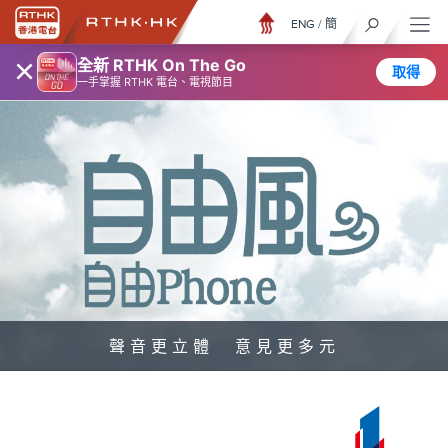
ENG
/
簡
×
全新 RTHK On The Go
取得
一手掌握 RTHK 電台、電視節目
聲音更立體 意見更多元