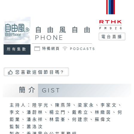
自由風自由
PHONE
電台直播
特備網頁
PODCASTS
所有集數
您喜歡這個節目嗎?
簡介
GIST
主持人：陸宇光、陳燕萍、梁家永、李家文、
李文、潘蔚林、楊立門、戴希立、林緻茵、何
鉅業、潘永祥、林雲峯、何建宗、蘇偉文
監製：蕭洛汶