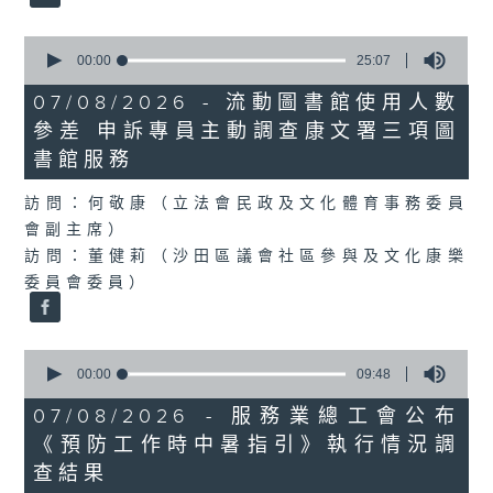
0
seconds
00:00
25:07
of
25
07/08/2026 - 流動圖書館使用人數
minutes,
參差 申訴專員主動調查康文署三項圖
7
seconds
書館服務
訪問：何敬康（立法會民政及文化體育事務委員
會副主席）
訪問：董健莉（沙田區議會社區參與及文化康樂
委員會委員）
0
seconds
00:00
09:48
of
9
07/08/2026 - 服務業總工會公布
minutes,
《預防工作時中暑指引》執行情況調
48
seconds
查結果