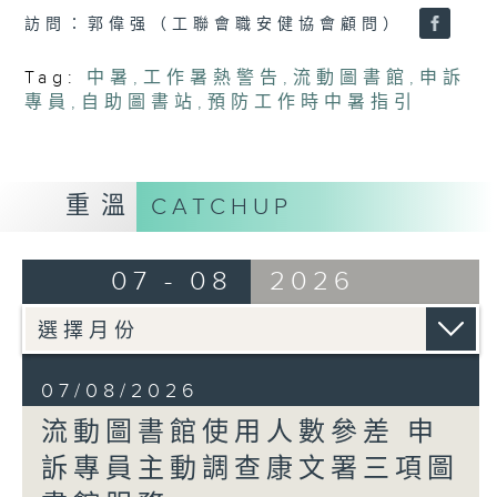
訪問：郭偉强（工聯會職安健協會顧問）
Tag:
中暑
,
工作暑熱警告
,
流動圖書館
,
申訴
專員
,
自助圖書站
,
預防工作時中暑指引
重溫
CATCHUP
07 - 08
2026
07/08/2026
流動圖書館使用人數參差 申
訴專員主動調查康文署三項圖