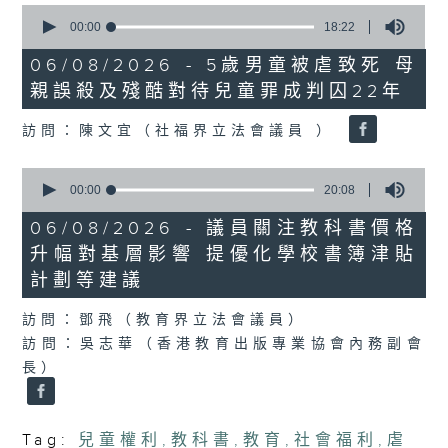
0
seconds
00:00
18:22
of
18
06/08/2026 - 5歲男童被虐致死 母
minutes,
親誤殺及殘酷對待兒童罪成判囚22年
22
seconds
訪問：陳文宜（社福界立法會議員 ）
0
seconds
00:00
20:08
of
20
06/08/2026 - 議員關注教科書價格
minutes,
升幅對基層影響 提優化學校書簿津貼
8
seconds
計劃等建議
訪問：鄧飛（教育界立法會議員）
訪問：吳志華（香港教育出版專業協會內務副會
長）
Tag:
兒童權利
,
教科書
,
教育
,
社會福利
,
虐