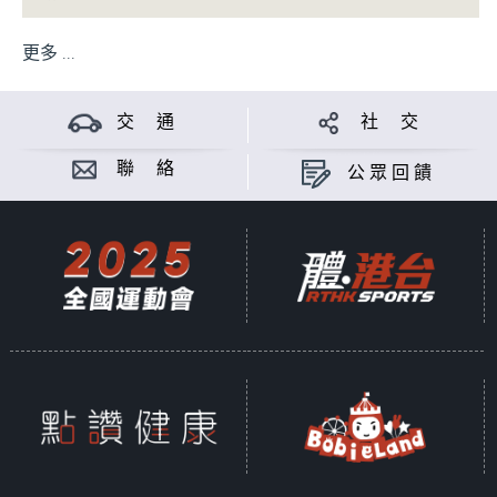
更多 ...
交 通
社 交
聯 絡
公眾回饋