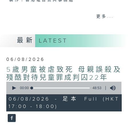
製作：香港電台公共事務組
聲音更立體 意見更多元
更多...
1872311 始終如一
製作：
香港電台公共事務組
最新
LATEST
讚好Like「
RTHK 香港電台公共事務組
」
Facebook專頁
06/08/2026
5歲男童被虐致死 母親誤殺及
殘酷對待兒童罪成判囚22年
0
seconds
00:00
48:53
of
48
06/08/2026 - 足本 Full (HKT
minutes,
17:00 - 18:00)
53
seconds