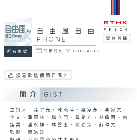
自由風自由
PHONE
電台直播
特備網頁
PODCASTS
所有集數
您喜歡這個節目嗎?
簡介
GIST
主持人：陸宇光、陳燕萍、梁家永、李家文、
李文、潘蔚林、楊立門、戴希立、林緻茵、何
鉅業、潘永祥、林雲峯、何建宗、蘇偉文
監製：蕭洛汶