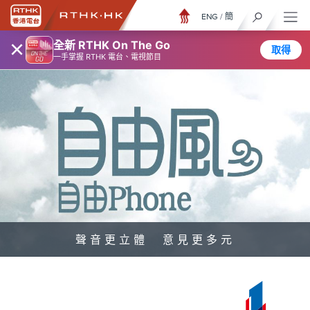
ENG
/
簡
×
全新 RTHK On The Go
取得
一手掌握 RTHK 電台、電視節目
聲音更立體 意見更多元