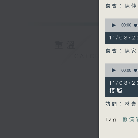
52
seconds
嘉賓：陳
90%
0
seconds
00:00
of
10
11/08
minutes,
重溫
8
seconds
嘉賓：陳
90%
CATCHUP
0
seconds
00:00
of
12
11/0
minutes,
13
接觸
seconds
90%
訪問：林
Tag:
假演