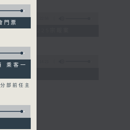
22:56
唱會門票
投資騙案 警方接獲225宗報案
14:21
頓 乘客一
段措施8月起生效
工分部前任主
投資騙案