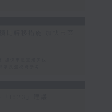
積比轉移措施 加快市區
施 加快市區重建步伐
供家長選校時參考
「1823」建議