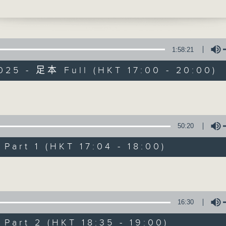
聲音更立體 意見更多元
1:58:21
025 - 足本 Full (HKT 17:00 - 20:00)
自由風自由PHON
Volume
特備網頁
PODCASTS
所有集數
50:20
art 1 (HKT 17:04 - 18:00)
您喜歡這個節目嗎?
Volume
主持人：陸宇光、陳燕萍、梁家永、李家文、
16:30
監製：蕭洛汶
art 2 (HKT 18:35 - 19:00)