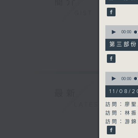
簡介
minutes,
30
seconds
GIST
90%
0
seconds
00:00
of
51
第三部份 P
minutes,
50
seconds
90%
0
seconds
00:00
of
41
11/08
最新
minutes,
19
seconds
LATEST
訪問：廖聖
90%
訪問：林振
訪問：游錦