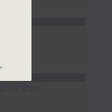
況
田水浸
情況
is
套的落實安排
排