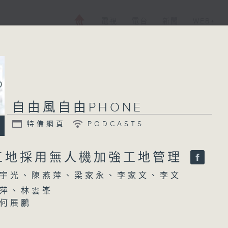
電視
電台
新聞
WEB+
自由風自由PHONE
特備網頁
PODCASTS
工地採用無人機加強工地管理
宇光、陳燕萍、梁家永、李家文、李文
萍、林雲峯
何展鵬
瑜
電台公共事務組