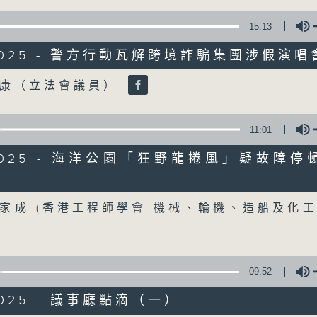
90%
15:13
0
seconds
00:00
8/2025 - 警方行動瓦解跨境詐騙集團涉假演
of
22
05/08/2026 - 「Fun Coffee」
minutes,
Volume
敬康（立法會議員）
56
seconds
Volume
90%
11:01
0
seconds
00:00
8/2025 - 海洋公園「狂野龍捲風」疑故障停
of
14
05/08/2026 - 加強規管放債人首階
minutes,
olume
21
seconds
Volume
家成 (香港工程師學會 機械、輪機、造船及化
90%
Tag:
FunCoffee
,
加強規管放債人
,
外傭借貸
,
09:52
/2025 - 議事廳點滴（一）