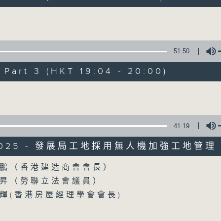
製作：香港電台公共事務組
Volume
聲音更立體 意見更多元
1872311 始終如一
51:50
製作：
香港電台公共事務組
art 3 (HKT 19:04 - 20:00)
讚好Like「
RTHK 香港電台公共事務組
」Fa
Volume
05/08/2026
41:19
「Fun Coffee」投資騙案 警方
/2025 - 發展局工地採用無人機加強工地管理
主持：陸宇光、潘永祥
Volume
鵬（香港建造商會會長）
0
seconds
00:00
昇（勞聯立法會議員）
of
55
輝(香港房屋經理學會會長)
05/08/2026 - 足本 Full (HKT 17:04 
minutes,
59
seconds
Volume