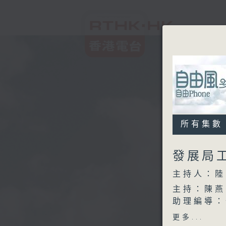
所有集數
發展局
主持人：陸
主持：陳燕
助理編導：
監製：林嘉
更多...
製作：香港