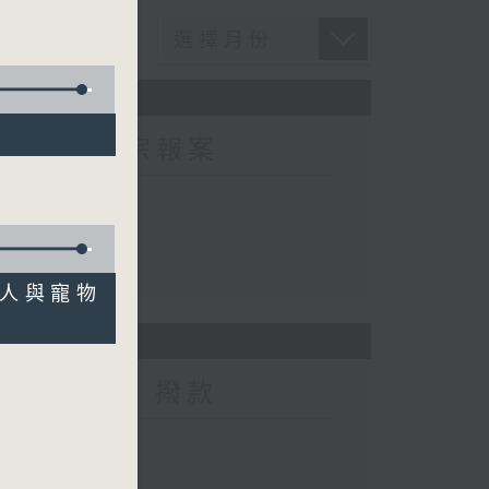
方接獲225宗報案
宗報案
病人與寵物
智啟學教」撥款
撥款