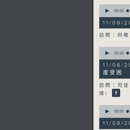
0
seconds
00:00
of
15
11/0
minutes,
13
seconds
訪問：何
90%
0
seconds
00:00
of
11
11/0
minutes,
1
度受困
second
V
90%
訪問：司徒
席)
0
seconds
00:00
of
9
11/08
minutes,