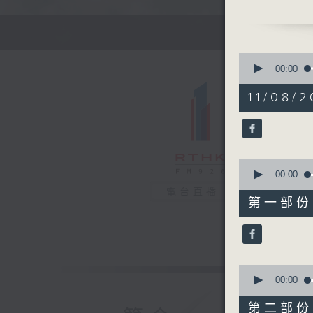
0
seconds
00:00
of
1
11/08/2
hour,
58
minutes,
21
seconds
90%
0
seconds
00:00
of
電台直播
50
第一部份 P
minutes,
20
seconds
90%
0
seconds
00:00
of
16
第二部份 P