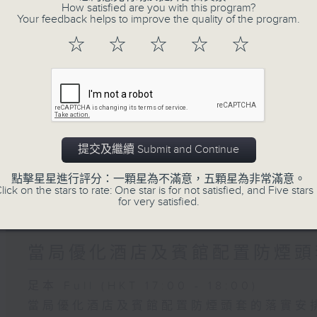
How satisfied are you with this program?
團體關注觸覺引路帶和警示帶物料與應用情
Your feedback helps to improve the quality of the program.
☆
☆
☆
☆
☆
03/08/2026
黃色暴雨昨生效近七小時 有農
足本 Full (HKT 17:00 - 18:00)
黃色暴雨昨生效近七小時 有農田水浸
提交及繼續 Submit and Continue
首場地區諮詢會有市民關注大學畢業生就業
點擊星星進行評分：一顆星為不滿意，五顆星為非常滿意。
lick on the stars to rate: One star is for not satisfied, and Five stars 
for very satisfied.
31/07/2026
當局優化酒店及賓館配置防煙頭
足本 Full (HKT 17:00 - 18:00)
當局優化酒店及賓館配置防煙頭套的落實安