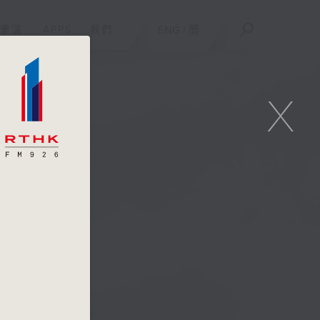
重溫
APPS
我們
ENG
/
簡
X