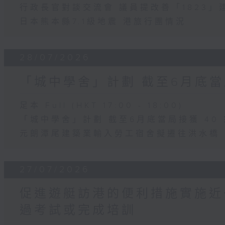
行政長官對談交流會 議員提改善「1823」
日本熊本縣7.1級地震 港旅行團情況
28/07/2026
「城中學舍」計劃 截至6月底當
足本 Full (HKT 17:00 - 18:00)
「城中學舍」計劃 截至6月底當局接獲 40
元朗潭尾建築業輸入勞工宿舍擬遷往洪水橋
27/07/2026
促進遊艇訪港的便利措施實施近
過考試或完成培訓