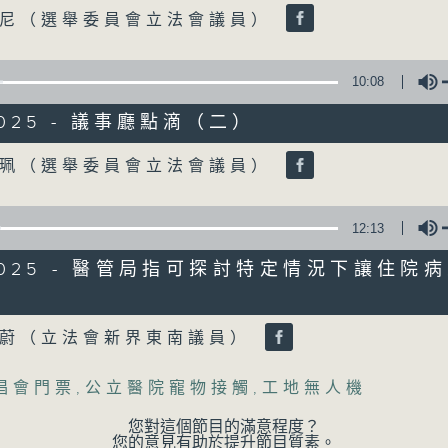
07 - 08
2026
Volume
仲尼（選舉委員會立法會議員）
10:08
05/08/2026
/2025 - 議事廳點滴（二）
「Fun Coffee」投資騙案 警
Volume
家珮（選舉委員會立法會議員）
足本 Full (HKT 17:04 - 18:00)
「Fun Coffee」投資騙案 警方接獲225
12:13
加強規管放債人首階段措施8月起生效
8/2025 - 醫管局指可探討特定情況下讓住院
Volume
04/08/2026
素蔚（立法會新界東南議員）
學界探討以聯校協作模式運用「
唱會門票
,
公立醫院寵物接觸
,
工地無人機
足本 Full (HKT 17:00 - 18:00)
您對這個節目的滿意程度？
學界探討以聯校協作模式運用「智啟學教」
您的意見有助於提升節目質素。