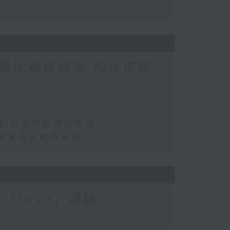
積比轉移措施 加快市區
施 加快市區重建步伐
供家長選校時參考
「1823」建議