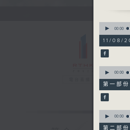
0
seconds
00:00
of
1
11/08/2
hour,
58
minutes,
21
seconds
90%
0
seconds
00:00
of
電台直播
50
第一部份 P
minutes,
20
seconds
90%
0
seconds
00:00
of
16
第二部份 P