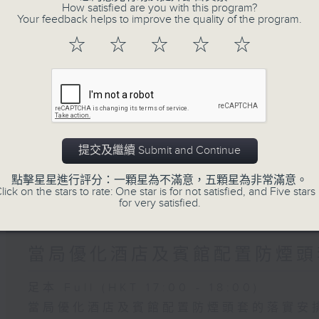
How satisfied are you with this program?
團體關注觸覺引路帶和警示帶物料與應用情
Your feedback helps to improve the quality of the program.
☆
☆
☆
☆
☆
03/08/2026
黃色暴雨昨生效近七小時 有農
足本 Full (HKT 17:00 - 18:00)
黃色暴雨昨生效近七小時 有農田水浸
提交及繼續 Submit and Continue
首場地區諮詢會有市民關注大學畢業生就業
點擊星星進行評分：一顆星為不滿意，五顆星為非常滿意。
lick on the stars to rate: One star is for not satisfied, and Five stars 
for very satisfied.
31/07/2026
當局優化酒店及賓館配置防煙頭
足本 Full (HKT 17:00 - 18:00)
當局優化酒店及賓館配置防煙頭套的落實安