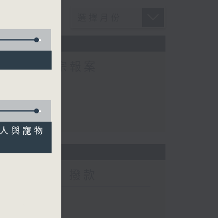
方接獲225宗報案
宗報案
病人與寵物
智啟學教」撥款
撥款