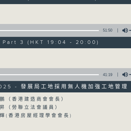
製作：香港電台公共事務組
Volume
聲音更立體 意見更多元
1872311 始終如一
51:50
製作：
香港電台公共事務組
art 3 (HKT 19:04 - 20:00)
讚好Like「
RTHK 香港電台公共事務組
」Fa
Volume
05/08/2026
41:19
「Fun Coffee」投資騙案 警方
/2025 - 發展局工地採用無人機加強工地管理
主持：陸宇光、潘永祥
Volume
鵬（香港建造商會會長）
0
seconds
00:00
昇（勞聯立法會議員）
of
55
輝(香港房屋經理學會會長)
05/08/2026 - 足本 Full (HKT 17:04 
minutes,
59
seconds
Volume