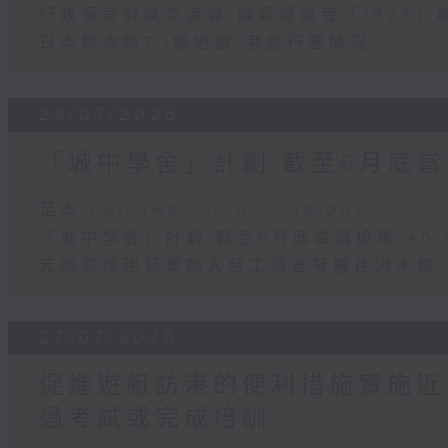
行政長官對談交流會 議員提改善「1823」
日本熊本縣7.1級地震 港旅行團情況
28/07/2026
「城中學舍」計劃 截至6月底當
足本 Full (HKT 17:00 - 18:00)
「城中學舍」計劃 截至6月底當局接獲 40
元朗潭尾建築業輸入勞工宿舍擬遷往洪水橋
27/07/2026
促進遊艇訪港的便利措施實施近
過考試或完成培訓