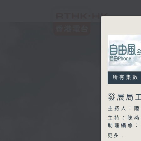
所有集數
發展局
主持人：陸
主持：陳燕
助理編導：
監製：林嘉
更多...
製作：香港