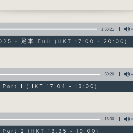
聲音更立體 意見更多元
1:58:21
025 - 足本 Full (HKT 17:00 - 20:00)
自由風自由PHON
Volume
特備網頁
PODCASTS
所有集數
50:20
art 1 (HKT 17:04 - 18:00)
您喜歡這個節目嗎?
Volume
主持人：陸宇光、陳燕萍、梁家永、李家文、
16:30
監製：蕭洛汶
art 2 (HKT 18:35 - 19:00)