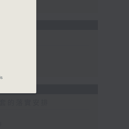
況
田水浸
情況
is
套的落實安排
排