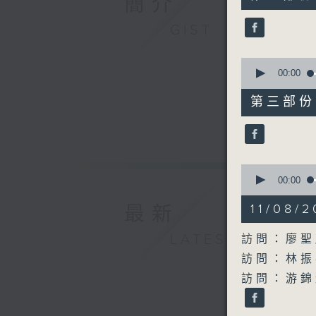
簡介
minutes,
30
seconds
GIST
90%
0
seconds
00:00
of
51
第三部份 P
minutes,
50
seconds
90%
0
seconds
00:00
of
41
11/08
最新
minutes,
19
seconds
LATEST
訪問：廖聖
90%
訪問：林振
訪問：游錦