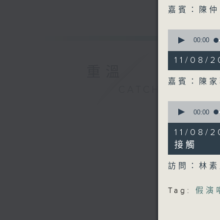
52
seconds
嘉賓：陳
90%
0
seconds
00:00
of
10
11/08
minutes,
重溫
8
seconds
嘉賓：陳
90%
CATCHUP
0
seconds
00:00
of
12
11/0
minutes,
13
接觸
seconds
90%
訪問：林
Tag:
假演