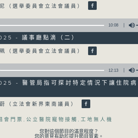
07 - 08
2026
Volume
仲尼（選舉委員會立法會議員）
10:08
05/08/2026
/2025 - 議事廳點滴（二）
「Fun Coffee」投資騙案 警
Volume
家珮（選舉委員會立法會議員）
足本 Full (HKT 17:04 - 18:00)
「Fun Coffee」投資騙案 警方接獲225
12:13
加強規管放債人首階段措施8月起生效
8/2025 - 醫管局指可探討特定情況下讓住院
Volume
04/08/2026
素蔚（立法會新界東南議員）
學界探討以聯校協作模式運用「
唱會門票
,
公立醫院寵物接觸
,
工地無人機
足本 Full (HKT 17:00 - 18:00)
您對這個節目的滿意程度？
學界探討以聯校協作模式運用「智啟學教」
您的意見有助於提升節目質素。