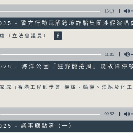
90%
15:13
0
seconds
00:00
8/2025 - 警方行動瓦解跨境詐騙集團涉假演
of
22
05/08/2026 - 「Fun Coffee」
minutes,
Volume
敬康（立法會議員）
56
seconds
Volume
90%
11:01
0
seconds
00:00
8/2025 - 海洋公園「狂野龍捲風」疑故障停
of
14
05/08/2026 - 加強規管放債人首階
minutes,
olume
21
seconds
Volume
家成 (香港工程師學會 機械、輪機、造船及化
90%
Tag:
FunCoffee
,
加強規管放債人
,
外傭借貸
,
09:52
/2025 - 議事廳點滴（一）