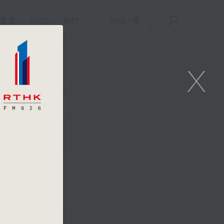
重溫
APPS
我們
ENG
/
簡
X