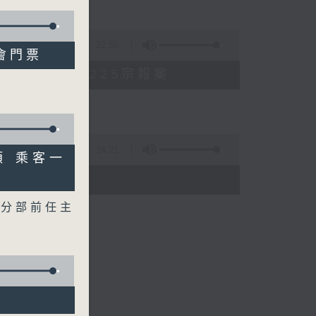
22:56
唱會門票
投資騙案 警方接獲225宗報案
14:21
頓 乘客一
段措施8月起生效
工分部前任主
投資騙案