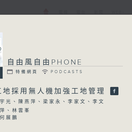
電視
電台
新聞
WEB+
自由風自由PHONE
特備網頁
PODCASTS
工地採用無人機加強工地管理
宇光、陳燕萍、梁家永、李家文、李文
萍、林雲峯
何展鵬
瑜
電台公共事務組