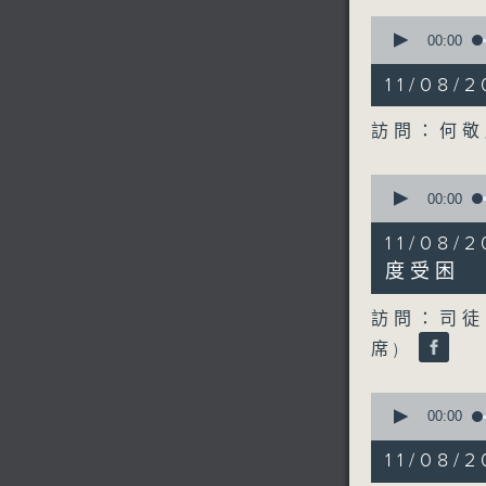
0
seconds
00:00
of
15
11/0
minutes,
13
seconds
訪問：何
90%
0
seconds
00:00
of
11
11/0
minutes,
1
度受困
second
V
90%
訪問：司徒
席)
0
seconds
00:00
of
9
11/08
minutes,